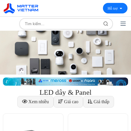
Hỗ trợ
LED dây & Panel
Xem nhiều
Giá cao
Giá thấp