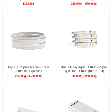
135.000
₫
250.000
₫
–
950.000
₫
Dây LED Aqara cuộn 5m – Aqara
Đèn LED dây Aqara T1 RGB – Aqara
COB/SMD Light Strip
Light Strip T1 RGB (RLS-K01D)
550.000
₫
–
1.290.000
₫
330.000
₫
–
930.000
₫