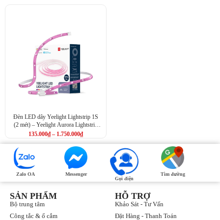
Đèn LED dây Yeelight Lightstrip 1S
(2 mét) – Yeelight Aurora Lightstrip
Plus
135.000
₫
–
1.750.000
₫
Zalo OA
Messenger
Tìm đường
Gọi điện
SẢN PHẨM
HỖ TRỢ
Bộ trung tâm
Khảo Sát - Tư Vấn
Công tắc & ổ cắm
Đặt Hàng - Thanh Toán