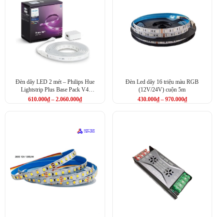
Đèn dây LED 2 mét – Philips Hue
Đèn Led dây 16 triệu màu RGB
Lightstrip Plus Base Pack V4
(12V/24V) cuộn 5m
(PHLSPAPR)
610.000
₫
–
2.060.000
₫
430.000
₫
–
970.000
₫