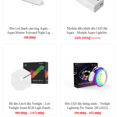
Đèn Led thanh cảm ứng Aqara –
Module điều khiển đèn LED dây
Aqara Motion Activated Night Light
Aqara – Module Aqara LightStrip
(GYXYD11LM)
Driver
390.000
₫
680.000
₫
790.000
₫
Bộ đèn Led 6 tấm Yeelight – Led
Đèn LED dây thông minh – Yeelight
Yeelight Smart RGB Light Panels
Lightstrip Pro Starter 2M (2022)
Starter Kit 6P
(YLDD005)
999.000
₫
–
2.975.000
₫
199.000
₫
–
935.000
₫