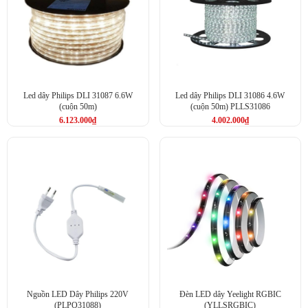
Led dây Philips DLI 31087 6.6W
Led dây Philips DLI 31086 4.6W
(cuộn 50m)
(cuộn 50m) PLLS31086
6.123.000
₫
4.002.000
₫
Nguồn LED Dây Philips 220V
Đèn LED dây Yeelight RGBIC
(PLPO31088)
(YLLSRGBIC)