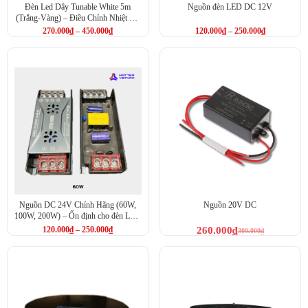
Đèn Led Dây Tunable White 5m
Nguồn đèn LED DC 12V
(Trắng-Vàng) – Điều Chỉnh Nhiệt Độ
Màu (PKLS-S12)
270.000
₫
–
450.000
₫
120.000
₫
–
250.000
₫
Nguồn DC 24V Chính Hãng (60W,
Nguồn 20V DC
100W, 200W) – Ổn định cho đèn LED
(PKPDC24)
120.000
₫
–
250.000
₫
260.000
₫
300.000
₫