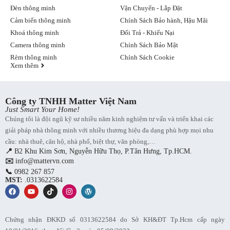
Đèn thông minh
Vận Chuyển - Lắp Đặt
Cảm biến thông minh
Chính Sách Bảo hành, Hậu Mãi
Khoá thông minh
Đổi Trả - Khiếu Nại
Camera thông minh
Chính Sách Bảo Mật
Rèm thông minh
Chính Sách Cookie
Xem thêm
Công ty TNHH Matter Việt Nam
Just Smart Your Home!
Chúng tôi là đội ngũ kỹ sư nhiều năm kinh nghiệm tư vấn và triển khai các
giải pháp nhà thông minh với nhiều thương hiệu đa dạng phù hợp mọi nhu
cầu: nhà thuê, căn hộ, nhà phố, biệt thự, văn phòng,…
📍
B2 Khu Kim Sơn, Nguyễn Hữu Thọ, P.Tân Hưng, Tp.HCM.
✉️
info@mattervn.com
📞
0982 267 857
MST:
.0313622584
Chứng nhận ĐKKD số 0313622584 do Sở KH&ĐT Tp.Hcm cấp ngày