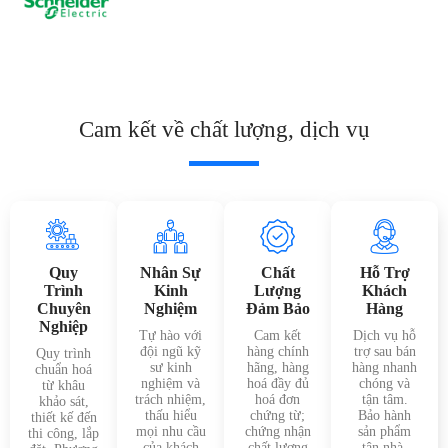
Cam kết về chất lượng, dịch vụ
Quy
Nhân Sự
Chất
Hỗ Trợ
Trình
Kinh
Lượng
Khách
Chuyên
Nghiệm
Đảm Bảo
Hàng
Nghiệp
Tự hào với
Cam kết
Dịch vụ hỗ
đội ngũ kỹ
hàng chính
trợ sau bán
Quy trình
sư kinh
hãng, hàng
hàng nhanh
chuẩn hoá
nghiệm và
hoá đầy đủ
chóng và
từ khâu
trách nhiệm,
hoá đơn
tận tâm.
khảo sát,
thấu hiểu
chứng từ;
Bảo hành
thiết kế đến
mọi nhu cầu
chứng nhận
sản phẩm
thi công, lắp
của khách
chất lượng
tận nhà,