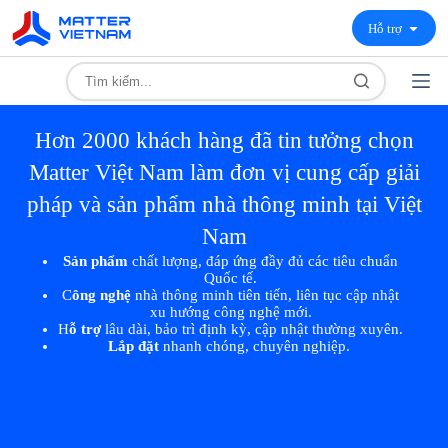
Hỗ trợ
Hơn 2000 khách hàng đã tin tưởng chọn
Matter Việt Nam làm đơn vị cung cấp giải
pháp và sản phẩm nhà thông minh tại Việt
Nam
Sản phẩm
chất lượng, đáp ứng đầy đủ các tiêu chuẩn
Quốc tế.
C
ông nghệ
nhà thông minh tiên tiến, liên tục cập nhật
xu hướng công nghệ mới.
H
ỗ trợ
lâu dài, bảo trì định kỳ, cập nhật thường xuyên.
Lắp đặt
nhanh chóng, chuyên nghiệp.