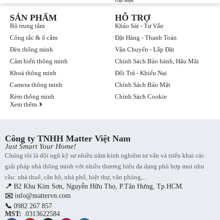
Gọi điện
SẢN PHẨM
HỖ TRỢ
Bộ trung tâm
Khảo Sát - Tư Vấn
Công tắc & ổ cắm
Đặt Hàng - Thanh Toán
Đèn thông minh
Vận Chuyển - Lắp Đặt
Cảm biến thông minh
Chính Sách Bảo hành, Hậu Mãi
Khoá thông minh
Đổi Trả - Khiếu Nại
Camera thông minh
Chính Sách Bảo Mật
Rèm thông minh
Chính Sách Cookie
Xem thêm
Công ty TNHH Matter Việt Nam
Just Smart Your Home!
Chúng tôi là đội ngũ kỹ sư nhiều năm kinh nghiệm tư vấn và triển khai các
giải pháp nhà thông minh với nhiều thương hiệu đa dạng phù hợp mọi nhu
cầu: nhà thuê, căn hộ, nhà phố, biệt thự, văn phòng,…
📍
B2 Khu Kim Sơn, Nguyễn Hữu Thọ, P.Tân Hưng, Tp.HCM.
✉️
info@mattervn.com
📞
0982 267 857
MST:
.0313622584