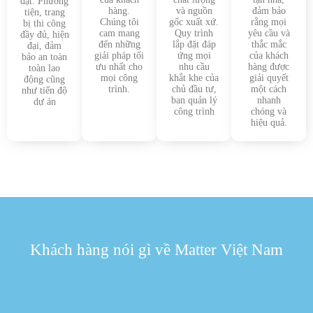
đặt. Phương
hàng.
và nguồn
đảm bảo
tiện, trang
Chúng tôi
gốc xuất xứ.
rằng mọi
bị thi công
cam mang
Quy trình
yêu cầu và
đầy đủ, hiện
đến những
lắp đặt đáp
thắc mắc
đại, đảm
giải pháp tối
ứng mọi
của khách
bảo an toàn
ưu nhất cho
nhu cầu
hàng được
toàn lao
mọi công
khắt khe của
giải quyết
động cũng
trình.
chủ đầu tư,
một cách
như tiến độ
ban quản lý
nhanh
dự án
công trình
chóng và
hiệu quả.
Khách hàng nói gì về Matter Việt Nam