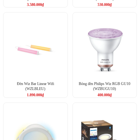
3.580.000
₫
530.000
₫
Đèn Wiz Bar Linear Wifi
Bóng đèn Philips Wiz RGB GU10
(WZLBLEU)
(WZBUGU10)
1.890.000
₫
400.000
₫