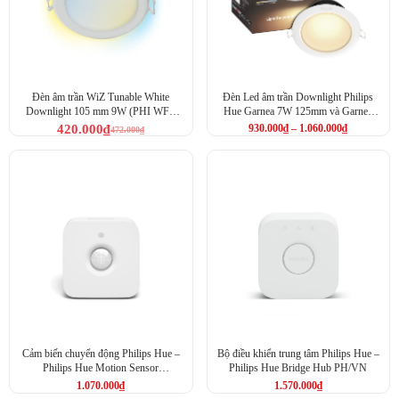
Đèn âm trần WiZ Tunable White
Đèn Led âm trần Downlight Philips
Downlight 105 mm 9W (PHI WFB
Hue Garnea 7W 125mm và Garnea
TW/9W RD4)
10.5W 150mm
420.000
₫
930.000
₫
–
1.060.000
₫
472.000
₫
Cảm biến chuyển động Philips Hue –
Bộ điều khiển trung tâm Philips Hue –
Philips Hue Motion Sensor
Philips Hue Bridge Hub PH/VN
MY/PH/VN
1.070.000
₫
1.570.000
₫