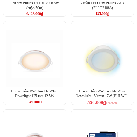
Led dây Philips DLI 31087 6.6W
Nguồn LED Dây Philips 220V
(cuộn 50m)
(PLPO31088)
6.123.000
₫
135.000
₫
Đèn âm trần WiZ Tunable White
Đèn âm trần WiZ Tunable White
Downlight 125 mm 12.5W
Downlight 150 mm 17W (PHI WFB
TW/12.5W RD5)
549.000
₫
550.000
₫
579.000
₫