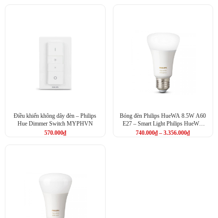
Điều khiển không dây đèn – Philips
Bóng đèn Philips HueWA 8.5W A60
Hue Dimmer Switch MYPHVN
E27 – Smart Light Philips HueWA
8.5W A60 E27
570.000
₫
740.000
₫
–
3.356.000
₫