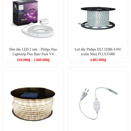
Đèn dây LED 2 mét – Philips Hue
Led dây Philips DLI 31086 4.6W
Lightstrip Plus Base Pack V4
(cuộn 50m) PLLS31086
(PHLSPAPR)
610.000
₫
–
2.060.000
₫
4.002.000
₫