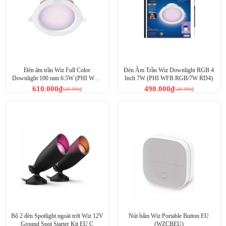
Đèn âm trần Wiz Full Color
Đèn Âm Trần Wiz Downlight RGB 4
Downlight 100 mm 6.5W (PHI WFB
Inch 7W (PHI WFB RGB/7W RD4)
TW/17W RD6)
610.000
₫
490.000
₫
640.000
₫
540.000
₫
Bộ 2 đèn Spotlight ngoài trời Wiz 12V
Nút bấm Wiz Portable Button EU
Ground Spot Starter Kit EU C
(WZCBEU)