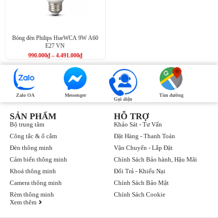
Bóng đèn Philips HueWCA 9W A60
E27 VN
990.000
₫
–
4.491.000
₫
Zalo OA
Messenger
Tìm đường
Gọi điện
SẢN PHẨM
HỖ TRỢ
Bộ trung tâm
Khảo Sát - Tư Vấn
Công tắc & ổ cắm
Đặt Hàng - Thanh Toán
Đèn thông minh
Vận Chuyển - Lắp Đặt
Cảm biến thông minh
Chính Sách Bảo hành, Hậu Mãi
Khoá thông minh
Đổi Trả - Khiếu Nại
Camera thông minh
Chính Sách Bảo Mật
Rèm thông minh
Chính Sách Cookie
Xem thêm