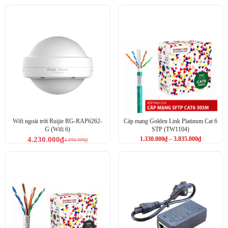
Wifi ngoài trời Ruijie RG-RAP6262-
Cáp mạng Golden Link Platinum Cat 6
G (Wifi 6)
STP (TW1104)
4.230.000
₫
1.330.000
₫
–
3.835.000
₫
4.890.000
₫