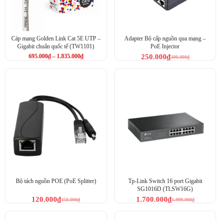
Cáp mạng Golden Link Cat 5E UTP –
Adapter Bộ cấp nguồn qua mạng –
Gigabit chuẩn quốc tế (TW1101)
PoE Injector
695.000
₫
–
1.835.000
₫
250.000
₫
300.000
₫
Bộ tách nguồn POE (PoE Splitter)
Tp-Link Switch 16 port Gigabit
SG1016D (TLSW16G)
120.000
₫
1.700.000
₫
150.000
₫
1.999.000
₫