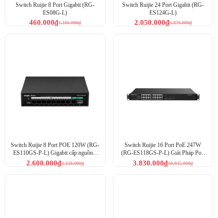
Switch Ruijie 8 Port Gigabit (RG-
Switch Ruijie 24 Port Gigabit (RG-
ES08G-L)
ES124G-L)
460.000
₫
2.050.000
₫
1.166.000
₫
3.878.000
₫
Switch Ruijie 8 Port POE 120W (RG-
Switch Ruijie 16 Port PoE 247W
ES110GS-P-L) Gigabit cấp nguồn 8
(RG-ES118GS-P-L) Giải Pháp PoE
camera
Cho Camera & Wifi
2.600.000
₫
3.830.000
₫
3.320.000
₫
10.935.000
₫