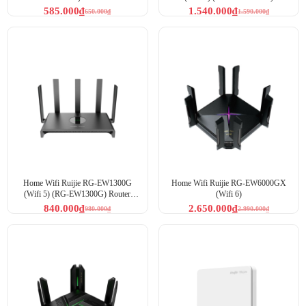
3000Mbps Mesh Cloud
585.000
₫
1.540.000
₫
650.000
₫
1.590.000
₫
Home Wifi Ruijie RG-EW1300G
Home Wifi Ruijie RG-EW6000GX
(Wifi 5) (RG-EW1300G) Router
(Wifi 6)
Mesh 1267Mbps
840.000
₫
2.650.000
₫
980.000
₫
2.990.000
₫