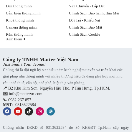
Đèn thông minh
Vận Chuyển - Lắp Đặt
Cảm biến thông minh
Chính Sách Bảo hành, Hậu Mãi
Khoá thông minh
Đổi Trả - Khiếu Nại
Camera thông minh
Chính Sách Bảo Mật
Rèm thông minh
Chính Sách Cookie
Xem thêm
Công ty TNHH Matter Việt Nam
Just Smart Your Home!
Chúng tôi là đội ngũ kỹ sư nhiều năm kinh nghiệm tư vấn và triển khai các
giải pháp nhà thông minh với nhiều thương hiệu đa dạng phù hợp mọi nhu
cầu: nhà thuê, căn hộ, nhà phố, biệt thự, văn phòng,…
📍
B2 Khu Kim Sơn, Nguyễn Hữu Thọ, P.Tân Hưng, Tp.HCM.
✉️
info@mattervn.com
📞
0982 267 857
MST:
.0313622584
Chứng nhận ĐKKD số 0313622584 do Sở KH&ĐT Tp.Hcm cấp ngày