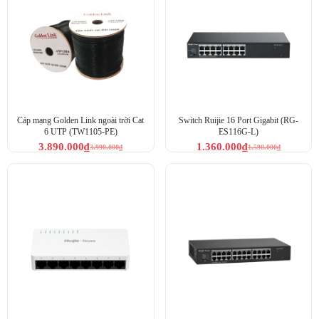
Cáp mạng Golden Link ngoài trời Cat
Switch Ruijie 16 Port Gigabit (RG-
6 UTP (TW1105-PE)
ES116G-L)
3.890.000
₫
1.360.000
₫
3.990.000
₫
1.590.000
₫