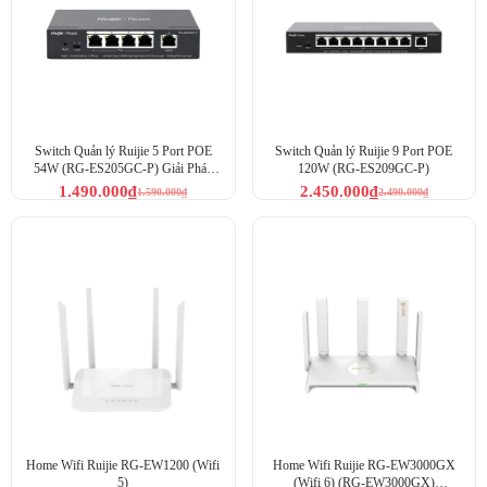
Switch Quản lý Ruijie 5 Port POE
Switch Quản lý Ruijie 9 Port POE
54W (RG-ES205GC-P) Giải Pháp
120W (RG-ES209GC-P)
Mạng Thông Minh
1.490.000
₫
2.450.000
₫
1.590.000
₫
2.490.000
₫
Home Wifi Ruijie RG-EW1200 (Wifi
Home Wifi Ruijie RG-EW3000GX
5)
(Wifi 6) (RG-EW3000GX)