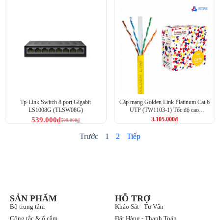
Tp-Link Switch 8 port Gigabit
Cáp mạng Golden Link Platinum Cat 6
LS1008G (TLSW08G)
UTP (TW1103-1) Tốc độ cao
250MHz
539.000
₫
3.105.000
₫
599.000
₫
Trước
1
2
Tiếp
SẢN PHẨM
HỖ TRỢ
Bộ trung tâm
Khảo Sát - Tư Vấn
Công tắc & ổ cắm
Đặt Hàng - Thanh Toán