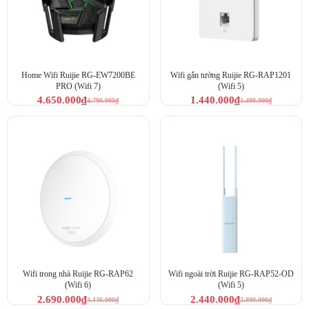
Home Wifi Ruijie RG-EW7200BE
Wifi gắn tường Ruijie RG-RAP1201
PRO (Wifi 7)
(Wifi 5)
4.650.000
₫
1.440.000
₫
4.790.000
₫
1.490.000
₫
Wifi trong nhà Ruijie RG-RAP62
Wifi ngoài trời Ruijie RG-RAP52-OD
(Wifi 6)
(Wifi 5)
2.690.000
₫
2.440.000
₫
3.130.000
₫
2.890.000
₫