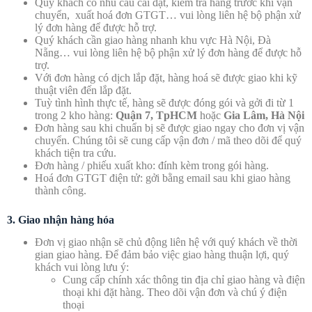
Quý khách có nhu cầu cài đặt, kiểm tra hàng trước khi vận
chuyển, xuất hoá đơn GTGT… vui lòng liên hệ bộ phận xử
lý đơn hàng để được hỗ trợ.
Quý khách cần giao hàng nhanh khu vực Hà Nội, Đà
Nẵng… vui lòng liên hệ bộ phận xử lý đơn hàng để được hỗ
trợ.
Với đơn hàng có dịch lắp đặt, hàng hoá sẽ được giao khi kỹ
thuật viên đến lắp đặt.
Tuỳ tình hình thực tế, hàng sẽ được đóng gói và gởi đi từ 1
trong 2 kho hàng:
Quận 7, TpHCM
hoặc
Gia Lâm, Hà Nội
Đơn hàng sau khi chuẩn bị sẽ được giao ngay cho đơn vị vận
chuyển. Chúng tôi sẽ cung cấp vận đơn / mã theo dõi để quý
khách tiện tra cứu.
Đơn hàng / phiếu xuất kho: đính kèm trong gói hàng.
Hoá đơn GTGT điện tử: gởi bằng email sau khi giao hàng
thành công.
3. Giao nhận hàng hóa
Đơn vị giao nhận sẽ chủ động liên hệ với quý khách về thời
gian giao hàng. Để đảm bảo việc giao hàng thuận lợi, quý
khách vui lòng lưu ý:
Cung cấp chính xác thông tin địa chỉ giao hàng và điện
thoại khi đặt hàng. Theo dõi vận đơn và chú ý điện
thoại