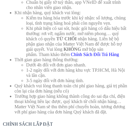
Chuẩn bị giấy tờ tuỳ thân, app VNeID để xuất trình
cho nhân viên giao nhận.
Khi nhận hàng, quý khách vui lòng:
Kiểm tra hàng hóa trước khi ký nhận: số lượng, chủng
loại, tình trạng hàng hoá phải còn nguyên vẹn.
Khi phát hiện có sai sót, hoặc gói hàng có dấu hiệu bất
thường: rơi vỡ, ngấm nước, mở niêm phong… quý
khách có quyền
TỪ CHỐI
nhận hàng. Liên hệ bộ
phận giao nhận của Matter Việt Nam để được hỗ trợ
giải quyết. Vui lòng
KHÔNG
mở hộp sản
phẩm. Tham khảo thêm
Chính Sách Đổi Trả Hàng
Thời gian giao hàng thông thường:
Dưới 4h đối với đơn giao nhanh.
1-2 ngày đối với đơn hàng khu vực TP.HCM, Hà Nội
và lân cận.
3-5 ngày đối với đơn hàng tỉnh.
Quý khách vui lòng thanh toán chi phí giao hàng, giá trị phần
còn lại của đơn hàng (nếu có)
Trường hợp giao hàng không thành công do sai địa chỉ, điện
thoại không liên lạc được, quý khách từ chối nhận hàng…
Matter Việt Nam sẽ thu thêm phí chuyển hoàn, tương đương
với phí giao hàng của đơn hàng Quý khách đã đặt.
CHÍNH SÁCH LẮP ĐẶT