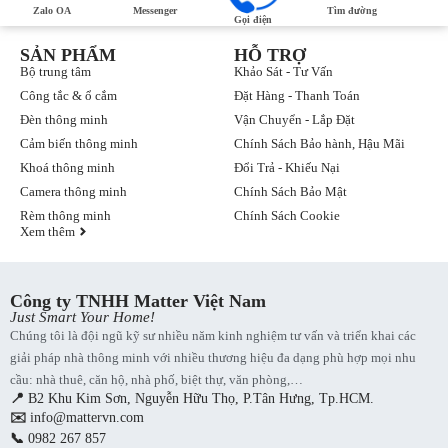
Zalo OA
Messenger
Tìm đường
Gọi điện
SẢN PHẨM
HỖ TRỢ
Bộ trung tâm
Khảo Sát - Tư Vấn
Công tắc & ổ cắm
Đặt Hàng - Thanh Toán
Đèn thông minh
Vận Chuyển - Lắp Đặt
Cảm biến thông minh
Chính Sách Bảo hành, Hậu Mãi
Khoá thông minh
Đổi Trả - Khiếu Nại
Camera thông minh
Chính Sách Bảo Mật
Rèm thông minh
Chính Sách Cookie
Xem thêm
Công ty TNHH Matter Việt Nam
Just Smart Your Home!
Chúng tôi là đội ngũ kỹ sư nhiều năm kinh nghiệm tư vấn và triển khai các
giải pháp nhà thông minh với nhiều thương hiệu đa dạng phù hợp mọi nhu
cầu: nhà thuê, căn hộ, nhà phố, biệt thự, văn phòng,…
📍
B2 Khu Kim Sơn, Nguyễn Hữu Thọ, P.Tân Hưng, Tp.HCM.
✉️
info@mattervn.com
📞
0982 267 857