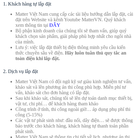
1. Khách hàng tự lắp đặt
Matter Việt Nam cung cấp các tài liệu hướng dẫn lắp đặt, cài
đặt trên Website và kênh Youtube MatterVN. Quý khách
xem thông tin tại
ĐÂY
Bộ phận kinh doanh của chúng tôi sẽ tham vấn, giúp quý
khách chọn sản phẩm, giải pháp phù hợp nhất cho ngôi nhà
của mình.
Lưu ý: việc lắp đặt thiết bị điện thông minh yêu cầu kiến
thức chuyên sâu về điện.
Hãy luôn tuân thủ quy tắc an
toàn điện khi lắp đặt.
2. Dịch vụ lắp đặt
Matter Việt Nam có đội ngũ kỹ sư giàu kinh nghiệm tư vấn,
khảo sát và lên phương án thi công phù hợp. Miễn phí tư
vấn, khảo sát cho đơn hàng có lắp đặt.
Sau khi khảo sát, chúng tôi sẽ lên dự toán danh mục thiết bị,
vật tư, chi phí… để khách hàng tham khảo
Công trình ở tỉnh, thi công ngoài giờ… áp dụng phụ phí thi
công (5-15%)
Các vật tư phát sinh như: đầu nối, dây điện… sẽ được thông
báo trước cho khách hàng, khách hàng tự thanh toán phần
phát sinh.
Matter Việt Nam sẽ thông tin chi tiết về lịch, phương án thi