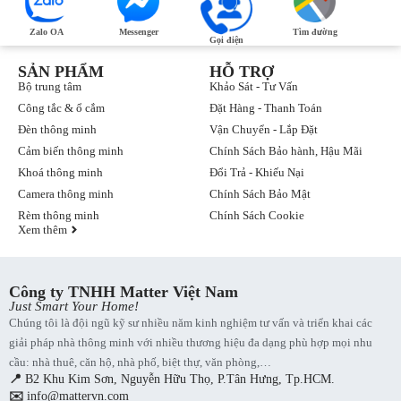
Zalo OA
Messenger
Tìm đường
Gọi điện
SẢN PHẨM
HỖ TRỢ
Bộ trung tâm
Khảo Sát - Tư Vấn
Công tắc & ổ cắm
Đặt Hàng - Thanh Toán
Đèn thông minh
Vận Chuyển - Lắp Đặt
Cảm biến thông minh
Chính Sách Bảo hành, Hậu Mãi
Khoá thông minh
Đổi Trả - Khiếu Nại
Camera thông minh
Chính Sách Bảo Mật
Rèm thông minh
Chính Sách Cookie
Xem thêm
Công ty TNHH Matter Việt Nam
Just Smart Your Home!
Chúng tôi là đội ngũ kỹ sư nhiều năm kinh nghiệm tư vấn và triển khai các
giải pháp nhà thông minh với nhiều thương hiệu đa dạng phù hợp mọi nhu
cầu: nhà thuê, căn hộ, nhà phố, biệt thự, văn phòng,…
📍
B2 Khu Kim Sơn, Nguyễn Hữu Thọ, P.Tân Hưng, Tp.HCM.
✉️
info@mattervn.com