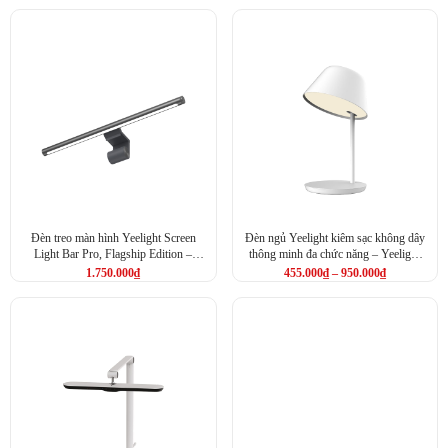
Đèn treo màn hình Yeelight Screen
Đèn ngủ Yeelight kiêm sạc không dây
Light Bar Pro, Flagship Edition –
thông minh đa chức năng – Yeelight
Yeelight Gaming Screen Bar Pro
Staria Bedside Lamp Pro
1.750.000
₫
455.000
₫
–
950.000
₫
Limited Edition (YLTD003)