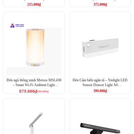
215.000
₫
375.000
₫
Đèn ngủ thông minh Meross MSL430
Đèn Cảm biến ngăn tủ – Yeelight LED
– Smart Wi-Fi Ambient Light
Sensor Drawer Light A6
MSL430 (MSL430HK-EU)
(YLCTD001)
879.000
₫
399.000
₫
990.000
₫