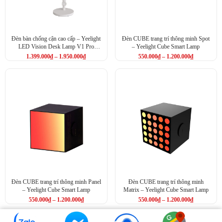
Đèn bàn chống cận cao cấp – Yeelight
Đèn CUBE trang trí thông minh Spot
LED Vision Desk Lamp V1 Pro
– Yeelight Cube Smart Lamp
(YLTD06YL)
1.399.000
₫
–
1.950.000
₫
550.000
₫
–
1.200.000
₫
Đèn CUBE trang trí thông minh Panel
Đèn CUBE trang trí thông minh
– Yeelight Cube Smart Lamp
Matrix – Yeelight Cube Smart Lamp
550.000
₫
–
1.200.000
₫
550.000
₫
–
1.200.000
₫