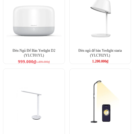
Đèn Ngủ Để Bàn Yeelight D2
Đèn ngủ để bàn Yeelight staria
(YLCT01YL)
(YLCT02YL)
999.000
₫
1.200.000
₫
1.499.000
₫