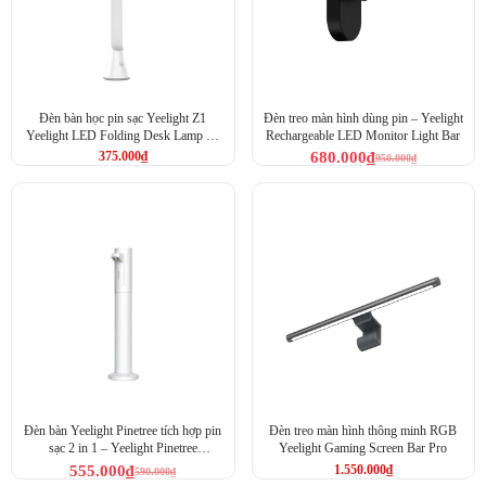
Đèn bàn học pin sạc Yeelight Z1
Đèn treo màn hình dùng pin – Yeelight
Yeelight LED Folding Desk Lamp Z1
Rechargeable LED Monitor Light Bar
(YLTD11YL)
375.000
₫
680.000
₫
950.000
₫
Đèn bàn Yeelight Pinetree tích hợp pin
Đèn treo màn hình thông minh RGB
sạc 2 in 1 – Yeelight Pinetree
Yeelight Gaming Screen Bar Pro
Atmosphere (YLYTD-0015)
555.000
₫
1.550.000
₫
590.000
₫