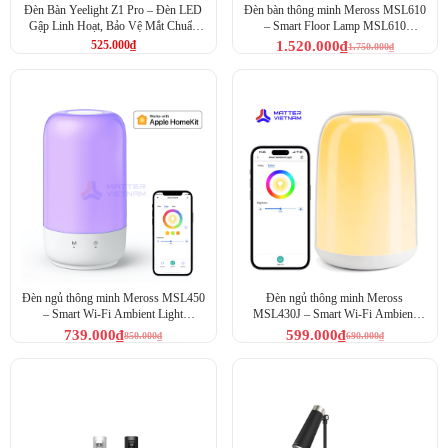
Đèn Bàn Yeelight Z1 Pro – Đèn LED
Đèn bàn thông minh Meross MSL610
Gập Linh Hoạt, Bảo Vệ Mắt Chuẩn
– Smart Floor Lamp MSL610
Quốc Tế (YLTD14YL)
(MSL610HK-EU)
525.000
₫
1.520.000
₫
1.750.000
₫
Đèn ngủ thông minh Meross MSL450
Đèn ngủ thông minh Meross
– Smart Wi-Fi Ambient Light
MSL430J – Smart Wi-Fi Ambient
MSL450 (MSL450HK-EU)
Light MSL430J (MSL430JHK-EU)
739.000
₫
599.000
₫
850.000
₫
690.000
₫