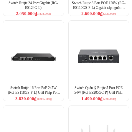
Switch Ruijie 24 Port Gigabit (RG-
Switch Ruijie 8 Port POE 120W (RG-
ES124G-L)
ES110GS-P-L) Gigabit cấp nguồn 8
camera
2.050.000
₫
2.600.000
₫
3.878.000
₫
3.320.000
₫
Switch Ruijie 16 Port PoE 247W
Switch Quản lý Ruijie 5 Port POE
(RG-ES118GS-P-L) Giải Pháp PoE
54W (RG-ES205GC-P) Giải Pháp
Cho Camera & Wifi
Mạng Thông Minh
3.830.000
₫
1.490.000
₫
10.935.000
₫
1.590.000
₫