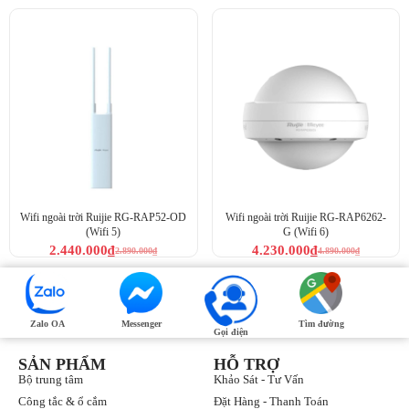
Wifi ngoài trời Ruijie RG-RAP52-OD
Wifi ngoài trời Ruijie RG-RAP6262-
(Wifi 5)
G (Wifi 6)
2.440.000
₫
4.230.000
₫
2.890.000
₫
4.890.000
₫
Zalo OA
Messenger
Tìm đường
Gọi điện
SẢN PHẨM
HỖ TRỢ
Bộ trung tâm
Khảo Sát - Tư Vấn
Công tắc & ổ cắm
Đặt Hàng - Thanh Toán