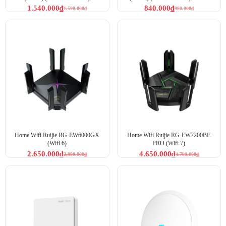
3000Mbps Mesh Cloud
Mesh 1267Mbps
1.540.000
₫
840.000
₫
1.590.000
₫
980.000
₫
Home Wifi Ruijie RG-EW6000GX
Home Wifi Ruijie RG-EW7200BE
(Wifi 6)
PRO (Wifi 7)
2.650.000
₫
4.650.000
₫
2.990.000
₫
4.790.000
₫