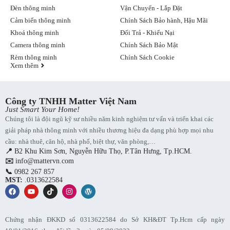
Đèn thông minh
Vận Chuyển - Lắp Đặt
Cảm biến thông minh
Chính Sách Bảo hành, Hậu Mãi
Khoá thông minh
Đổi Trả - Khiếu Nại
Camera thông minh
Chính Sách Bảo Mật
Rèm thông minh
Chính Sách Cookie
Xem thêm
Công ty TNHH Matter Việt Nam
Just Smart Your Home!
Chúng tôi là đội ngũ kỹ sư nhiều năm kinh nghiệm tư vấn và triển khai các
giải pháp nhà thông minh với nhiều thương hiệu đa dạng phù hợp mọi nhu
cầu: nhà thuê, căn hộ, nhà phố, biệt thự, văn phòng,…
📍
B2 Khu Kim Sơn, Nguyễn Hữu Thọ, P.Tân Hưng, Tp.HCM.
✉️
info@mattervn.com
📞
0982 267 857
MST:
.0313622584
Chứng nhận ĐKKD số 0313622584 do Sở KH&ĐT Tp.Hcm cấp ngày