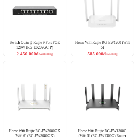
Switch Quản lý Ruijie 9 Port POE
Home Wifi Ruijie RG-EW1200 (Wifi
120W (RG-ES209GC-P)
5)
2.450.000
₫
585.000
₫
2.490.000
₫
650.000
₫
Home Wifi Ruijie RG-EW3000GX
Home Wifi Ruijie RG-EW1300G
(Wifi 6) (RG-EW3000GX)
(Wifi 5) (RG-EW1300G) Router