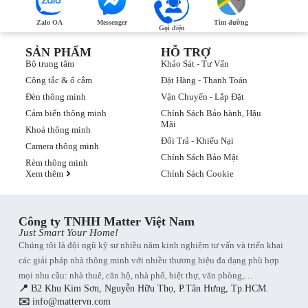
Zalo OA
Messenger
Tìm đường
Gọi điện
SẢN PHẨM
HỖ TRỢ
Bộ trung tâm
Khảo Sát - Tư Vấn
Công tắc & ổ cắm
Đặt Hàng - Thanh Toán
Đèn thông minh
Vận Chuyển - Lắp Đặt
Cảm biến thông minh
Chính Sách Bảo hành, Hậu
Mãi
Khoá thông minh
Đổi Trả - Khiếu Nại
Camera thông minh
Chính Sách Bảo Mật
Rèm thông minh
Xem thêm
Chính Sách Cookie
Công ty TNHH Matter Việt Nam
Just Smart Your Home!
Chúng tôi là đội ngũ kỹ sư nhiều năm kinh nghiệm tư vấn và triển khai
các giải pháp nhà thông minh với nhiều thương hiệu đa dạng phù hợp
mọi nhu cầu: nhà thuê, căn hộ, nhà phố, biệt thự, văn phòng,…
📍
B2 Khu Kim Sơn, Nguyễn Hữu Thọ, P.Tân Hưng, Tp.HCM.
✉️
info@mattervn.com