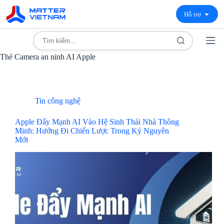
Hỗ trợ
Thẻ
Camera an ninh AI Apple
Tin công nghệ
Apple Đẩy Mạnh AI Vào Hệ Sinh Thái Nhà Thông
Minh: Hướng Đi Chiến Lược Trong Kỷ Nguyên
Mới