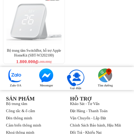
Bộ trung tâm SwitchBot, hỗ trợ Apple
HomeKit (SBT-W3202100)
1.800.000
₫
2.000.000
₫
Zalo OA
Messenger
Tìm đường
Gọi điện
SẢN PHẨM
HỖ TRỢ
Bộ trung tâm
Khảo Sát - Tư Vấn
Công tắc & ổ cắm
Đặt Hàng - Thanh Toán
Đèn thông minh
Vận Chuyển - Lắp Đặt
Cảm biến thông minh
Chính Sách Bảo hành, Hậu Mãi
Khoá thông minh
Đổi Trả - Khiếu Nại