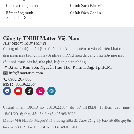
Camera thông minh
Chính Sách Bảo Mật
Rèm thông minh
Chính Sách Cookie
Xem thêm
Công ty TNHH Matter Việt Nam
Just Smart Your Home!
Chúng tôi là đội ngũ kỹ sư nhiều năm kinh nghiệm tư vấn và triển khai các
giải pháp nhà thông minh với nhiều thương hiệu đa dạng phù hợp mọi nhu
cầu: nhà thuê, căn hộ, nhà phố, biệt thự, văn phòng,…
📍
B2 Khu Kim Sơn, Nguyễn Hữu Thọ, P.Tân Hưng, Tp.HCM.
✉️
info@mattervn.com
📞
0982 267 857
MST:
.0313622584
Chứng nhận ĐKKD số 0313622584 do Sở KH&ĐT Tp.Hcm cấp ngày
18/01/2016; thay đổi lần 3 ngày 05/09/2023.
Matter Việt Nam®, Mapro® là thương hiệu đã được đăng ký bảo hộ độc quyền
tại cục Sở Hữu Trí Tuệ, GCN 121454/QĐ-SHTT