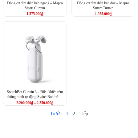
Động cơ rèm điện kéo ngang – Mapro
Động cơ rèm điện kéo dọc – Mapro
Smart Curtain
Smart Curtain
1.575.000
₫
1.935.000
₫
SwitchBot Curtain 3 – Điều khiển rèm
thông minh tự động SwitchBot thế hệ
3
2.200.000
₫
–
2.350.000
₫
Trước
1
2
Tiếp