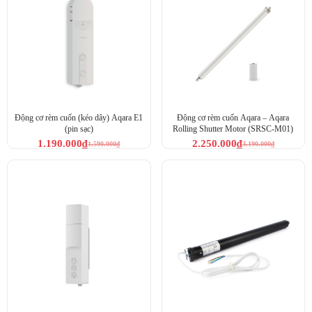
Động cơ rèm cuốn (kéo dây) Aqara E1
Động cơ rèm cuốn Aqara – Aqara
(pin sạc)
Rolling Shutter Motor (SRSC-M01)
1.190.000
₫
2.250.000
₫
1.590.000
₫
3.190.000
₫