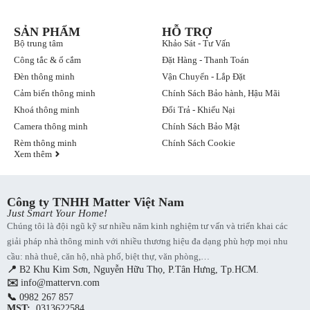
SẢN PHẨM
HỖ TRỢ
Bộ trung tâm
Khảo Sát - Tư Vấn
Công tắc & ổ cắm
Đặt Hàng - Thanh Toán
Đèn thông minh
Vận Chuyển - Lắp Đặt
Cảm biến thông minh
Chính Sách Bảo hành, Hậu Mãi
Khoá thông minh
Đổi Trả - Khiếu Nại
Camera thông minh
Chính Sách Bảo Mật
Rèm thông minh
Chính Sách Cookie
Xem thêm
Công ty TNHH Matter Việt Nam
Just Smart Your Home!
Chúng tôi là đội ngũ kỹ sư nhiều năm kinh nghiệm tư vấn và triển khai các
giải pháp nhà thông minh với nhiều thương hiệu đa dạng phù hợp mọi nhu
cầu: nhà thuê, căn hộ, nhà phố, biệt thự, văn phòng,…
📍
B2 Khu Kim Sơn, Nguyễn Hữu Thọ, P.Tân Hưng, Tp.HCM.
✉️
info@mattervn.com
📞
0982 267 857
MST:
.0313622584