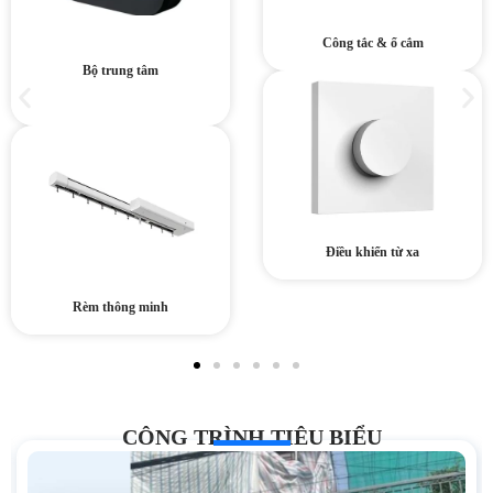
Công tắc & ổ cắm
Bộ trung tâm
Điều khiển từ xa
Rèm thông minh
CÔNG TRÌNH TIÊU BIỂU