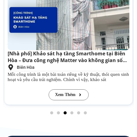
[Nhà phố] Khảo sát hạ tầng Smarthome tại Biên
Hòa – Đưa công nghệ Matter vào không gian sống
hiện đại
Biên Hòa
Mỗi công trình là một bài toán riêng về kỹ thuật, thói quen sinh
hoạt và yêu cầu trải nghiệm. Chính vì vậy, khảo sát
Xem Thêm