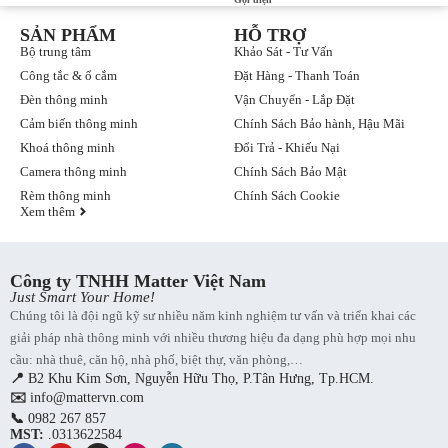
SẢN PHẨM
HỖ TRỢ
Bộ trung tâm
Khảo Sát - Tư Vấn
Công tắc & ổ cắm
Đặt Hàng - Thanh Toán
Đèn thông minh
Vận Chuyển - Lắp Đặt
Cảm biến thông minh
Chính Sách Bảo hành, Hậu Mãi
Khoá thông minh
Đổi Trả - Khiếu Nại
Camera thông minh
Chính Sách Bảo Mật
Rèm thông minh
Chính Sách Cookie
Xem thêm
Công ty TNHH Matter Việt Nam
Just Smart Your Home!
Chúng tôi là đội ngũ kỹ sư nhiều năm kinh nghiệm tư vấn và triển khai các
giải pháp nhà thông minh với nhiều thương hiệu đa dạng phù hợp mọi nhu
cầu: nhà thuê, căn hộ, nhà phố, biệt thự, văn phòng,…
📍
B2 Khu Kim Sơn, Nguyễn Hữu Thọ, P.Tân Hưng, Tp.HCM.
✉️
info@mattervn.com
📞
0982 267 857
MST:
.0313622584