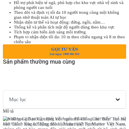
Hỗ trợ phát hiện té ngã, phù hợp cho khu vực nhà vệ sinh và
phòng người cao tuổi
Theo dõi và định vị tối đa 10 người trong cùng một không
gian nhờ thuật toán AI tự học
Nhận diện tư thế và hoạt động: đứng, ngồi, nằm…
Thống kê và phân tích mật độ người dùng theo khu vực
Tích hợp cảm biến ánh sáng môi trường
Phạm vi nhận diện tối đa: 10 m theo chiều ngang và 8 m theo
chiều sâu
GỌI TƯ VẤN
Gọi ngay: 1900 966 914
Sản phẩm thường mua cùng
Mục lục
Mô tả
Bạn đã bao giờ tưởng tượng một ngôi nhà không chỉ “thấy” bạn mà
còn “hiểu” từng cử động nhỏ nhất của bạn? Tại
Matter Việt Nam
,