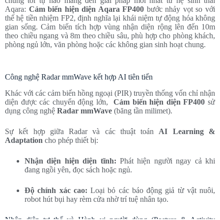
chúng tôi tự hào mang đến giải pháp mới nhất từ hệ sinh thái
Aqara:
Cảm biến hiện diện Aqara FP400
bước nhảy vọt so với
thế hệ tiền nhiệm FP2, định nghĩa lại khái niệm tự động hóa không
gian sống. Cảm biến tích hợp vùng nhận diện rộng lên đến 10m
theo chiều ngang và 8m theo chiều sâu, phù hợp cho phòng khách,
phòng ngủ lớn, văn phòng hoặc các không gian sinh hoạt chung.
Công nghệ Radar mmWave kết hợp AI tiên tiến
Khác với các cảm biến hồng ngoại (PIR) truyền thống vốn chỉ nhận
diện được các chuyển động lớn,
Cảm biến hiện diện FP400
sử
dụng công nghệ
Radar mmWave
(băng tần milimet).
Sự kết hợp giữa Radar và các thuật toán
AI Learning &
Adaptation
cho phép thiết bị:
Nhận diện hiện diện tĩnh:
Phát hiện người ngay cả khi
đang ngồi yên, đọc sách hoặc ngủ.
Độ chính xác cao:
Loại bỏ các báo động giả từ vật nuôi,
robot hút bụi hay rèm cửa nhờ trí tuệ nhân tạo.
Nhận diện tư thế và Hành vi người dùng (Posture & Activity