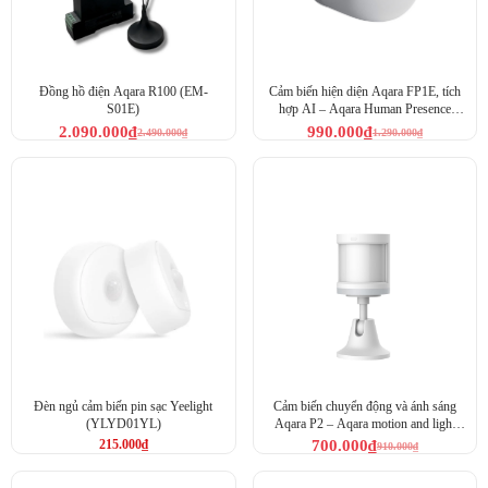
Đồng hồ điện Aqara R100 (EM-
Cảm biến hiện diện Aqara FP1E, tích
S01E)
hợp AI – Aqara Human Presence
Sensor FP1E (PS-S03D)
2.090.000
₫
990.000
₫
2.490.000
₫
1.290.000
₫
Đèn ngủ cảm biến pin sạc Yeelight
Cảm biến chuyển động và ánh sáng
(YLYD01YL)
Aqara P2 – Aqara motion and light
sensor P2 (ML-S03D)
215.000
₫
700.000
₫
910.000
₫