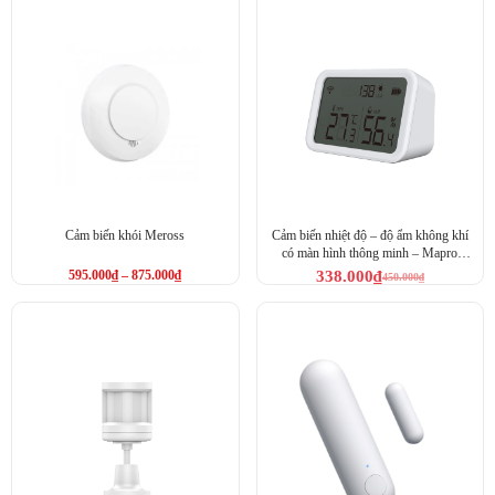
Cảm biến khói Meross
Cảm biến nhiệt độ – độ ẩm không khí
có màn hình thông minh – Mapro
Temperature Sensor Air Humidity
595.000
₫
–
875.000
₫
338.000
₫
450.000
₫