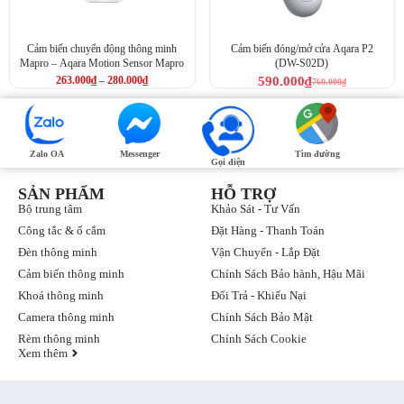
Cảm biến chuyển động thông minh
Cảm biến đóng/mở cửa Aqara P2
Mapro – Aqara Motion Sensor Mapro
(DW-S02D)
263.000
₫
–
280.000
₫
590.000
₫
760.000
₫
Zalo OA
Messenger
Tìm đường
Gọi điện
SẢN PHẨM
HỖ TRỢ
Bộ trung tâm
Khảo Sát - Tư Vấn
Công tắc & ổ cắm
Đặt Hàng - Thanh Toán
Đèn thông minh
Vận Chuyển - Lắp Đặt
Cảm biến thông minh
Chính Sách Bảo hành, Hậu Mãi
Khoá thông minh
Đổi Trả - Khiếu Nại
Camera thông minh
Chính Sách Bảo Mật
Rèm thông minh
Chính Sách Cookie
Xem thêm