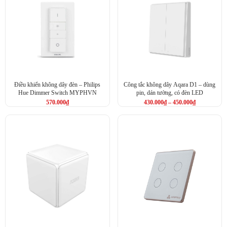
Điều khiển không dây đèn – Philips
Công tắc không dây Aqara D1 – dùng
Hue Dimmer Switch MYPHVN
pin, dán tường, có đèn LED
570.000
₫
430.000
₫
–
450.000
₫