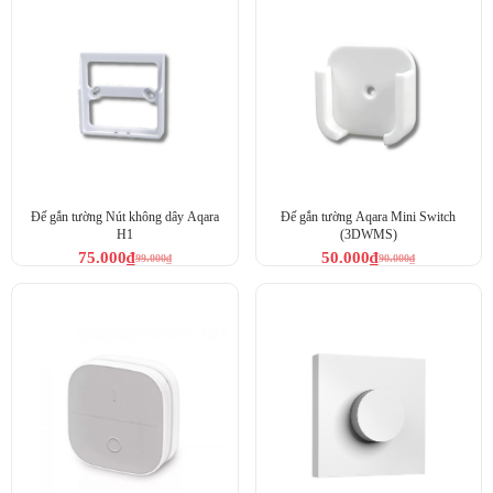
Đế gắn tường Nút không dây Aqara
Đế gắn tường Aqara Mini Switch
H1
(3DWMS)
75.000
₫
50.000
₫
99.000
₫
90.000
₫