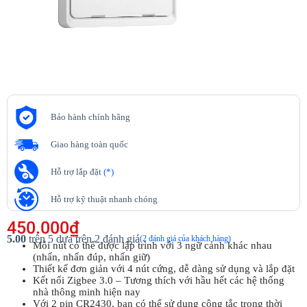
Bảo hành chính hãng
Giao hàng toàn quốc
Hỗ trợ lắp đặt
(*)
Hỗ trợ kỹ thuật nhanh chóng
450.000
₫
5.00
trên 5 dựa trên
2
đánh giá
(
2
đánh giá của khách hàng)
Mỗi nút có thể được lập trình với 3 ngữ cảnh khác nhau
(nhấn, nhấn đúp, nhấn giữ)
Thiết kế đơn giản với 4 nút cứng, dễ dàng sử dụng và lắp đặt
Kết nối Zigbee 3.0 – Tương thích với hầu hết các hệ thống
nhà thông minh hiện nay
Với 2 pin CR2430, bạn có thể sử dụng công tắc trong thời