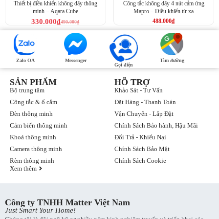
Thiết bị điều khiển không dây thông
Công tắc không dây 4 nút cảm ứng
minh – Aqara Cube
Mapro – Điều khiển từ xa
330.000
₫
488.000
₫
490.000
₫
Zalo OA
Messenger
Tìm đường
Gọi điện
SẢN PHẨM
HỖ TRỢ
Bộ trung tâm
Khảo Sát - Tư Vấn
Công tắc & ổ cắm
Đặt Hàng - Thanh Toán
Đèn thông minh
Vận Chuyển - Lắp Đặt
Cảm biến thông minh
Chính Sách Bảo hành, Hậu Mãi
Khoá thông minh
Đổi Trả - Khiếu Nại
Camera thông minh
Chính Sách Bảo Mật
Rèm thông minh
Chính Sách Cookie
Xem thêm
Công ty TNHH Matter Việt Nam
Just Smart Your Home!