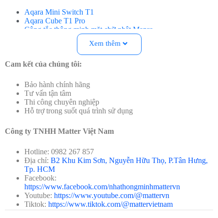
Aqara Mini Switch T1
Aqara Cube T1 Pro
Công tắc thông minh mặt chữ nhật Mapro
SwitchBot Bot
Xem thêm
Công tắc không dây 4 nút cảm ứng
Cam kết của chúng tôi:
Ứng dụng
Công tắc không dây 4 nút cứng
Điều khiển
đèn thông minh
:
Bật/tắt đèn, điều chỉnh độ
Bảo hành chính hãng
sáng, thay đổi màu sắc. Một số đèn tương thích:
Tư vấn tận tâm
Đèn LED dây Yeelight Lightstrip Pro Starter 2M
Thi công chuyên nghiệp
(2022)
Hỗ trợ trong suốt quá trình sử dụng
Bóng đèn LED Aqara T1
Bóng đèn Philips HueWCA 9W A60 E27 VN
Công ty TNHH Matter Việt Nam
Điều khiển
ổ cắm thông minh
:
Bật/tắt các thiết bị điện.Một
số đèn tương thích:
Hotline: 0982 267 857
Ổ cắm thông minh Matter
Địa chỉ:
B2 Khu Kim Sơn, Nguyễn Hữu Thọ, P.Tân Hưng,
Switchbot Plug Mini HomeKit – Ổ cắm thông minh
Tp. HCM
Switchbot
Facebook:
Ổ cắm thông minh Aqara – Smart Plug
https://www.facebook.com/nhathongminhmattervn
Điều khiển
rèm cửa thông minh
:
Mở/đóng rèm cửa. Một
Youtube:
https://www.youtube.com/@mattervn
rèm tương thích:
Tiktok:
https://www.tiktok.com/@mattervietnam
Động cơ kéo rèm thông minh Aqara E1
Động cơ rèm Aqara C3 Smart Curtain Motor