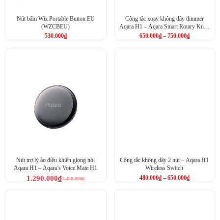
Nút bấm Wiz Portable Button EU
Công tắc xoay không dây dimmer
(WZCBEU)
Aqara H1 – Aqara Smart Rotary Knob
H1 Wireless (ZNXNKG02LM)
530.000
₫
650.000
₫
–
750.000
₫
Nút trợ lý ảo điều khiển giọng nói
Công tắc không dây 2 nút – Aqara H1
Aqara H1 – Aqara’s Voice Mate H1
Wireless Switch
1.290.000
₫
480.000
₫
–
650.000
₫
1.490.000
₫