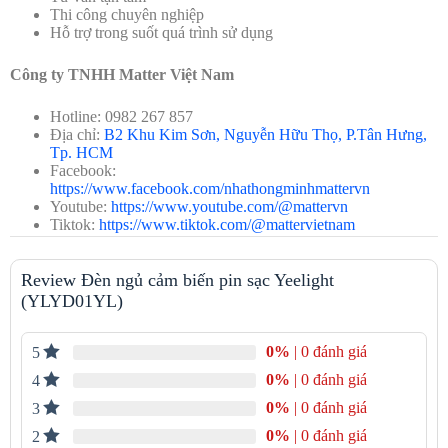
Thi công chuyên nghiệp
Hỗ trợ trong suốt quá trình sử dụng
Công ty TNHH Matter Việt Nam
Hotline: 0982 267 857
Địa chỉ:
B2 Khu Kim Sơn, Nguyễn Hữu Thọ, P.Tân Hưng,
Tp. HCM
Facebook:
https://www.facebook.com/nhathongminhmattervn
Youtube:
https://www.youtube.com/@mattervn
Tiktok:
https://www.tiktok.com/@mattervietnam
Review Đèn ngủ cảm biến pin sạc Yeelight
(YLYD01YL)
Tính năng nổi bật
0%
| 0 đánh giá
5
Tự động bật/tắt thông minh:
Đèn tự động bật khi phát hiện
0%
| 0 đánh giá
chuyển động trong môi trường tối và tự tắt sau 15–30 giây
4
nếu không có chuyển động.
0%
| 0 đánh giá
3
Thiết kế linh hoạt:
Với móc treo và miếng dán từ tính, đèn
có thể dễ dàng gắn lên nhiều bề mặt như tường, tủ quần áo,
0%
| 0 đánh giá
2