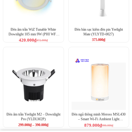
Đèn âm trần WiZ Tunable White
Đèn bàn sạc kiêm đèn pin Yeelight
Downlight 105 mm 9W (PHI WFB
Mate (YLYTD-0027)
TW/9W RD4)
420.000
₫
375.000
₫
472.000
₫
Đèn âm trần Yeelight M2 – Downlight
Đèn ngủ thông minh Meross MSL430
Pro (YLDLM2P)
– Smart Wi-Fi Ambient Light
MSL430 (MSL430HK-EU)
299.000
₫
–
390.000
₫
879.000
₫
990.000
₫