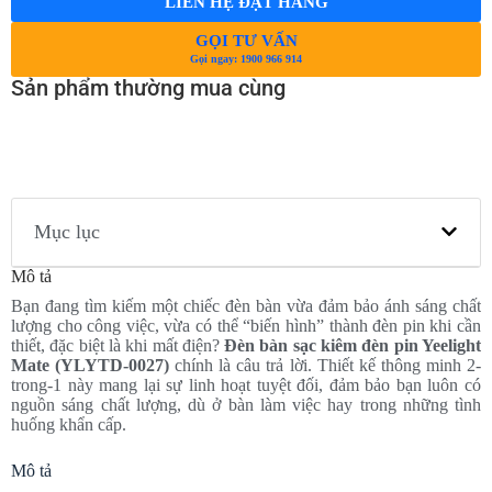
LIÊN HỆ ĐẶT HÀNG
GỌI TƯ VẤN
Gọi ngay: 1900 966 914
Sản phẩm thường mua cùng
Mục lục
Mô tả
Bạn đang tìm kiếm một chiếc đèn bàn vừa đảm bảo ánh sáng chất
lượng cho công việc, vừa có thể “biến hình” thành đèn pin khi cần
thiết, đặc biệt là khi mất điện?
Đèn bàn sạc kiêm đèn pin Yeelight
Mate (YLYTD-0027)
chính là câu trả lời. Thiết kế thông minh 2-
trong-1 này mang lại sự linh hoạt tuyệt đối, đảm bảo bạn luôn có
nguồn sáng chất lượng, dù ở bàn làm việc hay trong những tình
huống khẩn cấp.
Mô tả