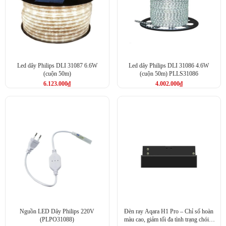
Led dây Philips DLI 31087 6.6W
Led dây Philips DLI 31086 4.6W
(cuộn 50m)
(cuộn 50m) PLLS31086
6.123.000
₫
4.002.000
₫
Nguồn LED Dây Philips 220V
Đèn ray Aqara H1 Pro – Chỉ số hoàn
(PLPO31088)
màu cao, giảm tối đa tình trạng chói –