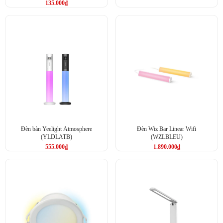
loá – mờ
135.000
₫
Đèn bàn Yeelight Atmosphere
Đèn Wiz Bar Linear Wifi
(YLDLATB)
(WZLBLEU)
555.000
₫
1.890.000
₫