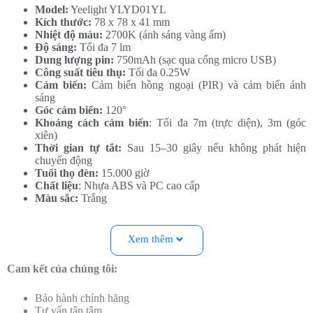
Model:
Yeelight YLYD01YL
Kích thước:
78 x 78 x 41 mm
Nhiệt độ màu:
2700K (ánh sáng vàng ấm)
Độ sáng:
Tối đa 7 lm
Dung lượng pin:
750mAh (sạc qua cổng micro USB)
Công suất tiêu thụ:
Tối đa 0.25W
Cảm biến:
Cảm biến hồng ngoại (PIR) và cảm biến ánh
sáng
Góc cảm biến:
120°
Khoảng cách cảm biến
: Tối đa 7m (trực diện), 3m (góc
xiên)
Thời gian tự tắt:
Sau 15–30 giây nếu không phát hiện
chuyển động
Tuổi thọ đèn:
15.000 giờ
Chất liệu
: Nhựa ABS và PC cao cấp
Màu sắc:
Trắng
Xem thêm
Cam kết của chúng tôi:
Bảo hành chính hãng
Tư vấn tận tâm