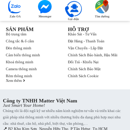
Zalo OA
Messenger
Tìm đường
Gọi điện
SẢN PHẨM
HỖ TRỢ
Bộ trung tâm
Khảo Sát - Tư Vấn
Công tắc & ổ cắm
Đặt Hàng - Thanh Toán
Đèn thông minh
Vận Chuyển - Lắp Đặt
Cảm biến thông minh
Chính Sách Bảo hành, Hậu Mãi
Khoá thông minh
Đổi Trả - Khiếu Nại
Camera thông minh
Chính Sách Bảo Mật
Rèm thông minh
Chính Sách Cookie
Xem thêm
Công ty TNHH Matter Việt Nam
Just Smart Your Home!
Chúng tôi là đội ngũ kỹ sư nhiều năm kinh nghiệm tư vấn và triển khai các
giải pháp nhà thông minh với nhiều thương hiệu đa dạng phù hợp mọi nhu
cầu: nhà thuê, căn hộ, nhà phố, biệt thự, văn phòng,…
📍
B2 Khu Kim Sơn, Nguyễn Hữu Thọ, P.Tân Hưng, Tp.HCM.