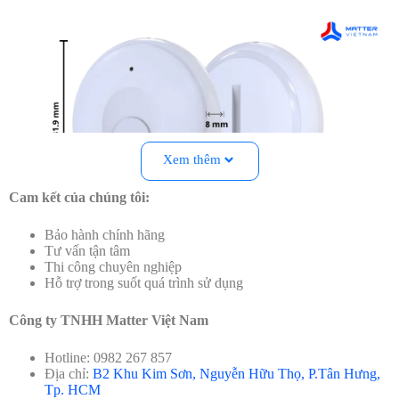
Xem thêm
Cam kết của chúng tôi:
Bảo hành chính hãng
Kích thước định vị thông minh Mapro Tag
Tư vấn tận tâm
Thi công chuyên nghiệp
Hỗ trợ trong suốt quá trình sử dụng
Đối tượng nên sử dụng định vị thông minh Mapro Tag
Công ty TNHH Matter Việt Nam
Mapro Tag phù hợp với nhiều đối tượng khác nhau, đặc biệt là
những ai cần bảo vệ tài sản và theo dõi sinh hoạt của người thân,
vật nuôi, như:
Hotline: 0982 267 857
Địa chỉ:
B2 Khu Kim Sơn, Nguyễn Hữu Thọ, P.Tân Hưng,
Tp. HCM