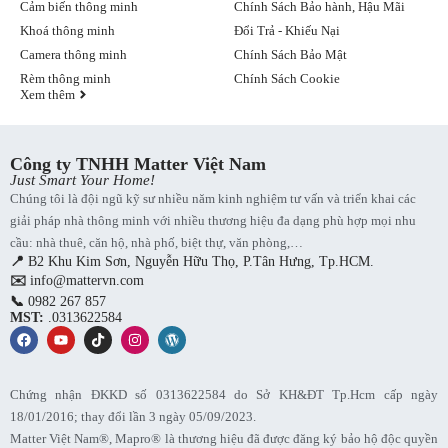
Cảm biến thông minh
Chính Sách Bảo hành, Hậu Mãi
đến 1 năm (khi ít sử dụng chức năng phát âm thanh tìm đồ
Khoá thông minh
Đổi Trả - Khiếu Nại
vật)
Thiết kế pin có thể tháo lắp dễ dàng, thuận tiện khi thay pin
Camera thông minh
Chính Sách Bảo Mật
Rèm thông minh
Chính Sách Cookie
Tương thích hoàn hảo với hệ sinh thái các thiết bị Apple như
Xem thêm
iPhone, iPad,…
Lưu ý khi sử dụng định vị thông minh Mapro Tag
Công ty TNHH Matter Việt Nam
Tránh va đập mạnh hoặc làm rơi thiết bị xuống đất để đề
Just Smart Your Home!
phòng hỏng hóc bên trong, ảnh hưởng tới hoạt động bình
Chúng tôi là đội ngũ kỹ sư nhiều năm kinh nghiệm tư vấn và triển khai các
thường.
giải pháp nhà thông minh với nhiều thương hiệu đa dạng phù hợp mọi nhu
Nên thường xuyên kiểm tra pin để đảm bảo Mapro luôn hoạt
cầu: nhà thuê, căn hộ, nhà phố, biệt thự, văn phòng,…
động. Khi pin yếu, nên thay pin ngay để tránh tình trạng tắt
📍
B2 Khu Kim Sơn, Nguyễn Hữu Thọ, P.Tân Hưng, Tp.HCM.
nguồn đột ngột.
✉️
info@mattervn.com
Không nên cố gắng tự mở, sửa chữa Mapro khi gặp sự cố.
Hãy đem tới trung tâm bảo hành Matter Việt Nam để được
📞
0982 267 857
MST:
.0313622584
kiểm tra, khắc phục.
Đảm bảo kích hoạt, cài đặt các dịch vụ cần thiết như kết nối
định vị với điện thoại iPhone của bạn.
Chứng nhận ĐKKD số 0313622584 do Sở KH&ĐT Tp.Hcm cấp ngày
Vì sao nên mua định vị thông minh tại Matter Việt Nam?
18/01/2016; thay đổi lần 3 ngày 05/09/2023.
Với mong muốn đem lại sự an tâm cho khách hàng, Matter Việt
Matter Việt Nam®, Mapro® là thương hiệu đã được đăng ký bảo hộ độc quyền