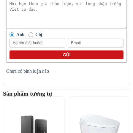
pháp bảo vệ phù hợp dành riêng cho từng đối tượng trẻ/
người cao tuổi.
Tiết kiệm thời gian và công sức tìm kiếm khi trẻ/ người cao
tuổi đi lạc bất ngờ.
Người nuôi thú cưng, yêu thích động vật
Anh
Chị
Giúp xác định vị trí chính xác của thú cưng khi chúng đi lạc
để có thể tìm kiếm nhanh chóng. Không còn tình trạng mất
nhiều thời gian, công sức đi tìm khắp nơi như trước đây.
GỬI
Ngăn chặn việc thú cưng bị bắt cóc hoặc đánh cắp bởi những
kẻ xấu nhờ theo dõi liên tục vị trí. Có thể kịp thời phát hiện
và giải cứu thú cưng.
Chưa có bình luận nào
Giúp xác định được phạm vi di chuyển và những nơi mà thú
cưng ghé qua. Từ đó, chủ sở hữu có thể đưa ra cảnh báo về
những khu vực nguy hiểm để bảo vệ thú cưng.
Sản phẩm tương tự
Công ty cho thuê xe/Cá nhân sở hữu nhiều xe
Giám sát chặt chẽ hoạt động của xe: biết được xe đang ở đâu,
di chuyển như thế nào. Ngăn chặn việc lái xe trái phép, sai lộ
trình.
Kịp thời phát hiện và xử lý khi có dấu hiệu mất cắp, trộm xe.
Có thể nhanh chóng định vị vị trí của xe để thu hồi.