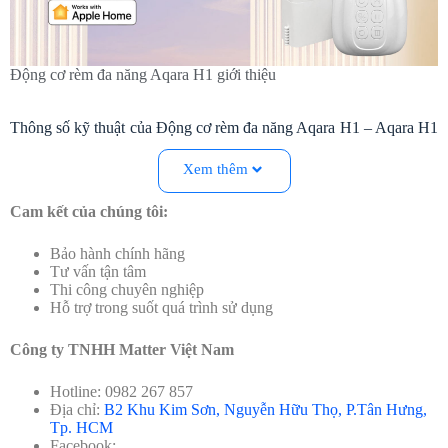
Động cơ rèm đa năng Aqara H1 giới thiệu
Thông số kỹ thuật của Động cơ rèm đa năng Aqara H1 – Aqara H1
Dream Curtain Motor
Xem thêm
Tên sản phẩm
Aqara H1 Curtain
Cam kết của chúng tôi:
Mã sản phẩm
ZNMHLDJ01LM
Bảo hành chính hãng
Tư vấn tận tâm
Kết nối không
Zigbee
Thi công chuyên nghiệp
dây
Hỗ trợ trong suốt quá trình sử dụng
Đầu vào định
100-240V ~ 50-60Hz
Công ty TNHH Matter Việt Nam
mức
Dòng định
Hotline: 0982 267 857
0.6A
mức
Địa chỉ:
B2 Khu Kim Sơn, Nguyễn Hữu Thọ, P.Tân Hưng,
Tp. HCM
Facebook: