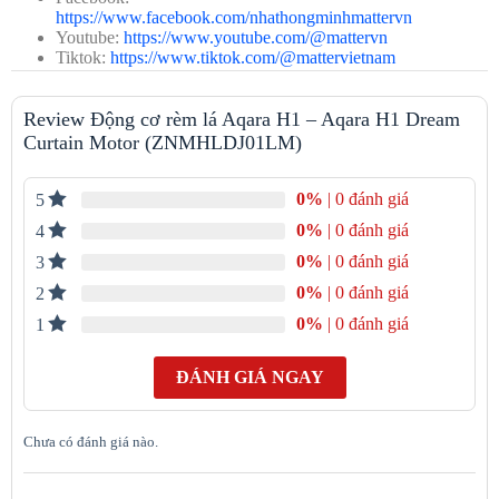
Công suất đầu
30W
https://www.facebook.com/nhathongminhmattervn
vào định mức
Youtube:
https://www.youtube.com/@mattervn
Tiktok:
https://www.tiktok.com/@mattervietnam
Mô-mem xoắn
1.2Nm
định mức
Review Động cơ rèm lá Aqara H1 – Aqara H1 Dream
Tốc độ định
Curtain Motor (ZNMHLDJ01LM)
100r/phút
mức
0%
| 0 đánh giá
Mức độ bảo vệ
IP40
5
0%
| 0 đánh giá
4
Remote
Có
0%
| 0 đánh giá
3
Nhiệt độ hoạt
0%
| 0 đánh giá
2
-10℃ – 45℃
động
0%
| 0 đánh giá
1
Tải trọng rèm
50kg
ĐÁNH GIÁ NGAY
Độ ẩm hoạt
0% – 95%RH, không ngưng tụ
động
Chưa có đánh giá nào.
Apple Homekit, Alexa Amazone,
Tương thích
Google Home