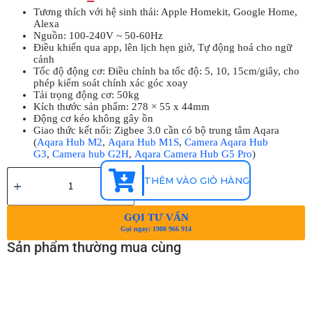
Tương thích với hệ sinh thái: Apple Homekit, Google Home,
Alexa
Nguồn: 100-240V ~ 50-60Hz
Điều khiển qua app, lên lịch hẹn giờ, Tự động hoá cho ngữ
cảnh
Tốc độ động cơ: Điều chỉnh ba tốc độ: 5, 10, 15cm/giây, cho
phép kiểm soát chính xác góc xoay
Tải trọng động cơ: 50kg
Kích thước sản phẩm: 278 × 55 x 44mm
Động cơ kéo không gây ồn
Giao thức kết nối: Zigbee 3.0 cần có bộ trung tâm Aqara
(
Aqara Hub M2
,
Aqara Hub M1S
,
Camera Aqara Hub
G3
,
Camera hub G2H
,
Aqara Camera Hub G5 Pro
)
THÊM VÀO GIỎ HÀNG
GỌI TƯ VẤN
Gọi ngay: 1900 966 914
Sản phẩm thường mua cùng