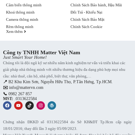
Cảm biến thông minh
Chính Sách Bảo hành, Hậu Mãi
Động cơ rèm đa năng Aqara H1 động cơ tách rời ray rèm
Khoá thông minh
Đổi Trả - Khiếu Nại
Camera thông minh
Chính Sách Bảo Mật
Rèm thông minh
Chính Sách Cookie
Xem thêm
Tự động hóa thông minh, mang đến sự tiện lợi tối đa
Lịch trình hoàn hảo cho mỗi ngày:
Lên lịch cho rèm cửa
Công ty TNHH Matter Việt Nam
tự động mở vào buổi sáng, đánh thức bạn bằng ánh nắng tự
Just Smart Your Home!
nhiên rạng rỡ, hay tự động đóng lại vào buổi tối, tạo không
Chúng tôi là đội ngũ kỹ sư nhiều năm kinh nghiệm tư vấn và triển khai các
gian riêng tư và ấm cúng cho những giây phút thư giãn.
giải pháp nhà thông minh với nhiều thương hiệu đa dạng phù hợp mọi nhu
Điều khiển từ xa dễ dàng:
Điều khiển rèm cửa từ xa bằng
điện thoại thông minh hoặc giọng nói, cho phép bạn dễ dàng
cầu: nhà thuê, căn hộ, nhà phố, biệt thự, văn phòng,…
điều chỉnh ánh sáng trong nhà mọi lúc mọi nơi, dù bạn đang
📍
B2 Khu Kim Sơn, Nguyễn Hữu Thọ, P.Tân Hưng, Tp.HCM.
ở bất cứ đâu.
✉️
info@mattervn.com
Tích hợp thông minh:
Kết hợp Aqara H1 Dream Curtain
📞
0982 267 857
Motor với các thiết bị nhà thông minh khác để tạo ra những
MST:
.0313622584
kịch bản thông minh, tự động điều chỉnh rèm cửa theo ngữ
cảnh sử dụng, mang đến trải nghiệm sống tiện nghi và cá
nhân hóa.
Chứng nhận ĐKKD số 0313622584 do Sở KH&ĐT Tp.Hcm cấp ngày
18/01/2016; thay đổi lần 3 ngày 05/09/2023.