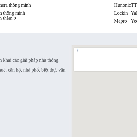
era thông minh
Hunonic
TT
 thông minh
Lockin
Ya
m thêm
Mapro
Yee
n khai các giải pháp nhà thông
ê, căn hộ, nhà phố, biệt thự, văn