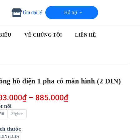
Hỗ trợ
Tìm đại lý
BIỂU
VỀ CHÚNG TÔI
LIÊN HỆ
Đồng hồ điện 1 pha có màn hình (2 DIN)
03.000
₫
–
885.000
₫
t nối
ifi
Zigbee
ch thước
 DIN (LCD)