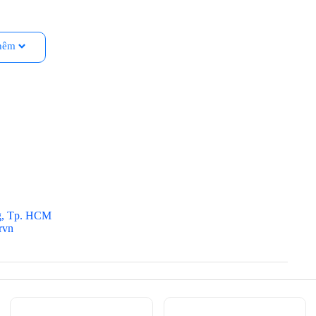
hêm
g, Tp. HCM
rvn