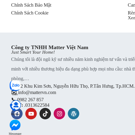
Chính Sách Bảo Mật
Cam
Chính Sách Cookie
Rèm
Xe
Công ty TNHH Matter Việt Nam
Just Smart Your Home!
Chúng tôi là đội ngũ kỹ sư nhiều năm kinh nghiệm tư vấn và triể
minh với nhiều thương hiệu đa dạng phù hợp mọi nhu cầu: nhà thu
phòng,…
📍
B2 Khu Kim Sơn, Nguyễn Hữu Thọ, P.Tân Hưng, Tp.HCM.
✉️
info@mattervn.com
Zalo
📞
0982 267 857
MST:
.0313622584
Hotline
Messenger