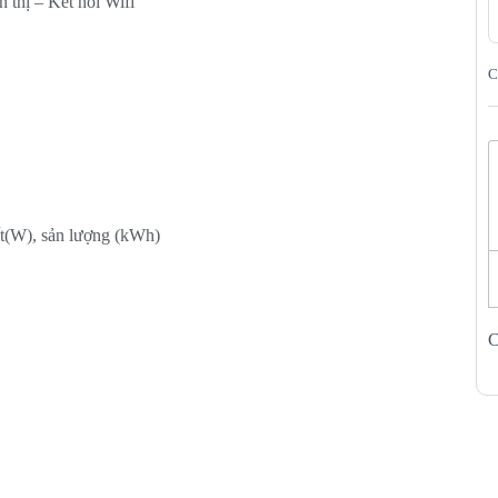
 thị – Kết nối Wifi
C
ất(W), sản lượng (kWh)
C