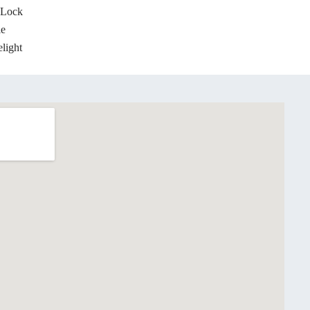
Lock
le
light