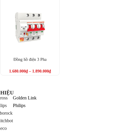
Đồng hồ điện 3 Pha
1.680.000
₫
–
1.890.000
₫
HIỆU
ross
Golden Link
lips
Philips
borock
itchbot
neco