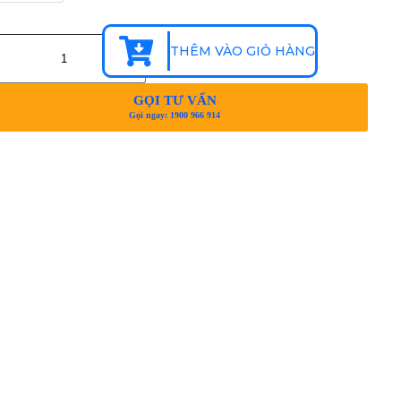
THÊM VÀO GIỎ HÀNG
GỌI TƯ VẤN
Gọi ngay: 1900 966 914