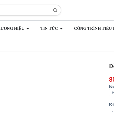
HƯƠNG HIỆU
TIN TỨC
CÔNG TRÌNH TIÊU 
8
Kế
W
Kí
2