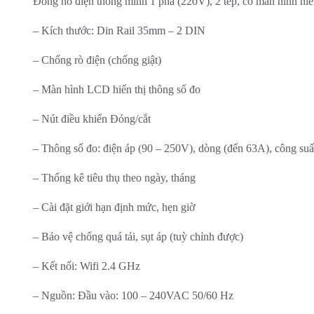
Đồng hồ điện thông minh 1 pha (220V), 2 tép, có màn hình hiển
– Kích thước: Din Rail 35mm – 2 DIN
– Chống rò điện (chống giật)
– Màn hình LCD hiển thị thông số đo
– Nút điều khiển Đóng/cắt
– Thông số đo: điện áp (90 – 250V), dòng (đến 63A), công su
– Thống kê tiêu thụ theo ngày, tháng
– Cài đặt giới hạn định mức, hẹn giờ
– Bảo vệ chống quá tải, sụt áp (tuỳ chỉnh được)
– Kết nối: Wifi 2.4 GHz
– Nguồn: Đầu vào: 100 – 240VAC 50/60 Hz