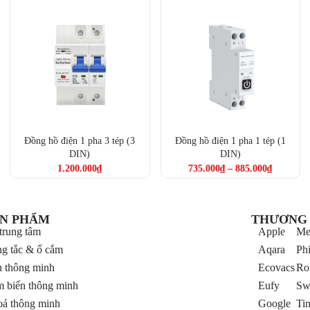
Đồng hồ điện 1 pha 3 tép (3
Đồng hồ điện 1 pha 1 tép (1
DIN)
DIN)
1.200.000
₫
735.000
₫
–
885.000
₫
N PHẨM
THƯƠNG 
trung tâm
Apple
Me
g tắc & ổ cắm
Aqara
Phi
 thông minh
Ecovacs
Ro
 biến thông minh
Eufy
Sw
á thông minh
Google
Ti