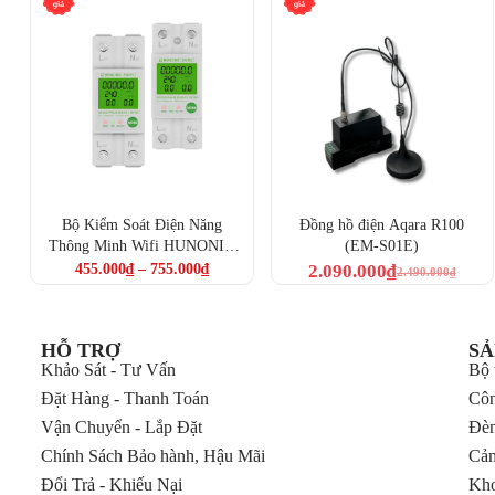
Bộ Kiểm Soát Điện Năng
Đồng hồ điện Aqara R100
Thông Minh Wifi HUNONIC
(EM-S01E)
ENTEC (HNCTDB)
455.000
₫
–
755.000
₫
2.090.000
₫
2.490.000
₫
HỖ TRỢ
SẢ
Khảo Sát - Tư Vấn
Bộ 
Đặt Hàng - Thanh Toán
Côn
Vận Chuyển - Lắp Đặt
Đèn
Chính Sách Bảo hành, Hậu Mãi
Cảm
Đổi Trả - Khiếu Nại
Kho