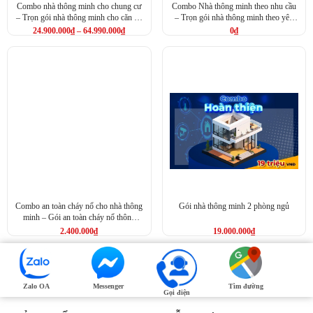
Combo nhà thông minh cho chung cư
Combo Nhà thông minh theo nhu cầu
– Trọn gói nhà thông minh cho căn hộ
– Trọn gói nhà thông minh theo yêu
cao cấp
cầu khách hàng
24.900.000
₫
–
64.990.000
₫
0
₫
Combo an toàn cháy nổ cho nhà thông
Gói nhà thông minh 2 phòng ngủ
minh – Gói an toàn cháy nổ thông
minh
2.400.000
₫
19.000.000
₫
Zalo OA
Messenger
Tìm đường
Gọi điện