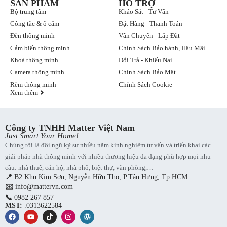
SẢN PHẨM
HỖ TRỢ
Bộ trung tâm
Khảo Sát - Tư Vấn
Công tắc & ổ cắm
Đặt Hàng - Thanh Toán
Đèn thông minh
Vận Chuyển - Lắp Đặt
Cảm biến thông minh
Chính Sách Bảo hành, Hậu Mãi
Khoá thông minh
Đổi Trả - Khiếu Nại
Camera thông minh
Chính Sách Bảo Mật
Rèm thông minh
Chính Sách Cookie
Xem thêm
Công ty TNHH Matter Việt Nam
Just Smart Your Home!
Chúng tôi là đội ngũ kỹ sư nhiều năm kinh nghiệm tư vấn và triển khai các
giải pháp nhà thông minh với nhiều thương hiệu đa dạng phù hợp mọi nhu
cầu: nhà thuê, căn hộ, nhà phố, biệt thự, văn phòng,…
📍
B2 Khu Kim Sơn, Nguyễn Hữu Thọ, P.Tân Hưng, Tp.HCM.
✉️
info@mattervn.com
📞
0982 267 857
MST:
.0313622584