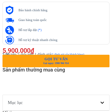
Bảo hành chính hãng
Giao hàng toàn quốc
Hỗ trợ lắp đặt
(*)
Hỗ trợ kỹ thuật nhanh chóng
5.900.000
₫
5.00
trên 5 dựa trên
1
đánh giá
(
1
đánh giá của khách hàng)
GỌI TƯ VẤN
Gọi ngay: 1900 966 914
Sản phẩm thường mua cùng
Mục lục