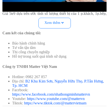
Lưu ý trong Combo nhà thông minh 5tr9
Giá 5tr9 dựa trên ước tính số lượng thiết bị của 1 p.khách, 1p.bếp,
1 p.ngủ, 1 wc, số lượng thiết bị thực tế sẽ dựa theo hiện trạng và
nhu cầu của khách hàng. Chưa bao gồm 10% phí lắp đặt.
Xem thêm
Các sản phẩm được bảo hành chính hãng 24 tháng. Lắp đặt nhanh
Cam kết của chúng tôi:
chóng, đội ngũ kỹ thuật nhiều kinh nghiệm, hạn chế khoang đục,
thay đổi thiết kế nhà.
Bảo hành chính hãng
Tư vấn tận tâm
Thi công chuyên nghiệp
Hỗ trợ trong suốt quá trình sử dụng
Công ty TNHH Matter Việt Nam
Hotline: 0982 267 857
Địa chỉ:
B2 Khu Kim Sơn, Nguyễn Hữu Thọ, P.Tân Hưng,
Tp. HCM
Facebook:
https://www.facebook.com/nhathongminhmattervn
Youtube:
https://www.youtube.com/@mattervn
Tiktok:
https://www.tiktok.com/@mattervietnam