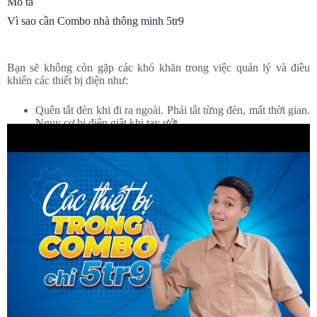
Mô tả
Vì sao cần Combo nhà thông minh 5tr9
Bạn sẽ không còn gặp các khó khăn trong việc quản lý và điều
khiển các thiết bị điện như:
Quên tắt đèn khi đi ra ngoài. Phải tắt từng đèn, mất thời gian.
Nguy cơ bị điện giật khi tay ướt.
Không thể phát hiện nguy cơ cháy nổ kịp thời. Không thể
cúp cầu dao điện từ xa khi có sự cố cháy nổ.
Tốn nhiều tiền điện khi sử dụng máy lạnh và không thể điều
khiển từ xa.
Tính năng Combo nhà thông minh 5tr9
Điều khiển hệ thống đèn từ xa, hẹn giờ bật/ tắt,…
Điều khiển bằng điện thoại và tiết kiệm điện với máy lạnh
(cài đặt nhiệt độ, hẹn giờ bật/ tắt, tự động điều chỉnh theo
nhiệt độ bên ngoài,…)
Tự động phát hiện nguy cơ cháy (reo chuông báo động trong
nhà, gửi tin nhắn thông báo nguy cơ tất cả thành viên trong
gia đình)