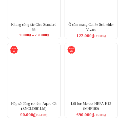
Khung công tắc Gira Standard
Ổ cắm mạng Cat 5e Schneider
55
Vivace
90.000
₫
–
250.000
₫
122.000
₫
184.000
₫
Hộp số động cơ rèm Aqara C3
Lõi lọc Meross HEPA H13
(ZNCLDJ01LM)
(MHF100)
90.000
₫
690.000
₫
150.000
₫
715.000
₫