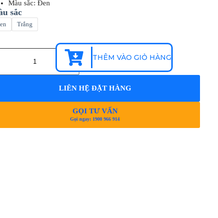
Màu sắc: Đen
u sắc
en
Trắng
THÊM VÀO GIỎ HÀNG
LIÊN HỆ ĐẶT HÀNG
GỌI TƯ VẤN
Gọi ngay: 1900 966 914