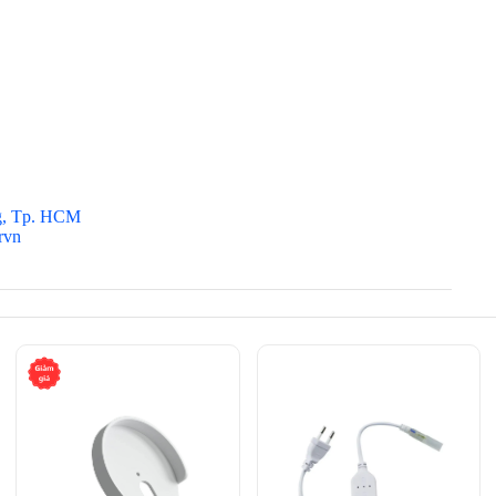
g, Tp. HCM
rvn