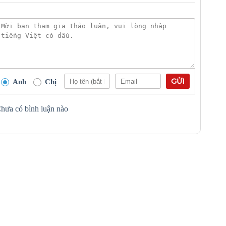
GỬI
Anh
Chị
hưa có bình luận nào