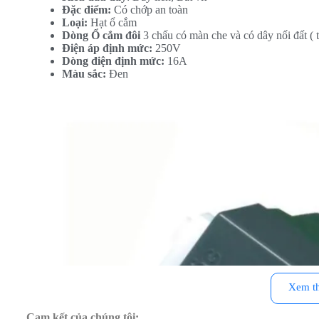
Đặc điểm:
Có chớp an toàn
Loại:
Hạt ổ cắm
Dòng Ổ cắm đôi
3 chấu có màn che và có dây nối đất ( t
Điện áp định mức:
250V
Dòng điện định mức:
16A
Màu sắc:
Đen
Xem t
Cam kết của chúng tôi: