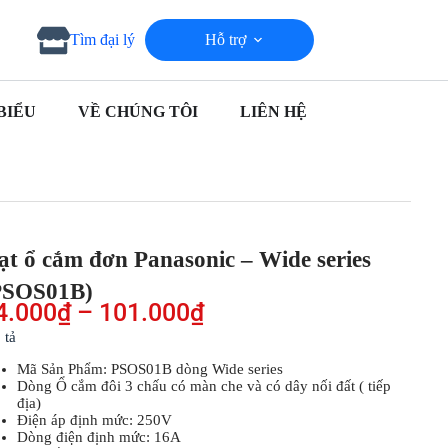
Hỗ trợ
Tìm đại lý
BIỂU
VỀ CHÚNG TÔI
LIÊN HỆ
ạt ổ cắm đơn Panasonic – Wide series
PSOS01B)
4.000
₫
–
101.000
₫
 tả
Mã Sản Phẩm: PSOS01B dòng Wide series
Dòng Ổ cắm đôi 3 chấu có màn che và có dây nối đất ( tiếp
địa)
Điện áp định mức: 250V
Dòng điện định mức: 16A