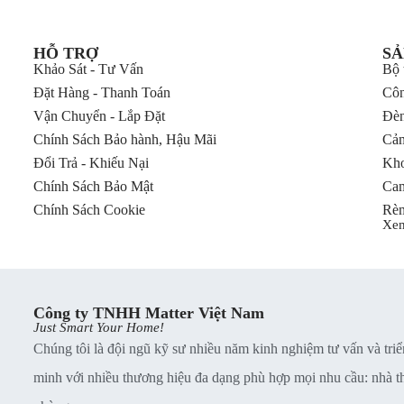
HỖ TRỢ
SẢ
Khảo Sát - Tư Vấn
Bộ 
Đặt Hàng - Thanh Toán
Côn
Vận Chuyển - Lắp Đặt
Đèn
Chính Sách Bảo hành, Hậu Mãi
Cảm
Đổi Trả - Khiếu Nại
Kho
Chính Sách Bảo Mật
Cam
Chính Sách Cookie
Rèm
Xe
Công ty TNHH Matter Việt Nam
Just Smart Your Home!
Chúng tôi là đội ngũ kỹ sư nhiều năm kinh nghiệm tư vấn và triể
minh với nhiều thương hiệu đa dạng phù hợp mọi nhu cầu: nhà thu