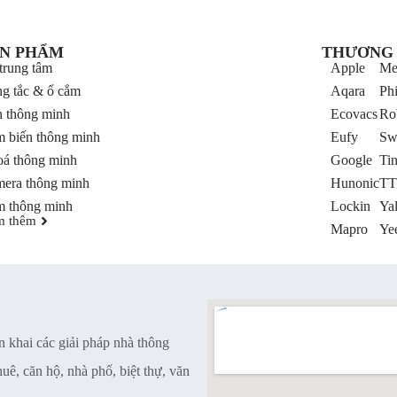
Doorbell (PKDBCG4W)
N PHẨM
THƯƠNG 
trung tâm
Apple
Me
g tắc & ổ cắm
Aqara
Phi
 thông minh
Ecovacs
Ro
 biến thông minh
Eufy
Sw
á thông minh
Google
Ti
era thông minh
Hunonic
TT
 thông minh
Lockin
Ya
m thêm
Mapro
Yee
n khai các giải pháp nhà thông
ê, căn hộ, nhà phố, biệt thự, văn