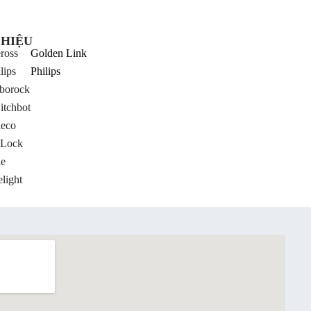
HIỆU
ross
Golden Link
lips
Philips
borock
itchbot
neco
Lock
le
light