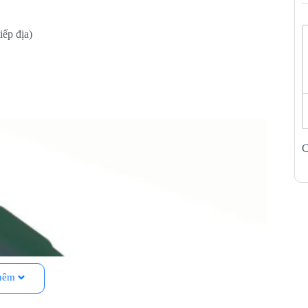
iếp địa)
C
hêm