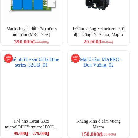
Mạch chuyển đổi cửa cuốn 3
Đế âm vuông Schneider – Cố
nút bấm (MRGDOA)
định công tắc Aqara, Mapro
390.000
₫
20.000
₫
500.000
₫
30.000
₫
Thẻ nhớ Lexar 633x
Khung kính ổ cắm vuông
microSDHC™/microSDXC™
Mapro
UHS-I Blue Series
99.000
₫
–
279.000
₫
150.000
₫
275.000
₫