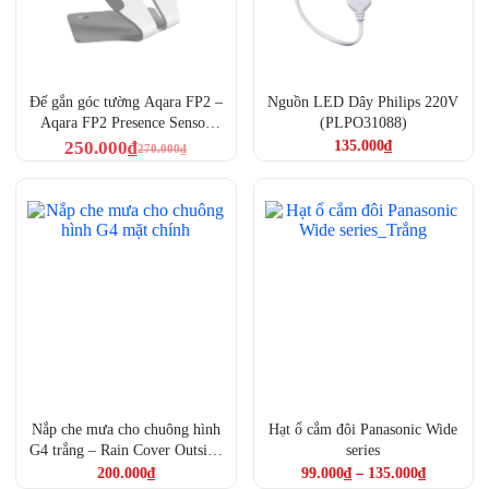
Đế gắn góc tường Aqara FP2 –
Nguồn LED Dây Philips 220V
Aqara FP2 Presence Sensor
(PLPO31088)
Angle Mount (AC-X01E)
250.000
₫
135.000
₫
270.000
₫
Nắp che mưa cho chuông hình
Hạt ổ cắm đôi Panasonic Wide
G4 trắng – Rain Cover Outside
series
Rain Hood for Aqara G4 Smart
200.000
₫
99.000
₫
–
135.000
₫