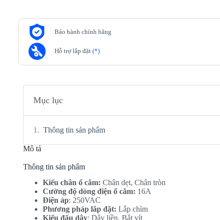
Bảo hành chính hãng
Hỗ trợ lắp đặt
(*)
Mục lục
Thông tin sản phẩm
Mô tả
Thông tin sản phẩm
Kiểu chân ổ cắm:
Chân dẹt, Chân tròn
Cường độ dòng điện ổ cắm:
16A
Điện áp
: 250VAC
Phương pháp lắp đặt:
Lắp chìm
Kiểu đấu dây
: Dây liền, Bắt vít