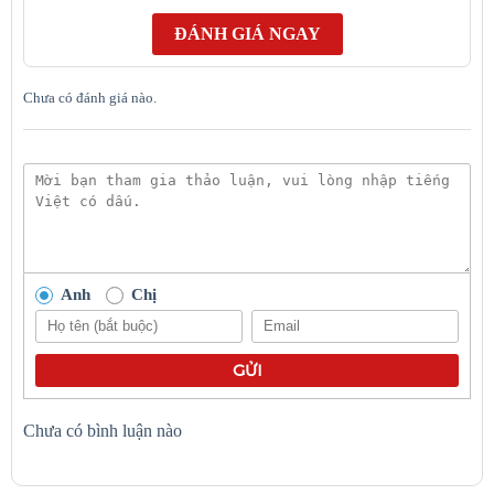
ích, Loa Apple HomePod Mini là một lựa chọn tuyệt vời cho
những người yêu thích âm nhạc và công nghệ.
ĐÁNH GIÁ NGAY
Ưu điểm của Loa Apple HomePod Mini:
Chưa có đánh giá nào.
Thiết kế nhỏ gọn, dễ dàng mang theo
Âm thanh 360 độ sống động và ấn tượng
Hỗ trợ kết nối Wi-Fi và Bluetooth
Tích hợp trợ lý ảo Siri
Nhược điểm của Loa Apple HomePod Mini:
Âm lượng tối đa không quá lớn
Giá thành tương đối cao
Anh
Chị
GỬI
Chưa có bình luận nào