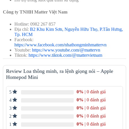
Apple, được ra mắt vào tháng 11 năm 2020. Loa có thiết kế hình
cầu nhỏ gọn, chỉ 97.9 x 97.9 x 84.3mm, dễ dàng mang theo mọi lúc
Công ty TNHH Matter Việt Nam
mọi nơi. Loa được bao phủ bởi lớp vải lưới mềm mại, tạo cảm giác
sang trọng và hiện đại.
Hotline: 0982 267 857
Địa chỉ:
B2 Khu Kim Sơn, Nguyễn Hữu Thọ, P.Tân Hưng,
Mặt trên của loa là một mặt cảm ứng, được sử dụng để điều
Tp. HCM
khiển
các chức năng cơ bản như dừng/chơi nhạc,
Facebook:
tăng/giảm âm lượng và kích hoạt trợ lý ảo Siri
. Mặt cảm
https://www.facebook.com/nhathongminhmattervn
ứng này cũng là nơi hiển thị trạng thái hoạt động của Siri.
Youtube:
https://www.youtube.com/@mattervn
Loa Apple HomePod Mini được
trang bị hệ thống âm
Tiktok:
https://www.tiktok.com/@mattervietnam
thanh 360 độ
, mang đến trải nghiệm âm thanh sống động và
ấn tượng. Loa có thể phát ra âm trầm sâu và âm cao rõ ràng,
phù hợp với nhiều thể loại nhạc khác nhau.
Review Loa thông minh, ra lệnh giọng nói – Apple
Loa Apple HomePod Mini hỗ trợ kết nối Wi-Fi và Bluetooth,
Homepod Mini
cho phép người dùng phát nhạc từ các thiết bị Apple khác
như iPhone, iPad, Mac. Loa cũng tích hợp trợ lý ảo Siri, giúp
người dùng điều khiển loa bằng giọng nói.
0%
| 0 đánh giá
5
Tại thời điểm ra mắt, Loa Apple HomePod Mini có hai màu
sắc là đen và trắng. Tuy nhiên, vào tháng 11/2021, Apple đã
0%
| 0 đánh giá
4
bổ sung thêm ba màu sắc mới là cam, vàng và xanh. Những
0%
| 0 đánh giá
3
màu sắc mới này mang đến sự trẻ trung và năng động, phù
hợp với thế hệ trẻ.
0%
| 0 đánh giá
2
0%
| 0 đánh giá
1
Với thiết kế nhỏ gọn, âm thanh ấn tượng và nhiều tính năng hữu