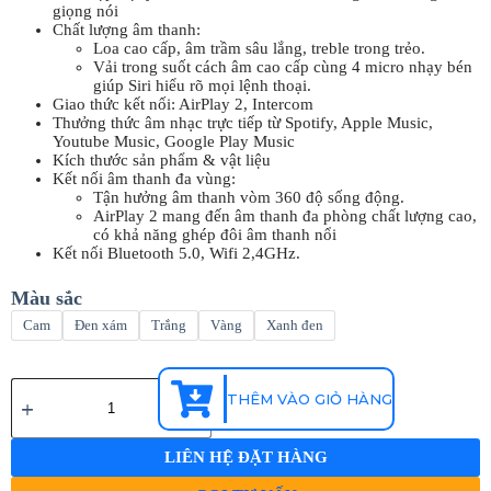
giọng nói
Chất lượng âm thanh:
Loa cao cấp, âm trầm sâu lắng, treble trong trẻo.
Vải trong suốt cách âm cao cấp cùng 4 micro nhạy bén
giúp Siri hiểu rõ mọi lệnh thoại.
Giao thức kết nối: AirPlay 2, Intercom
Thưởng thức âm nhạc trực tiếp từ Spotify, Apple Music,
Youtube Music, Google Play Music
Kích thước sản phẩm & vật liệu
Kết nối âm thanh đa vùng:
Tận hưởng âm thanh vòm 360 độ sống động.
AirPlay 2 mang đến âm thanh đa phòng chất lượng cao,
có khả năng ghép đôi âm thanh nổi
Kết nối Bluetooth 5.0, Wifi 2,4GHz.
Màu sắc
Cam
Đen xám
Trắng
Vàng
Xanh đen
THÊM VÀO GIỎ HÀNG
LIÊN HỆ ĐẶT HÀNG