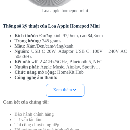
Loa apple homepod mini
Thông số kỹ thuật của Loa Apple Homepod Mini
Kích thước:
Đường kính 97,9mm, cao 84,3mm
Trọng lượng:
345 grams
Màu:
Xám/Đen/cam/vàng/xanh
Nguồn:
USB-C 20W- Adaptor USB-C: 100V – 240V AC
50/60/Hz
Kết nối:
wifi 2.4GHz/5GHz, Bluetooth 5, NFC
Nguồn phát:
Apple Music, Airplay, Spotify…
Chức năng mở rộng:
HomeKit Hub
Công nghệ âm thanh:
Âm thanh đa vùng, chế độ ghép 2 loa
Loa full range + 2 bass thụ động, 360 độ
Xem thêm
4 microphone cảm biến không gian phòng
Cam kết của chúng tôi:
Đặc điểm nổi bật của Loa thông minh Apple HomePod Mini
Bảo hành chính hãng
Loa thông minh Apple HomePod Mini: Thiết kế nhỏ gọn, âm thanh
Tư vấn tận tâm
ấn tượng
Thi công chuyên nghiệp
Loa thông minh Apple HomePod Mini là sản phẩm mới nhất của
Hỗ trợ trong suốt quá trình sử dụng