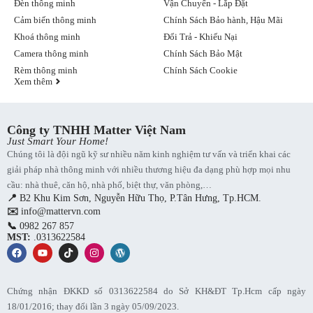
Đèn thông minh
Vận Chuyển - Lắp Đặt
Công nghệ định vị âm thanh:
sử dụng 4 micro để nghe rõ
Cảm biến thông minh
Chính Sách Bảo hành, Hậu Mãi
câu lệnh của người dùng ngay cả khi âm thanh quá lớn hoặc
Khoá thông minh
Đổi Trả - Khiếu Nại
có nhiều tiếng ồn xung quanh.
Công nghệ xử lý âm thanh:
sử dụng chip S5 để xử lý âm
Camera thông minh
Chính Sách Bảo Mật
thanh ở tốc độ cao và chính xác, tái tạo âm thanh với độ chi
Rèm thông minh
Chính Sách Cookie
tiết cao, hạn chế hiện tượng méo tiếng.
Xem thêm
Công nghệ âm thanh vòm 360 độ:
phát ra âm thanh ở mọi
hướng, mang đến trải nghiệm âm thanh sống động và chân
thực.
Công ty TNHH Matter Việt Nam
Just Smart Your Home!
Việc kế thừa các tính năng cơ bản của HomePod khiến loa thông
Chúng tôi là đội ngũ kỹ sư nhiều năm kinh nghiệm tư vấn và triển khai các
minh mới vẫn tiếp tục trở thành Hub trung tâm cho các thiết bị
HomeKit. Người dùng có thể điều khiển đèn, khóa cửa, điều hòa…
giải pháp nhà thông minh với nhiều thương hiệu đa dạng phù hợp mọi nhu
dù không ở nhà và tạo các tính năng tự động hóa trong ứng dụng
cầu: nhà thuê, căn hộ, nhà phố, biệt thự, văn phòng,…
Apple Home.
📍
B2 Khu Kim Sơn, Nguyễn Hữu Thọ, P.Tân Hưng, Tp.HCM.
✉️
info@mattervn.com
Trợ lý thông minh
📞
0982 267 857
MST:
.0313622584
Siri chính là cô nàng trợ lý ảo ẩn đằng sau chiếc Loa Apple
Homepod Mini và sẽ phản hồi khi bạn gọi
“Hey Siri!”
. Trợ lý ảo
có thể giúp bạn trong lịch trình hàng ngày cũng như kiểm soát ngôi
nhà thông minh. Bạn có thể hỏi Siri thông tin như thời tiết hay
Chứng nhận ĐKKD số 0313622584 do Sở KH&ĐT Tp.Hcm cấp ngày
chuyển đổi đơn vị tiền tệ. Khi kết nối loa với iPhone, trợ lý ảo còn
18/01/2016; thay đổi lần 3 ngày 05/09/2023.
có thể đọc và gửi tin nhắn văn bản.