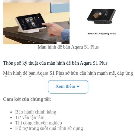
Màn hình để bàn Aqara S1 Plus
Thông số kỹ thuật của màn hình để bàn Aqara S1 Plus
Màn hình để bàn Aqara S1 Plus sở hữu cấu hình mạnh mẽ, đáp ứng
tốt nhu cầu điều khiển nhà thông minh toàn diện trong nhiều không
gian sống hiện đại.
Xem thêm
Kích thước: 172 × 100 × 90 mm
Cam kết của chúng tôi:
Độ phân giải màn hình: 1440 x 720
Nguồn cấp: Type-C 5V/2A
Bảo hành chính hãng
Kết nối không dây:
Tư vấn tận tâm
Wi-Fi 2.4GHz/5GHz
Thi công chuyên nghiệp
Zigbee 3.0
Hỗ trợ trong suốt quá trình sử dụng
Bluetooth
Nhiệt độ hoạt động: -10°C đến +45°C