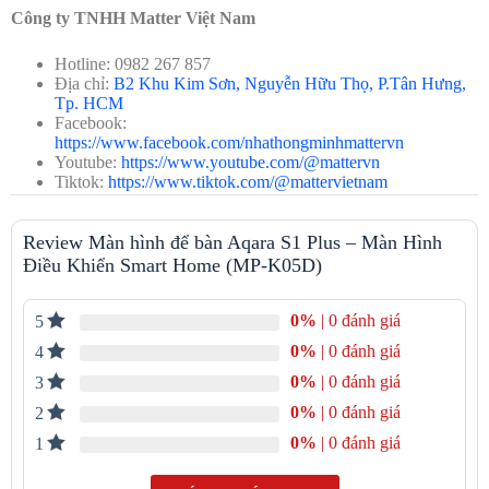
Độ ẩm hoạt động: 0 – 95% RH
Công ty TNHH Matter Việt Nam
Nền tảng Matter Bridge hỗ trợ
Hỗ trợ hỗ trợ giọng nói Siri, Google Assistant và Amazon
Hotline: 0982 267 857
Alexa
Địa chỉ:
B2 Khu Kim Sơn, Nguyễn Hữu Thọ, P.Tân Hưng,
4 micrô hỗ trợ giọng nói AI và 2 loa công suất 1W hỗ trợ
Tp. HCM
AirPlay
Facebook:
Hub hỗ trợ trung tâm kết nối tối đa 40 thiết bị Zigbee
https://www.facebook.com/nhathongminhmattervn
Vị trí sử dụng: bàn làm việc, tủ đầu giường, bàn trà, phòng
Youtube:
https://www.youtube.com/@mattervn
khách
Tiktok:
https://www.tiktok.com/@mattervietnam
Tiêu chuẩn kỹ thuật: GB 4943.1-2022
Thiết kế nổi của màn hình để bàn Aqara S1 Plus
Review Màn hình để bàn Aqara S1 Plus – Màn Hình
Điều Khiển Smart Home (MP-K05D)
Màn hình để bàn Aqara S1 Plus được phát triển theo hướng hiện
đại, trải nghiệm tối ưu điều khiển trực quan và phù hợp nhiều
phong cách nội thất thông minh.
0%
| 0 đánh giá
5
0%
| 0 đánh giá
4
0%
| 0 đánh giá
3
0%
| 0 đánh giá
2
0%
| 0 đánh giá
1