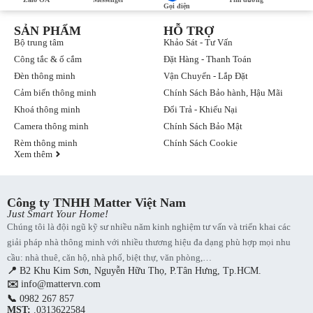
Màn hình để bàn Aqara S1 Plus là giải pháp điều khiển nhà thông
Gọi điện
minh hiện đại, tiện lợi và thẩm mỹ cao. Với khả năng kết nối mạnh
SẢN PHẨM
HỖ TRỢ
mẽ, giao diện trực quan cùng nhiều tính năng thông minh, sản
phẩm giúp nâng tầm trải nghiệm sống tiện nghi cho mọi gia đình
Bộ trung tâm
Khảo Sát - Tư Vấn
hiện đại.
Công tắc & ổ cắm
Đặt Hàng - Thanh Toán
Đèn thông minh
Vận Chuyển - Lắp Đặt
Cảm biến thông minh
Chính Sách Bảo hành, Hậu Mãi
Khoá thông minh
Đổi Trả - Khiếu Nại
Camera thông minh
Chính Sách Bảo Mật
Rèm thông minh
Chính Sách Cookie
Xem thêm
Công ty TNHH Matter Việt Nam
Just Smart Your Home!
Chúng tôi là đội ngũ kỹ sư nhiều năm kinh nghiệm tư vấn và triển khai các
giải pháp nhà thông minh với nhiều thương hiệu đa dạng phù hợp mọi nhu
cầu: nhà thuê, căn hộ, nhà phố, biệt thự, văn phòng,…
📍
B2 Khu Kim Sơn, Nguyễn Hữu Thọ, P.Tân Hưng, Tp.HCM.
✉️
info@mattervn.com
📞
0982 267 857
MST:
.0313622584