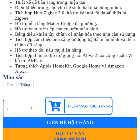
Thiết kế để bàn sang trọng, hiện đại.
Điều khiển trung tâm cho hệ sinh thái nhà thông minh.
Tích hợp Hub Zigbee 3.0, hỗ trợ kết nối tối đa 40 thiết bị
Zigbee.
Hỗ trợ nền tảng Matter Bridge đa phương.
Hỗ trợ xem trực tiếp camera trên màn hình.
Bảng điều khiển tùy chỉnh cá nhân hóa theo nhu cầu sử dụng.
Tích hợp cảm biến ánh sáng tự động bật/tắt màn hình và điều
chỉnh độ sáng.
Hỗ trợ theo dõi tiêu thụ điện năng.
Tích hợp 4 micro hỗ trợ giọng nói AI và 2 loa công suất 1W
hỗ trợ AirPlay.
Tương thích Apple HomeKit, Google Home và Amazon
Alexa.
Màu sắc
Đen
Trắng
THÊM VÀO GIỎ HÀNG
LIÊN HỆ ĐẶT HÀNG
GỌI TƯ VẤN
Gọi ngay: 1900 966 914