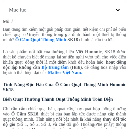
Mục lục
Mô tả
Bạn đang tìm kiếm một giải pháp đơn giản, tiết kiệm chi phí để biến
chiếc quạt cơ truyền thống trong gia đình thành một thiết bị thông
minh?
Ổ Cắm Quạt Thông Minh
SK18
chính là câu trả lời.
Là sản phẩm nổi bật của thương hiệu Việt
Hunonic
, SK18 được
thiết kế chuyên biệt để mang lại sự tiện nghi vượt trội cho việc điều
khiển quạt, đồng thời là một điểm khởi đầu hoàn hảo,
hoạt động
độc lập không cần
Bộ trung tâm
(Hub)
, dễ dàng hòa nhập vào
hệ sinh thái hiện đại của
Matter Việt Nam
.
Tính Năng Độc Đáo Của Ổ Cắm Quạt Thông Minh Hunonic
SK18
Biến Quạt Thường Thành Quạt Thông Minh Toàn Diện
Chỉ cần cắm chiếc quạt bàn, quạt cây, hay quạt hộp thông thường
vào
Ổ Cắm SK18
, thiết bị của bạn lập tức được nâng cấp thành
quạt thông minh. Tính năng nổi bật nhất là khả năng
thay đổi tốc
độ gió
(Số 1, Số 2, Số 3, và chế độ gió Thoảng/Phe phẩy) thông