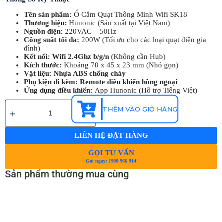
Tên sản phẩm:
Ổ Cắm Quạt Thông Minh Wifi SK18
Thương hiệu:
Hunonic (Sản xuất tại Việt Nam)
Nguồn điện:
220VAC – 50Hz
Công suất tối đa:
200W
(Tối ưu cho các loại quạt điện gia
đình)
Kết nối:
Wifi 2.4Ghz b/g/n
(Không cần Hub)
Kích thước:
Khoảng
70 x 45 x 23 mm
(Nhỏ gọn)
Vật liệu:
Nhựa ABS chống cháy
Phụ kiện đi kèm:
Remote điều khiển hồng ngoại
Ứng dụng điều khiển:
App Hunonic (Hỗ trợ Tiếng Việt)
THÊM VÀO GIỎ HÀNG
LIÊN HỆ ĐẶT HÀNG
GỌI TƯ VẤN
Gọi ngay: 1900 966 914
Sản phẩm thường mua cùng