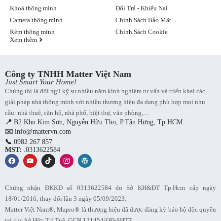
Khoá thông minh
Đổi Trả - Khiếu Nại
Camera thông minh
Chính Sách Bảo Mật
Rèm thông minh
Chính Sách Cookie
Xem thêm
Công ty TNHH Matter Việt Nam
Just Smart Your Home!
Chúng tôi là đội ngũ kỹ sư nhiều năm kinh nghiệm tư vấn và triển khai các
giải pháp nhà thông minh với nhiều thương hiệu đa dạng phù hợp mọi nhu
cầu: nhà thuê, căn hộ, nhà phố, biệt thự, văn phòng,…
📍
B2 Khu Kim Sơn, Nguyễn Hữu Thọ, P.Tân Hưng, Tp.HCM.
✉️
info@mattervn.com
📞
0982 267 857
MST:
.0313622584
Chứng nhận ĐKKD số 0313622584 do Sở KH&ĐT Tp.Hcm cấp ngày
18/01/2016; thay đổi lần 3 ngày 05/09/2023.
Matter Việt Nam®, Mapro® là thương hiệu đã được đăng ký bảo hộ độc quyền
tại cục Sở Hữu Trí Tuệ, GCN 121454/QĐ-SHTT