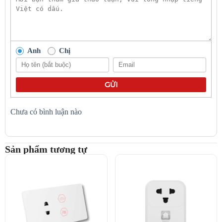
Hơn thế,
SK18
có thể đồng bộ hóa với hệ thống nhà thông
minh Hunonic để tạo các
Ngữ cảnh
: Tự động bật quạt khi
Cảm biến nhiệt độ
phát hiện nhà quá nóng (yêu cầu thêm
Cảm biến), nâng cao tiện nghi sống.
Anh
Chị
Hoạt Động Độc Lập Qua Wifi, Lắp Đặt Cực Kỳ Đơn Giản
Sản phẩm kết nối trực tiếp với mạng
Wifi 2.4Ghz
của gia đình và
không cần Bộ điều khiển trung tâm (Hub)
để hoạt động.
GỬI
Điều này giúp
giảm chi phí đầu tư
ban đầu và cho phép
người dùng tự lắp đặt một cách dễ dàng: chỉ cần cắm vào ổ
Chưa có bình luận nào
điện và cài đặt qua ứng dụng trong vài phút.
Sản phẩm tương tự