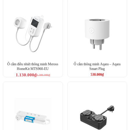
Thông Số Kỹ Thuật
Tên sản phẩm:
Ổ Cắm Quạt Thông Minh Wifi SK18
Thương hiệu:
Hunonic (Sản xuất tại Việt Nam)
Nguồn điện:
220VAC – 50Hz
Công suất tối đa:
200W
(Tối ưu cho các loại quạt điện gia
đình)
Kết nối:
Wifi 2.4Ghz b/g/n
(Không cần Hub)
Kích thước:
Khoảng
70 x 45 x 23 mm
(Nhỏ gọn)
Vật liệu:
Nhựa ABS chống cháy
Phụ kiện đi kèm:
Remote điều khiển hồng ngoại
Ứng dụng điều khiển:
App Hunonic (Hỗ trợ Tiếng Việt)
Ổ cắm điều nhiệt thông minh Meross
Ổ cắm thông minh Aqara – Aqara
HomeKit MTS960-EU
Smart Plug
1.130.000
₫
530.000
₫
1.300.000
₫