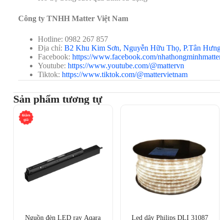
Thông số kỹ thuật
Chi tiết
Công ty TNHH Matter Việt Nam
Mã sản phẩm
MSL430JHK-EU
Hotline: 0982 267 857
Địa chỉ:
B2 Khu Kim Sơn, Nguyễn Hữu Thọ, P.Tân Hưn
Kết nối
Wi-Fi 2.4GHz (không
Facebook:
https://www.facebook.com/nhathongminhmatte
Youtube:
https://www.youtube.com/@mattervn
Tương thích
Apple HomeKit, Goog
Tiktok:
https://www.tiktok.com/@mattervietnam
Màu sắc ánh sáng
RGB – 16 triệu màu t
Sản phẩm tương tự
Điều chỉnh độ sáng
Có (0% – 100%)
Công suất
5W
Nguồn điện
100–240V AC, 50/6
Kích thước
107 x 107 x 121 mm
Trọng lượng
400g
Chất liệu
Nhựa cao cấp chống
Nguồn đèn LED ray Aqara
Led dây Philips DLI 31087