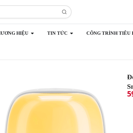
HƯƠNG HIỆU
TIN TỨC
CÔNG TRÌNH TIÊU 
Đ
S
5
(