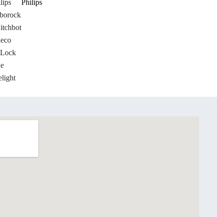
lips
Philips
borock
itchbot
neco
Lock
le
light