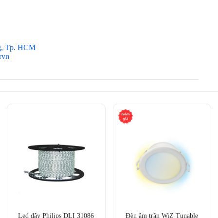
g, Tp. HCM
 cần Hub)
rvn
le Assistant, Amazon Alexa
ùy chỉnh
0Hz
 cháy ABS + PC
Led dây Philips DLI 31086
Đèn âm trần WiZ Tunable