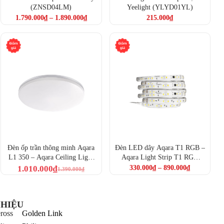
(ZNSD04LM)
Yeelight (YLYD01YL)
1.790.000
₫
–
1.890.000
₫
215.000
₫
Đèn ốp trần thông minh Aqara
Đèn LED dây Aqara T1 RGB –
L1 350 – Aqara Ceiling Light
Aqara Light Strip T1 RGB
L1-350 (ZNXDD01LM)
(RLS-K01D)
1.010.000
₫
330.000
₫
–
890.000
₫
1.390.000
₫
HIỆU
ross
Golden Link