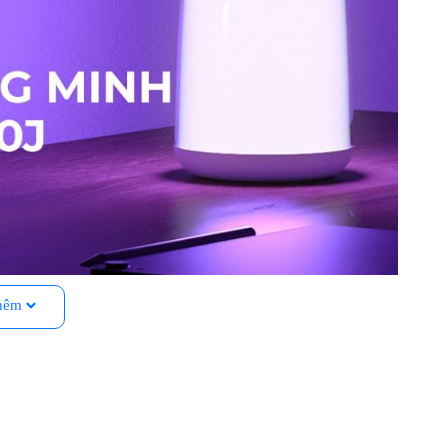
hêm
MSL430J
0J – Smart Wi-Fi Ambient Light MSL430J (MSL430JHK-