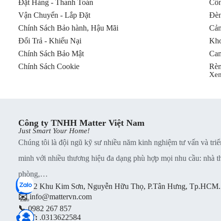
Đặt Hàng - Thanh Toán
Côn
Vận Chuyển - Lắp Đặt
Đèn
Chính Sách Bảo hành, Hậu Mãi
Cảm
Đổi Trả - Khiếu Nại
Kho
Chính Sách Bảo Mật
Cam
Chính Sách Cookie
Rèm
Xe
Công ty TNHH Matter Việt Nam
Just Smart Your Home!
Chúng tôi là đội ngũ kỹ sư nhiều năm kinh nghiệm tư vấn và triể
minh với nhiều thương hiệu đa dạng phù hợp mọi nhu cầu: nhà thu
phòng,…
📍
B2 Khu Kim Sơn, Nguyễn Hữu Thọ, P.Tân Hưng, Tp.HCM.
✉️
info@mattervn.com
Zalo
📞
0982 267 857
MST:
.0313622584