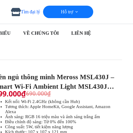
Hỗ trợ
Tìm đại lý
BIỂU
VỀ CHÚNG TÔI
LIÊN HỆ
èn ngủ thông minh Meross MSL430J –
mart Wi-Fi Ambient Light MSL430J
99.000
₫
690.000
₫
MSL430JHK-EU)
Kết nối: Wi-Fi 2.4GHz (không cần Hub)
Tương thích: Apple HomeKit, Google Assistant, Amazon
Alexa
Ánh sáng: RGB 16 triệu màu và ánh sáng trắng ấm
Điều chỉnh độ sáng: Từ 0% đến 100%
Công suất: 5W, tiết kiệm năng lượng
Kích thước: 107 x 107 x 121 mm