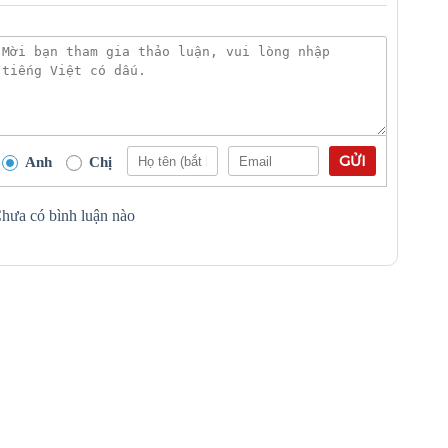
GỬI
Anh
Chị
hưa có bình luận nào