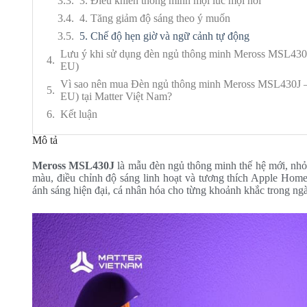
3. Điều khiển thông minh mọi lúc mọi nơi
4. Tăng giảm độ sáng theo ý muốn
5. Chế độ hẹn giờ và ngữ cảnh tự động
Lưu ý khi sử dụng đèn ngủ thông minh Meross MSL43
EU)
Vì sao nên mua Đèn ngủ thông minh Meross MSL430J
EU) tại Matter Việt Nam?
Kết luận
Mô tả
Meross MSL430J
là mẫu đèn ngủ thông minh thế hệ mới, nhỏ g
màu, điều chỉnh độ sáng linh hoạt và tương thích Apple Home
ánh sáng hiện đại, cá nhân hóa cho từng khoảnh khắc trong ngà