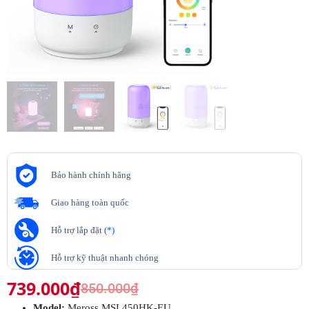
Bảo hành chính hãng
Giao hàng toàn quốc
Hỗ trợ lắp đặt
(*)
Hỗ trợ kỹ thuật nhanh chóng
739.000
₫
850.000
₫
Model:
Meross MSL450HK-EU