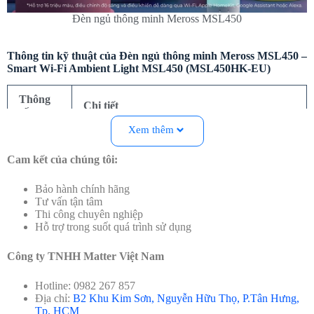
Đèn ngủ thông minh Meross MSL450
Thông tin kỹ thuật của Đèn ngủ thông minh Meross MSL450 –
Smart Wi-Fi Ambient Light MSL450 (MSL450HK-EU)
Thông
Chi tiết
số
Xem thêm
Model
MSL450HK-EU
Cam kết của chúng tôi:
Kết nối
Wi-Fi 2.4GHz, không cần hub trung tâm
Bảo hành chính hãng
Hệ điều
Tư vấn tận tâm
Apple HomeKit, Amazon Alexa, Google
hành
Thi công chuyên nghiệp
Assistant, SmartThings (kết nối qua Hub điều
tương
Hỗ trợ trong suốt quá trình sử dụng
khiển thông minh)
thích
Công ty TNHH Matter Việt Nam
Màu sắc
RGB – hỗ trợ 16 triệu màu
ánh sáng
Hotline: 0982 267 857
Địa chỉ:
B2 Khu Kim Sơn, Nguyễn Hữu Thọ, P.Tân Hưng,
Điều
Tp. HCM