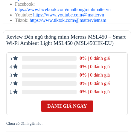
chỉnh độ
Có (0% – 100%)
Facebook:
sáng
https://www.facebook.com/nhathongminhmattervn
Youtube:
https://www.youtube.com/@mattervn
Nguồn
Tiktok:
https://www.tiktok.com/@mattervietnam
Cắm trực tiếp (Input: 100–240V AC, 50/60Hz)
điện
Review Đèn ngủ thông minh Meross MSL450 – Smart
Công
5W
Wi-Fi Ambient Light MSL450 (MSL450HK-EU)
suất
Vật liệu
Nhựa cao cấp chống cháy ABS + PC
0%
| 0 đánh giá
5
0%
| 0 đánh giá
4
Kích
112 x 112 x 158 mm
thước
0%
| 0 đánh giá
3
0%
| 0 đánh giá
2
Trọng
460g
lượng
0%
| 0 đánh giá
1
Tuổi thọ
Khoảng 20.000 giờ
ĐÁNH GIÁ NGAY
đèn LED
Điểm đáng giá của Đèn ngủ thông minh Meross MSL450 –
Smart Wi-Fi Ambient Light MSL450 (MSL450HK-EU)
Chưa có đánh giá nào.
Tương thích HomeKit
: Kết nối dễ dàng với hệ sinh thái