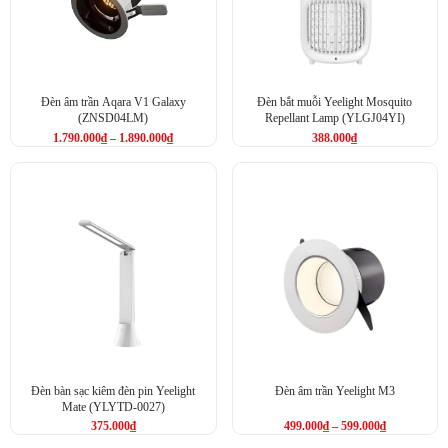
các thiết bị khác (ví dụ: khi đóng cửa -> đèn ngủ tự động
bật).
Xem thêm: Sản phẩm Bộ trung tâm điều khiển thông minh, Meross,
…
Đèn âm trần Aqara V1 Galaxy
Đèn bắt muỗi Yeelight Mosquito
(ZNSD04LM)
Repellant Lamp (YLGJ04YI)
Kết nối Wi-Fi 2.4GHz trực tiếp – Không cần Hub
1.790.000
₫
–
1.890.000
₫
388.000
₫
MSL450 có thể kết nối
trực tiếp với Wi-Fi trong nhà
, không cần
mua thêm thiết bị trung tâm (hub), giúp
tiết kiệm chi phí và đơn
giản hóa thao tác cài đặt
. Bạn chỉ cần tải ứng dụng Meross, thêm
thiết bị và bắt đầu điều khiển ngay lập tức.
Chế độ hẹn giờ và lập lịch thông minh
Đèn bàn sạc kiêm đèn pin Yeelight
Đèn âm trần Yeelight M3
Mate (YLYTD-0027)
375.000
₫
499.000
₫
–
599.000
₫