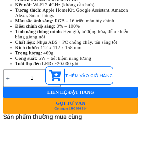
Kết nối:
Wi-Fi 2.4GHz (không cần hub)
Tương thích:
Apple HomeKit, Google Assistant, Amazon
Alexa, SmartThings
Màu sắc ánh sáng:
RGB – 16 triệu màu tùy chỉnh
Điều chỉnh độ sáng:
0% – 100%
Tính năng thông minh:
Hẹn giờ, tự động hóa, điều khiển
bằng giọng nói
Chất liệu:
Nhựa ABS + PC chống cháy, tán sáng tốt
Kích thước:
112 x 112 x 158 mm
Trọng lượng:
460g
Công suất:
5W – tiết kiệm năng lượng
Tuổi thọ đèn LED:
~20.000 giờ
THÊM VÀO GIỎ HÀNG
LIÊN HỆ ĐẶT HÀNG
GỌI TƯ VẤN
Gọi ngay: 1900 966 914
Sản phẩm thường mua cùng