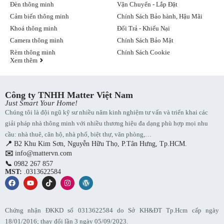
Đèn thông minh
Vận Chuyển - Lắp Đặt
Dễ dàng mang theo – lý tưởng cho mọi không gian
Cảm biến thông minh
Chính Sách Bảo hành, Hậu Mãi
Với kích thước chỉ
112 x 112 x 158mm
và trọng lượng nhẹ, đèn có
Khoá thông minh
Đổi Trả - Khiếu Nại
thể dễ dàng di chuyển giữa các phòng hoặc mang theo khi du lịch,
Camera thông minh
Chính Sách Bảo Mật
nghỉ dưỡng. Cổng cắm điện tiện lợi giúp bạn sử dụng ở bất cứ đâu
Rèm thông minh
Chính Sách Cookie
có ổ điện.
Xem thêm
Lưu ý khi sử dụng đ
èn ngủ thông minh Meross MSL450 – Smart
Wi-Fi Ambient Light MSL450 (MSL450HK-EU)
Công ty TNHH Matter Việt Nam
Đảm bảo kết nối mạng Wi-Fi 2.4GHz (không hỗ trợ 5GHz).
Just Smart Your Home!
Không đặt đèn ở nơi có độ ẩm cao hoặc dễ va đập mạnh.
Chúng tôi là đội ngũ kỹ sư nhiều năm kinh nghiệm tư vấn và triển khai các
Sử dụng ứng dụng Meross bản mới nhất để có trải nghiệm tối
giải pháp nhà thông minh với nhiều thương hiệu đa dạng phù hợp mọi nhu
ưu.
cầu: nhà thuê, căn hộ, nhà phố, biệt thự, văn phòng,…
Không tự ý tháo rời linh kiện đèn để tránh mất bảo hành.
📍
B2 Khu Kim Sơn, Nguyễn Hữu Thọ, P.Tân Hưng, Tp.HCM.
✉️
info@mattervn.com
Xem thêm:
📞
0982 267 857
MST:
.0313622584
Đèn ngủ Yeelight kiêm sạc không dây thông minh đa chức
năng- Yeelight Staria Bedside Lamp Pro
Đèn dây LED 2 mét – Philips Hue Lightstrip Plus Base Pack
V4
Chứng nhận ĐKKD số 0313622584 do Sở KH&ĐT Tp.Hcm cấp ngày
18/01/2016; thay đổi lần 3 ngày 05/09/2023.