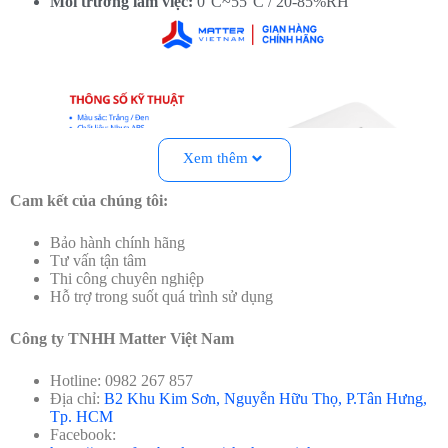
Môi trường làm việc:
0°C~55°C / 20-85%RH
Xem thêm
Cam kết của chúng tôi:
Bảo hành chính hãng
Tư vấn tận tâm
Thi công chuyên nghiệp
Hỗ trợ trong suốt quá trình sử dụng
Công ty TNHH Matter Việt Nam
Hotline: 0982 267 857
Địa chỉ:
B2 Khu Kim Sơn, Nguyễn Hữu Thọ, P.Tân Hưng,
Tp. HCM
Thông số kỹ thuật của SwitchBot Bot.
Facebook: