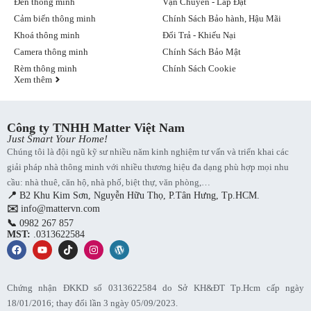
Đèn thông minh
Vận Chuyển - Lắp Đặt
1 pin CR2 sẽ được lắp sẵn bên trong SwitchBot Bot khi bạn mua
Cảm biến thông minh
Chính Sách Bảo hành, Hậu Mãi
về. Với công nghệ Lithium, Pin CR2 của điều khiển thông minh
SwitchBot Bot có tuổi thọ lên đến 2 năm.
Khoá thông minh
Đổi Trả - Khiếu Nại
Camera thông minh
Chính Sách Bảo Mật
Rèm thông minh
Chính Sách Cookie
Xem thêm
Công ty TNHH Matter Việt Nam
Just Smart Your Home!
Chúng tôi là đội ngũ kỹ sư nhiều năm kinh nghiệm tư vấn và triển khai các
giải pháp nhà thông minh với nhiều thương hiệu đa dạng phù hợp mọi nhu
cầu: nhà thuê, căn hộ, nhà phố, biệt thự, văn phòng,…
📍
B2 Khu Kim Sơn, Nguyễn Hữu Thọ, P.Tân Hưng, Tp.HCM.
✉️
info@mattervn.com
📞
0982 267 857
MST:
.0313622584
Chứng nhận ĐKKD số 0313622584 do Sở KH&ĐT Tp.Hcm cấp ngày
18/01/2016; thay đổi lần 3 ngày 05/09/2023.