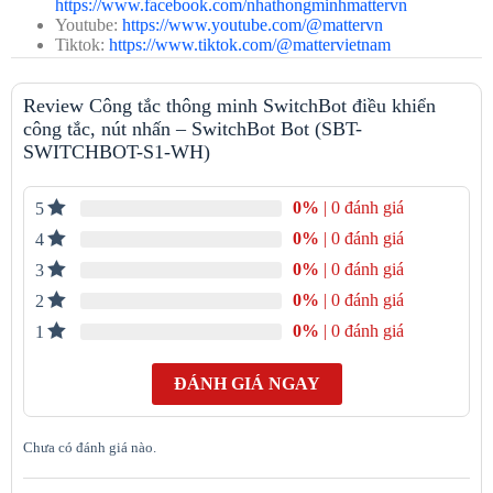
https://www.facebook.com/nhathongminhmattervn
Youtube:
https://www.youtube.com/@mattervn
Đặc điểm và tính năng nổi bật của điều khiển thông minh
Tiktok:
https://www.tiktok.com/@mattervietnam
SwitchBot Bot.
Sử dụng được đa dạng nút nhấn với SwitchBot Bot.
Review Công tắc thông minh SwitchBot điều khiển
Công tắc thông minh SwitchBot Bot có thể sử dụng cho đa dạng
công tắc, nút nhấn – SwitchBot Bot (SBT-
nút bấm cơ truyền thống để biến chúng thành công tắc thông
SWITCHBOT-S1-WH)
minh.
Được sử dụng với nhiều loại thiết bị, bao gồm đèn, quạt,
máy pha cà phê và thậm chí cả máy tính.
0%
| 0 đánh giá
5
0%
| 0 đánh giá
4
0%
| 0 đánh giá
3
0%
| 0 đánh giá
2
0%
| 0 đánh giá
1
ĐÁNH GIÁ NGAY
Chưa có đánh giá nào.