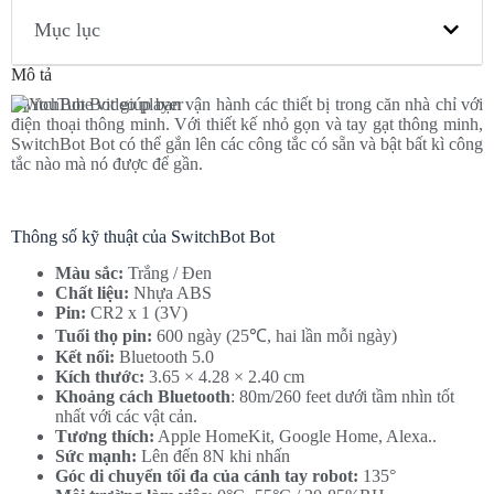
Mục lục
Mô tả
SwitchBot Bot giúp bạn vận hành các thiết bị trong căn nhà chỉ với
điện thoại thông minh. Với thiết kế nhỏ gọn và tay gạt thông minh,
SwitchBot Bot có thể gắn lên các công tắc có sẵn và bật bất kì công
tắc nào mà nó được để gần.
Thông số kỹ thuật của SwitchBot Bot
Màu sắc:
Trắng / Đen
Chất liệu:
Nhựa ABS
Pin:
CR2 x 1 (3V)
Tuổi thọ pin:
600 ngày (25℃, hai lần mỗi ngày)
Kết nối:
Bluetooth 5.0
Kích thước:
3.65 × 4.28 × 2.40 cm
Khoảng cách Bluetooth
: 80m/260 feet dưới tầm nhìn tốt
nhất với các vật cản.
Tương thích:
Apple HomeKit, Google Home, Alexa..
Sức mạnh:
Lên đến 8N khi nhấn
Góc di chuyển tối đa của cánh tay robot:
135°