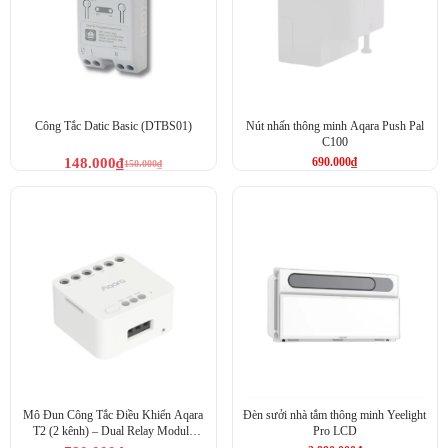
Công Tắc Datic Basic (DTBS01)
Nút nhấn thông minh Aqara Push Pal
C100
148.000
₫
690.000
₫
150.000
₫
Lắp đặt dễ dàng, không cần đồ nghề.
Mô Đun Công Tắc Điều Khiển Aqara
Đèn sưởi nhà tắm thông minh Yeelight
Hẹn giờ bật/tắt, điều khiển mọi công tắc truyền thống từ xa
T2 (2 kênh) – Dual Relay Module
Pro LCD
Aqara T2 (DCM-K01)