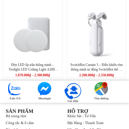
Đèn LED ốp trần thông minh –
SwitchBot Curtain 3 – Điều khiển rèm
Yeelight LED Ceiling Light A2001
thông minh tự động SwitchBot thế hệ
Series (YLXD033, YLXD032,
3
1.870.000
₫
–
2.300.000
₫
2.200.000
₫
–
2.350.000
₫
YLXD031)
Zalo OA
Messenger
Tìm đường
Gọi điện
SẢN PHẨM
HỖ TRỢ
SwitchBot Bot phù hợp với nhiều loại công tắc khác nhau
Bộ trung tâm
Khảo Sát - Tư Vấn
Công tắc & ổ cắm
Đặt Hàng - Thanh Toán
SwitchBot Bot sử dụng pin CR2 chất lượng cao