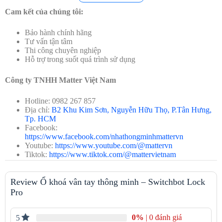
Cam kết của chúng tôi:
Bảo hành chính hãng
Tư vấn tận tâm
Thi công chuyên nghiệp
Hỗ trợ trong suốt quá trình sử dụng
Thông số kỹ thuật switchbot lock pro
Công ty TNHH Matter Việt Nam
Hotline: 0982 267 857
Tính năng đặc biệt của Khoá cửa thông minh Switchbot Lock Pro
Địa chỉ:
B2 Khu Kim Sơn, Nguyễn Hữu Thọ, P.Tân Hưng,
Tp. HCM
Có thể lắp đặt vào nhiều loại khoá cửa có sẵn khác nhau
Facebook:
https://www.facebook.com/nhathongminhmattervn
Youtube:
https://www.youtube.com/@mattervn
Tiktok:
https://www.tiktok.com/@mattervietnam
Review Ổ khoá vân tay thông minh – Switchbot Lock
Pro
0%
| 0 đánh giá
5