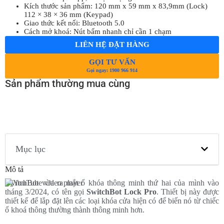
Kích thước sản phẩm: 120 mm x 59 mm x 83,9mm (Lock)
112 × 38 × 36 mm (Keypad)
Giao thức kết nối: Bluetooth 5.0
Cách mở khoá: Nút bấm nhanh chỉ cần 1 chạm
LIÊN HỆ ĐẶT HÀNG
GỌI TƯ VẤN
Gọi ngay: 1900 966 914
Sản phẩm thường mua cùng
Mục lục
Mô tả
SwitchBot vừa ra mắt ổ khóa thông minh thứ hai của mình vào
tháng 3/2024, có tên gọi
SwitchBot Lock Pro
. Thiết bị này được
thiết kế để lắp đặt lên các loại khóa cửa hiện có để biến nó từ chiếc
ổ khoá thông thường thành thông minh hơn.