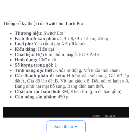
Thông số kỹ thuật của Switchbot Lock Pro
Thương hiệu:
SwitchBot
Kích thước sản phẩm
: 5,9 x 8,39 x 12 cm; 450 g
Loại pin:
Yêu cầu 4 pin AA (đi kèm)
Kiểu dáng:
Hiện đại
Chất liệu:
Hợp kim nhôm-magiê, PC + ABS
Hình dạng:
Chữ nhật
Số lượng trong gói:
1
Tính năng đặc biệt:
Khóa tự động, Mở khóa một chạm
Các thành phần đi kèm:
Hướng dẫn sử dụng, Giá đỡ lắp
đặt A, Giá đỡ lắp đặt B, Vít lục giác x 8, Đầu nối xi lanh x 8,
Băng dính hai mặt bổ sung, Băng dính tạm thời,
Chất xúc tác bám dính
3M, Khóa Pro (pin đã bao gồm)
Cân nặng sản phẩm:
450 g
Xem thêm