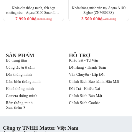
Mã mộ
Khóa cửa thông minh, tích hợp
Khóa thông minh vân tay Aqara A100
Mở khóa bằng mật
lần/Hạ
chuông cửa – Aqara D100 Smart Lock
Zigbee (ZNMS02ES)
✘
✘
khẩu
chế/Vĩ
Zigbee & Bluetooth (ZNMS20LM)
7.990.000
₫
3.500.000
₫
10.900.000
₫
5.490.000
₫
viễn
Hạn ch
Mở khóa bằng vân
thời
✘
✘
tay
gian/Vĩ
viễn
SẢN PHẨM
HỖ TRỢ
Bộ trung tâm
Khảo Sát - Tư Vấn
Mở khóa bằng thẻ
✘
✘
✔
Công tắc & ổ cắm
Đặt Hàng - Thanh Toán
Khóa tự động
✔
✔
✔
Đèn thông minh
Vận Chuyển - Lắp Đặt
Cảm biến thông minh
Chính Sách Bảo hành, Hậu Mãi
Yêu cầu
Khoá thông minh
Đổi Trả - Khiếu Nại
Thông báo tình trạng
SwitchBot
✔
✔
thời gian thực
Camera thông minh
Chính Sách Bảo Mật
Hub
Rèm thông minh
Chính Sách Cookie
Lưu ý khi sử dụng Khoá cửa thông m SwitchBot Lock Pro
Xem thêm
Xác nhận tương thích:
Trước khi mua, hãy xác nhận rằng
SwitchBot Lock Pro tương thích với loại khóa cửa hiện tại
của bạn (xi lanh Euro Profile, Oval Anh, tròn Thụy Sĩ hoặc
Công ty TNHH Matter Việt Nam
nút xoay).