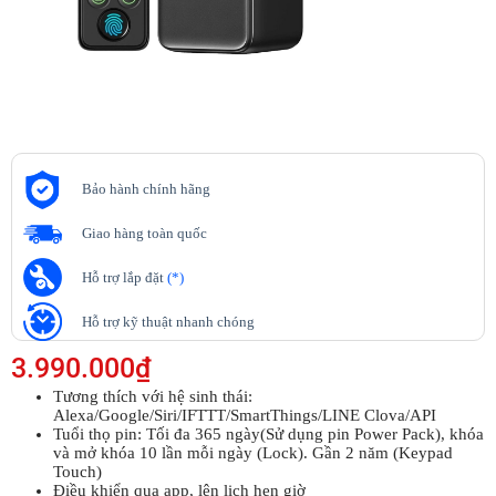
Bảo hành chính hãng
Giao hàng toàn quốc
Hỗ trợ lắp đặt
(*)
Hỗ trợ kỹ thuật nhanh chóng
3.990.000
₫
Tương thích với hệ sinh thái:
Alexa/Google/Siri/IFTTT/SmartThings/LINE Clova/API
Tuổi thọ pin: Tối đa 365 ngày(Sử dụng pin Power Pack), khóa
và mở khóa 10 lần mỗi ngày (Lock). Gần 2 năm (Keypad
Touch)
Điều khiển qua app, lên lịch hẹn giờ