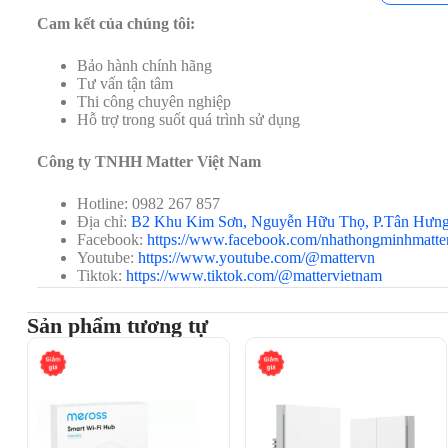
Cam kết của chúng tôi:
Bảo hành chính hãng
Tư vấn tận tâm
Thi công chuyên nghiệp
Hỗ trợ trong suốt quá trình sử dụng
Công ty TNHH Matter Việt Nam
Hotline: 0982 267 857
Địa chỉ:
B2 Khu Kim Sơn, Nguyễn Hữu Thọ, P.Tân Hưn
Facebook:
https://www.facebook.com/nhathongminhmatte
Youtube:
https://www.youtube.com/@mattervn
Tiktok:
https://www.tiktok.com/@mattervietnam
Sản phẩm tương tự
Đặc điểm nổi bật
Điều khiển đa chức năng trực quan:
Nút Xoay Yeelig
mang lại sự tiện lợi tối đa: