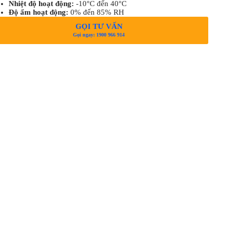
Nhiệt độ hoạt động:
-10°C đến 40°C
Độ ẩm hoạt động:
0% đến 85% RH
GỌI TƯ VẤN
Gọi ngay: 1900 966 914