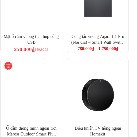
Mặt ổ cắm vuông tích hợp cổng
Công tắc vuông Aqara H1 Pro
USB
(Nội địa) – Smart Wall Switch
H1 Pro Black (WS-K23D)
250.000
₫
780.000
₫
–
1.750.000
₫
280.000
₫
Ổ cắm thông minh ngoài trời
Điều khiển TV hồng ngoại
Meross Outdoor Smart Plug
Homekit