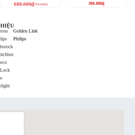
EU (Homekit)
688.000
₫
300.000
₫
790.000
₫
HIỆU
ross
Golden Link
lips
Philips
borock
itchbot
neco
Lock
le
light