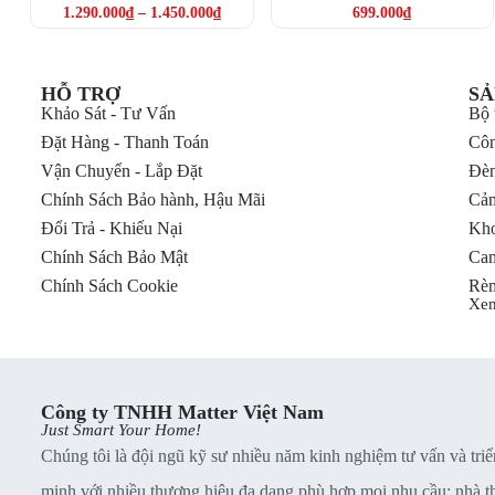
chiếu sáng thông minh Yeelight.
Switch H1M
1.290.000
₫
–
1.450.000
₫
699.000
₫
HỖ TRỢ
SẢ
Khảo Sát - Tư Vấn
Bộ 
Đặt Hàng - Thanh Toán
Côn
Vận Chuyển - Lắp Đặt
Đèn
Chính Sách Bảo hành, Hậu Mãi
Cảm
Đổi Trả - Khiếu Nại
Kho
Chính Sách Bảo Mật
Cam
Chính Sách Cookie
Rèm
Xe
Công ty TNHH Matter Việt Nam
Just Smart Your Home!
Chúng tôi là đội ngũ kỹ sư nhiều năm kinh nghiệm tư vấn và triể
minh với nhiều thương hiệu đa dạng phù hợp mọi nhu cầu: nhà thu