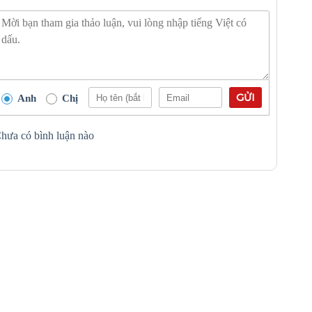
GỬI
Anh
Chị
hưa có bình luận nào