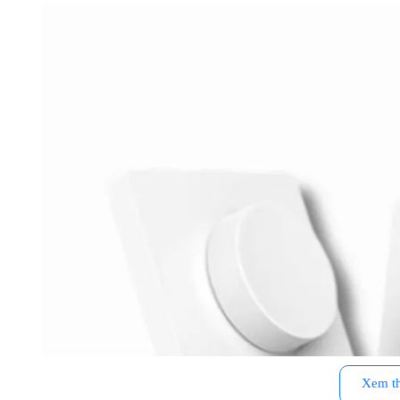
Xem t