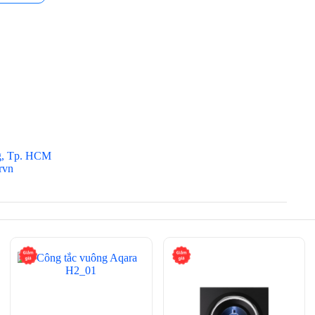
g, Tp. HCM
rvn
ht Dimmer tích hợp 4 chức năng chính chỉ trên một thiết bị,