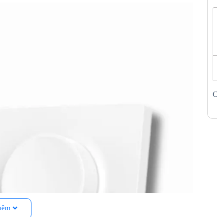
C
hêm