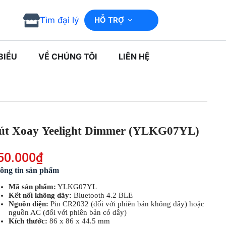
Tìm đại lý
HỖ TRỢ
BIỂU
VỀ CHÚNG TÔI
LIÊN HỆ
út Xoay Yeelight Dimmer (YLKG07YL)
50.000
₫
ông tin sản phẩm
Mã sản phẩm:
YLKG07YL
Kết nối không dây:
Bluetooth 4.2 BLE
Nguồn điện:
Pin CR2032 (đối với phiên bản không dây) hoặc
nguồn AC (đối với phiên bản có dây)
Kích thước:
86 x 86 x 44.5 mm