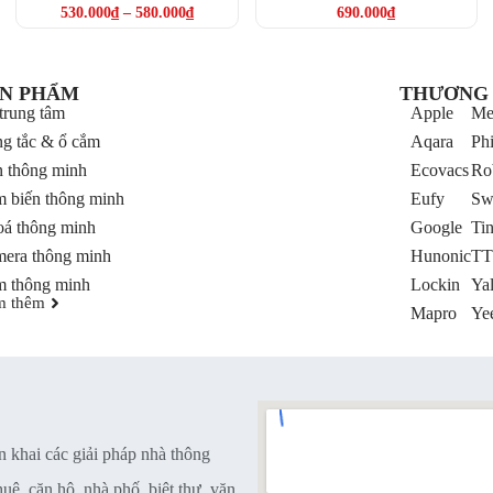
530.000
₫
–
580.000
₫
690.000
₫
N PHẨM
THƯƠNG 
trung tâm
Apple
Me
g tắc & ổ cắm
Aqara
Phi
 thông minh
Ecovacs
Ro
 biến thông minh
Eufy
Sw
á thông minh
Google
Ti
era thông minh
Hunonic
TT
 thông minh
Lockin
Ya
m thêm
Mapro
Yee
n khai các giải pháp nhà thông
ê, căn hộ, nhà phố, biệt thự, văn