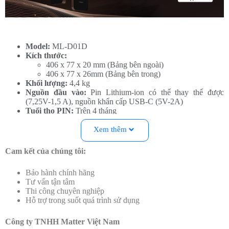
Model:
ML-D01D
Kích thước:
406 x 77 x 20 mm (Bảng bên ngoài)
406 x 77 x 26mm (Bảng bên trong)
Khối lượng:
4,4 kg
Nguồn đầu vào:
Pin Lithium-ion có thể thay thế được
(7,25V-1,5 A), nguồn khẩn cấp USB-C (5V-2A)
Tuổi thọ PIN:
Trên 4 tháng
Kết nối không dây:
Wi-Fi IEEE 802.11 b/g/n 2,4 GHz,
Bluetooth 5.1, Zigbee, NFC
Xem thêm
Chỉ số chống bụi, chống nước:
IP52 (Module mặt IP64)
Nhiệt độ hoạt động:
-10°C ~ 55°C
Cam kết của chúng tôi:
Độ ẩm hoạt động:
0 ~ 93% RH
Tích hợp công nghệ:
nhận diện gương mặt 3D, giúp mở
Bảo hành chính hãng
khóa nhanh và an toàn hơn (Lưu trữ lên đến 50 gương mặt)
Tư vấn tận tâm
Mở khóa:
Có thể mở khóa bằng 9 cách khác nhau
Thi công chuyên nghiệp
Tương thích Apple Homekit
Hỗ trợ trong suốt quá trình sử dụng
Sản phẩm bao gồm:
Bảng bên ngoài × 1
Bảng bên trong × 1
Công ty TNHH Matter Việt Nam