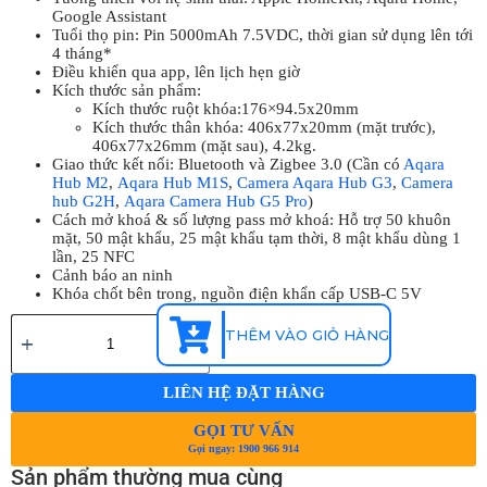
Google Assistant
Tuổi thọ pin: Pin 5000mAh 7.5VDC, thời gian sử dụng lên tới
4 tháng*
Điều khiển qua app, lên lịch hẹn giờ
Kích thước sản phẩm:
Kích thước ruột khóa:176×94.5x20mm
Kích thước thân khóa: 406x77x20mm (mặt trước),
406x77x26mm (mặt sau), 4.2kg.
Giao thức kết nối: Bluetooth và Zigbee 3.0 (Cần có
Aqara
Hub M2
,
Aqara Hub M1S
,
Camera Aqara Hub G3
,
Camera
hub G2H
,
Aqara Camera Hub G5 Pro
)
Cách mở khoá & số lượng pass mở khoá: Hỗ trợ 50 khuôn
mặt, 50 mật khẩu, 25 mật khẩu tạm thời, 8 mật khẩu dùng 1
lần, 25 NFC
Cảnh báo an ninh
Khóa chốt bên trong, nguồn điện khẩn cấp USB-C 5V
THÊM VÀO GIỎ HÀNG
LIÊN HỆ ĐẶT HÀNG
GỌI TƯ VẤN
Gọi ngay: 1900 966 914
Sản phẩm thường mua cùng