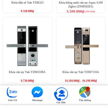
Khóa điện tử Yale YDR323
Khóa thông minh vân tay Aqara A100
Zigbee (ZNMS02ES)
9.318.000
₫
3.500.000
₫
5.490.000
₫
Khóa vân tay Yale YDM3109A
Khóa vân tay Yale YDM7116A
9.730.000
₫
14.184.000
₫
–
16.199.000
₫
Zalo OA
Messenger
Tìm đường
Gọi điện