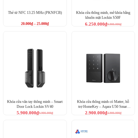
Quy trình sản xuất tiên tiến 10nm
Thẻ từ NFC 13.25 MHz (PKNFCB)
Khóa cửa thông minh, mở khóa bằng
khuôn mặt Lockin S50F
20.000
₫
–
25.000
₫
6.250.000
₫
9.900.000
₫
Khóa Aqara D200i công nghệ tích hợp.
Khóa cửa vân tay thông minh – Smart
Khóa cửa thông minh có Matter, hỗ
Door Lock Lockin SV40
trợ HomeKey – Aqara U50 Smart
Lock
5.900.000
₫
2.900.000
₫
9.900.000
₫
3.900.000
₫
Phạm vi nhận diện lớn.
Khóa thông minh Aqara D200i Zigbee giải quyết được nhiều vấn
đề rắc rối của khóa cửa vân tay, bao gồm dấu vân tay không rõ
ràng của trẻ em và người lớn tuổi.
Với phạm vi nhận dạng cực