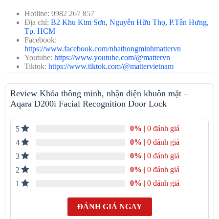
Thân khóa × 1
Xi lanh khóa cơ × 1
Hotline: 0982 267 857
Chìa khóa khẩn cấp × 2
Địa chỉ:
B2 Khu Kim Sơn, Nguyễn Hữu Thọ, P.Tân Hưng,
Tấm tấn công × 1
Tp. HCM
Gói phụ kiện × 1
Facebook:
Pin lithium × 2
https://www.facebook.com/nhathongminhmattervn
Sơ đồ lắp đặt × 1
Youtube:
https://www.youtube.com/@mattervn
Hướng dẫn sử dụng × 1
Tiktok:
https://www.tiktok.com/@mattervietnam
Đặc điểm nổi bật của khóa cửa Thông Minh Aqara D200i
Zigbee.
Review Khóa thông minh, nhận diện khuôn mặt –
Aqara D200i Facial Recognition Door Lock
Aqara D200i Zigbee được hỗ trợ bởi thuật toán AI, giúp nhận
diện khuôn mặt nhanh chóng.
0%
| 0 đánh giá
5
Khác với những loại khóa thông minh khác,
Aqara D200i Zigbee
được hỗ trợ bởi thuật toán AI, giúp nhận diện khuôn mặt để
0%
| 0 đánh giá
4
mở khóa.
Thuật toán này sử dụng công nghệ nhận dạng khuôn
0%
| 0 đánh giá
3
mặt 3D, cho phép khóa nhận diện khuôn mặt của người dùng và
mở khóa một cách nhanh chóng và chính xác, với
mức độ sai sót
0%
| 0 đánh giá
2
chỉ dưới 0,0001%
.
0%
| 0 đánh giá
1
ĐÁNH GIÁ NGAY