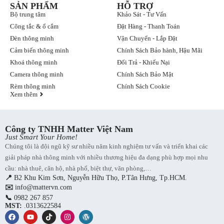
SẢN PHẨM
HỖ TRỢ
Bộ trung tâm
Khảo Sát - Tư Vấn
Công tắc & ổ cắm
Đặt Hàng - Thanh Toán
Đèn thông minh
Vận Chuyển - Lắp Đặt
Cảm biến thông minh
Chính Sách Bảo hành, Hậu Mãi
Khoá thông minh
Đổi Trả - Khiếu Nại
Camera thông minh
Chính Sách Bảo Mật
Rèm thông minh
Chính Sách Cookie
Xem thêm
Công ty TNHH Matter Việt Nam
Just Smart Your Home!
Chúng tôi là đội ngũ kỹ sư nhiều năm kinh nghiệm tư vấn và triển khai các
giải pháp nhà thông minh với nhiều thương hiệu đa dạng phù hợp mọi nhu
cầu: nhà thuê, căn hộ, nhà phố, biệt thự, văn phòng,…
📍
B2 Khu Kim Sơn, Nguyễn Hữu Thọ, P.Tân Hưng, Tp.HCM.
✉️
info@mattervn.com
📞
0982 267 857
MST:
.0313622584