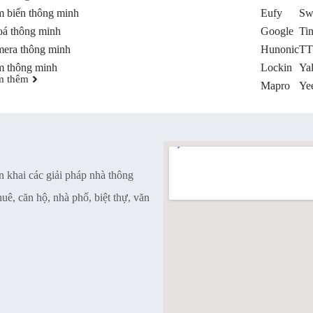
 chữa.
 biến thông minh
Eufy
Sw
á thông minh
Google
Ti
era thông minh
Hunonic
TT
 thông minh
Lockin
Ya
m thêm
Mapro
Yee
n khai các giải pháp nhà thông
ê, căn hộ, nhà phố, biệt thự, văn