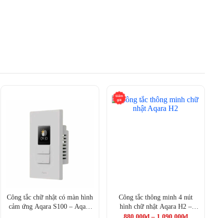
Công tắc chữ nhật có màn hình
Công tắc thông minh 4 nút
cảm ứng Aqara S100 – Aqara
hình chữ nhật Aqara H2 –
Touchscreen Switch S100 US
Aqara Light Switch H2 US
880.000
₫
–
1.090.000
₫