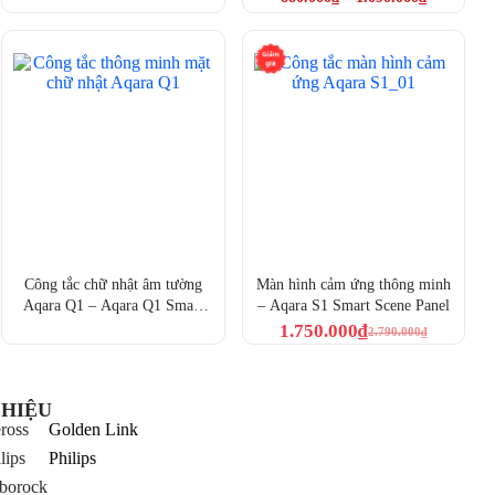
(WS-K06D)
(WS-K02E, WS-K03E, WS-
K04E)
Công tắc chữ nhật âm tường
Màn hình cảm ứng thông minh
Aqara Q1 – Aqara Q1 Smart
– Aqara S1 Smart Scene Panel
Wall Switch (WS-USC03, WS-
1.750.000
₫
2.790.000
₫
USC04)
HIỆU
ross
Golden Link
lips
Philips
borock