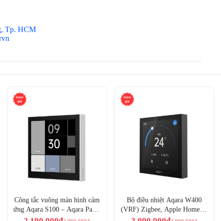
g, Tp. HCM
rvn
Công tắc vuông màn hình cảm
Bộ điều nhiệt Aqara W400
ứng Aqara S100 – Aqara Panel
(VRF) Zigbee, Apple Homekit
Switch S100 (MP-K04D)
– Aqara Thermostat W400
2.190.000
₫
3.990.000
₫
2.990.000
₫
4.990.000
₫