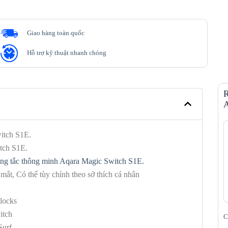
Giao hàng toàn quốc
Hỗ trợ kỹ thuật nhanh chóng
R
A
itch S1E.
tch S1E.
ông tắc thông minh Aqara Magic Switch S1E.
ắt, Có thể tùy chỉnh theo sở thích cá nhân
locks
itch
C
Surf