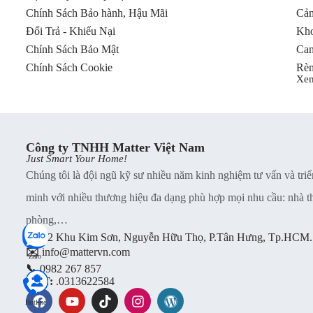
Thiết kế mô-đun:
Thuận lợi cho việc bảo dưỡng và sửa
Chính Sách Bảo hành, Hậu Mãi
Cảm
Đổi Trả - Khiếu Nại
Kho
Chính Sách Bảo Mật
Cam
Chính Sách Cookie
Rèm
Xe
Công ty TNHH Matter Việt Nam
Just Smart Your Home!
Chúng tôi là đội ngũ kỹ sư nhiều năm kinh nghiệm tư vấn và triể
minh với nhiều thương hiệu đa dạng phù hợp mọi nhu cầu: nhà thu
phòng,…
📍
B2 Khu Kim Sơn, Nguyễn Hữu Thọ, P.Tân Hưng, Tp.HCM.
✉️
info@mattervn.com
Zalo
📞
0982 267 857
MST:
.0313622584
Hotline