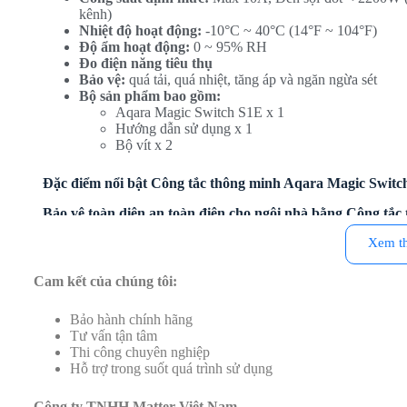
kênh)
Nhiệt độ hoạt động:
-10°C ~ 40°C (14°F ~ 104°F)
Độ ẩm hoạt động:
0 ~ 95% RH
Đo điện năng tiêu thụ
Bảo vệ:
quá tải, quá nhiệt, tăng áp và ngăn ngừa sét
Bộ sản phẩm bao gồm:
Aqara Magic Switch S1E x 1
Hướng dẫn sử dụng x 1
Bộ vít x 2
Đặc điểm nổi bật Công tắc thông minh Aqara Magic Switc
Bảo vệ toàn diện an toàn điện cho ngôi nhà bằng Công tắ
Xem t
Công tắc thông minh Aqara Magic Switch S1E với nhiều tính năn
cậy cho người dùng.
Cam kết của chúng tôi:
Bảo hành chính hãng
Tư vấn tận tâm
Thi công chuyên nghiệp
Hỗ trợ trong suốt quá trình sử dụng
Công ty TNHH Matter Việt Nam