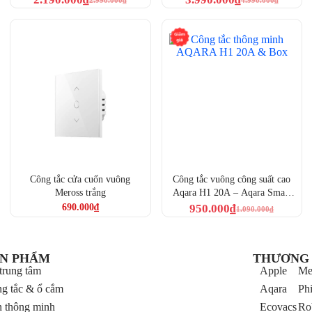
(WT-A01D)
tch S1E thiết kế
Công tắc cửa cuốn vuông
Công tắc vuông công suất cao
Meross trắng
Aqara H1 20A – Aqara Smart
20A Wall Switch (WS-K01D)
690.000
₫
950.000
₫
1.090.000
₫
 khi vượt quá công suất định mức, đảm bảo an toàn cho các
N PHẨM
THƯƠNG 
trung tâm
Apple
Me
ự động khi nhiệt độ của công tắc vượt ngưỡng giới hạn, tránh
g tắc & ổ cắm
Aqara
Phi
áy V-0 grade, giúp chống sét và xung điện hiệu quả.
 thông minh
Ecovacs
Ro