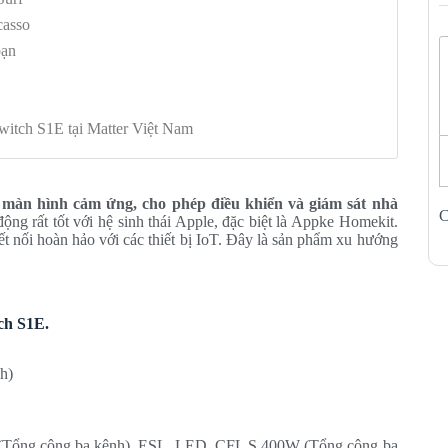
casso
bạn
witch S1E tại Matter Việt Nam
p màn hình cảm ứng, cho phép điều khiển và giám sát nhà
C
ộng rất tốt với hệ sinh thái Apple, đặc biệt là Appke Homekit.
ết nối hoàn hảo với các thiết bị IoT. Đây là sản phẩm xu hướng
ch S1E.
h)
(Tổng cộng ba kênh), ESL, LED, CFL S 400W (Tổng cộng ba