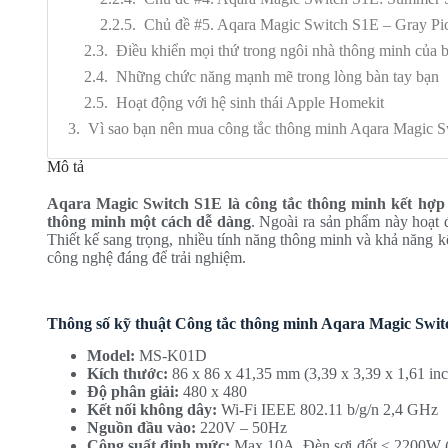
Chủ đề #5. Aqara Magic Switch S1E – Gray Pi
Điều khiển mọi thứ trong ngôi nhà thông minh của 
Những chức năng mạnh mẽ trong lòng bàn tay bạn
Hoạt động với hệ sinh thái Apple Homekit
Vì sao bạn nên mua công tắc thông minh Aqara Magic S
Mô tả
Aqara Magic Switch S1E
là công tắc thông minh kết hợ
thông minh một cách dễ dàng
. Ngoài ra sản phẩm này hoạt đ
Thiết kế sang trọng, nhiều tính năng thông minh và khả năng k
công nghệ đáng để trải nghiệm.
Thông số kỹ thuật Công tắc thông minh Aqara Magic Swit
Model:
MS-K01D
Kích thước:
86 x 86 x 41,35 mm (3,39 x 3,39 x 1,61 inc
Độ phân giải:
480 x 480
Kết nối không dây:
Wi-Fi IEEE 802.11 b/g/n 2,4 GHz
Nguồn đầu vào:
220V – 50Hz
Công suất định mức:
Max 10A, Đèn sợi đốt < 2200W 