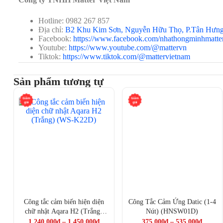
Hotline: 0982 267 857
Địa chỉ:
B2 Khu Kim Sơn, Nguyễn Hữu Thọ, P.Tân Hưn
Facebook:
https://www.facebook.com/nhathongminhmatte
Youtube:
https://www.youtube.com/@mattervn
Tiktok:
https://www.tiktok.com/@mattervietnam
Sản phẩm tương tự
Công tắc cảm biến hiện diện
Công Tắc Cảm Ứng Datic (1-4
chữ nhật Aqara H2 (Trắng)
Nút) (HNSW01D)
(WS-K22D)
1.240.000
₫
–
1.450.000
₫
375.000
₫
–
535.000
₫