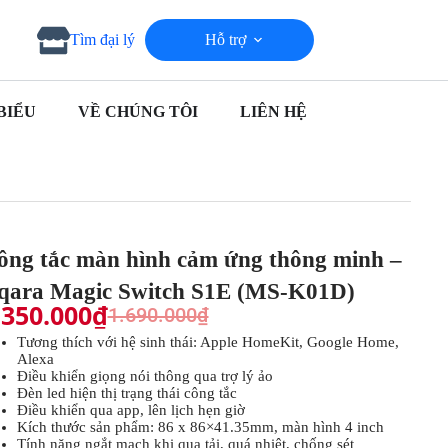
Hỗ trợ
Tìm đại lý
BIỂU
VỀ CHÚNG TÔI
LIÊN HỆ
ông tắc màn hình cảm ứng thông minh –
qara Magic Switch S1E (MS-K01D)
.350.000
₫
1.690.000
₫
Tương thích với hệ sinh thái: Apple HomeKit, Google Home,
Alexa
Điều khiển giọng nói thông qua trợ lý ảo
Đèn led hiện thị trạng thái công tắc
Điều khiển qua app, lên lịch hẹn giờ
Kích thước sản phẩm: 86 x 86×41.35mm, màn hình 4 inch
Tính năng ngắt mạch khi qua tải, quá nhiệt, chống sét