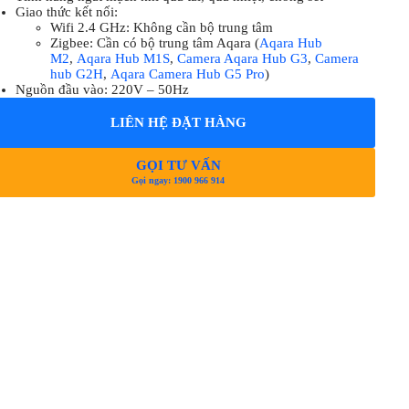
Giao thức kết nối:
Wifi 2.4 GHz: Không cần bộ trung tâm
Zigbee: Cần có bộ trung tâm Aqara (
Aqara Hub
M2
,
Aqara Hub M1S
,
Camera Aqara Hub G3
,
Camera
hub G2H
,
Aqara Camera Hub G5 Pro
)
Nguồn đầu vào: 220V – 50Hz
LIÊN HỆ ĐẶT HÀNG
GỌI TƯ VẤN
Gọi ngay: 1900 966 914