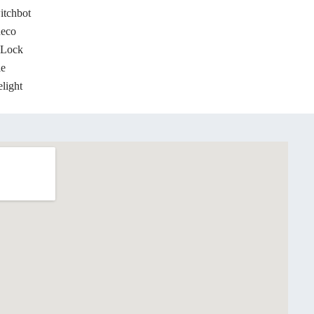
itchbot
neco
Lock
le
light