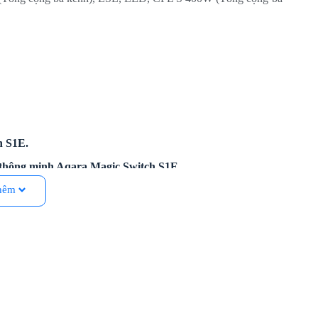
h S1E.
c thông minh Aqara Magic Switch S1E.
hêm
g bảo vệ tích hợp giúp thiết bị hoạt động an toàn và đáng tin