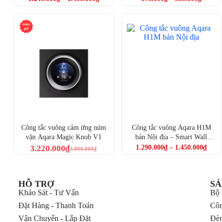
Aqara Magic Swi
Công tắc vuông cảm ứng núm
Công tắc vuông Aqara H1M
vặn Aqara Magic Knob V1
bản Nội địa – Smart Wall
Switch H1M
3.220.000
₫
1.290.000
₫
–
1.450.000
₫
3.990.000
₫
Cụ thể, Aqara Magic Switch S1E có các tính năng bảo vệ sau:
Khi hệ thống điện trong nhà bị quá tải:
Tự động ngắt
HỖ TRỢ
SẢ
thiết bị.
Khảo Sát - Tư Vấn
Bộ 
Khi các thiết bị vượt ngưỡng nhiệt độ an toàn:
Tắt t
Đặt Hàng - Thanh Toán
Côn
nguy cơ chạm cháy.
Chống sét và xung điện:
Được làm từ vật liệu chống ch
Vận Chuyển - Lắp Đặt
Đèn