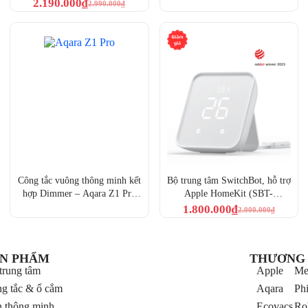
Switch S100 (MP-K04D)
Touchscreen Switch S100 US
2.190.000
₫
2.990.000
₫
(WS-K06D)
Công tắc vuông thông minh kết
Bộ trung tâm SwitchBot, hỗ trợ
hợp Dimmer – Aqara Z1 Pro
Apple HomeKit (SBT-
Smart Wall Switch
W3202100)
1.800.000
₫
2.000.000
₫
(ZNQBKG42LM,
ZNQBKG43LM,
kết nối đồng thời điều hòa, sưởi sàn và khí tươi
ZNQBKG44LM,
N PHẨM
THƯƠNG 
ZNQBKG45LM)
trung tâm
Apple
Me
 Zigbee, Apple Homekit – Aqara Thermostat W400
g tắc & ổ cắm
Aqara
Phi
at W400
 thông minh
Ecovacs
Ro