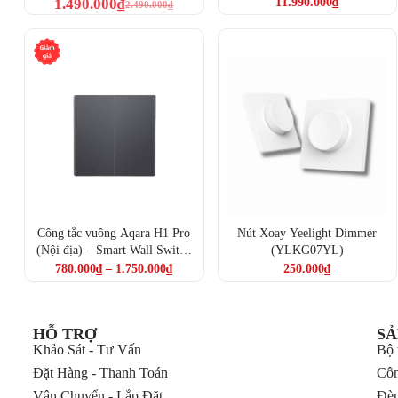
1.490.000
₫
11.990.000
₫
2.490.000
₫
Công tắc vuông Aqara H1 Pro
Nút Xoay Yeelight Dimmer
(Nội địa) – Smart Wall Switch
(YLKG07YL)
H1 Pro Black (WS-K23D)
780.000
₫
–
1.750.000
₫
250.000
₫
Công tắc điều nhiệt Aqara W400 – Hỗ trợ 
HỖ TRỢ
SẢ
Khảo Sát - Tư Vấn
Bộ 
Đặc điểm nổi bật của Công tắc điều nhiệt Aqara W400 (VRF)
Đặt Hàng - Thanh Toán
Côn
Điều khiển đồng thời ba hệ thống HVAC trên Aqara Thermost
Vận Chuyển - Lắp Đặt
Đèn