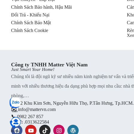
Bộ điều nhiệt Aqara Thermostat W400 cho phép người dùng quả
Chính Sách Bảo hành, Hậu Mãi
Cảm
Đổi Trả - Khiếu Nại
Kho
Điều hòa trung tâm
:
Hỗ trợ cả loại sử dụng gas và nướ
Chính Sách Bảo Mật
Cam
Hệ thống thông gió (khí tươi)
:
Đảm bảo cung cấp không
Chính Sách Cookie
Rèm
Xe
Sưởi sàn
:
Mang lại sự ấm áp và thoải mái trong mùa lạn
Tất cả được tích hợp trong một thiết bị duy nhất, giúp giảm thiể
Công ty TNHH Matter Việt Nam
Lưu ý: Bộ điều nhiệt thông minh W400 có hai phiên bản – ph
Just Smart Your Home!
tương ứng với hệ thống điều hòa trung tâm phù hợp. Khả năng 
Chúng tôi là đội ngũ kỹ sư nhiều năm kinh nghiệm tư vấn và triể
hai phiên bản. Vui lòng liên hệ bộ phận chăm sóc khách hàng Mat
minh với nhiều thương hiệu đa dạng phù hợp mọi nhu cầu: nhà thu
phòng,…
📍
B2 Khu Kim Sơn, Nguyễn Hữu Thọ, P.Tân Hưng, Tp.HCM.
✉️
info@mattervn.com
Zalo
📞
0982 267 857
MST:
.0313622584
Hotline