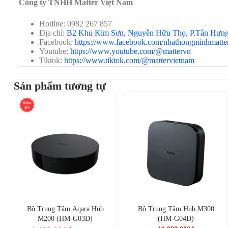
Công ty TNHH Matter Việt Nam
Thông minh AI và Tự động hóa:
Kết hợp với các cảm
thể
tự động điều chỉnh
hệ thống HVAC để duy trì môi t
Hotline: 0982 267 857
Địa chỉ:
B2 Khu Kim Sơn, Nguyễn Hữu Thọ, P.Tân Hưn
Trải nghiệm tương tác nâng cao:
Màn hình cảm ứn
Facebook:
https://www.facebook.com/nhathongminhmatte
biến nhiệt độ, độ ẩm
và
cảm biến tiệm cận
.
Cho phép
Youtube:
https://www.youtube.com/@mattervn
Tiktok:
https://www.tiktok.com/@mattervietnam
Kết nối ổn định và linh hoạt:
Hỗ trợ
cả Wi-Fi và Zigb
cố (điều khiển qua Zigbee trong mạng cục bộ).
Sản phẩm tương tự
Cung cấp
nhiều phương thức điều khiển
: App, giọng 
không dây.
Thiết kế tiêu chuẩn, dễ tích hợp:
Kích thước chuẩn 86mm
công tắc thông minh Aqara khác, phù hợp nhiều không gi
Bộ Trung Tâm Aqara Hub
Bộ Trung Tâm Hub M300
M200 (HM-G03D)
(HM-G04D)