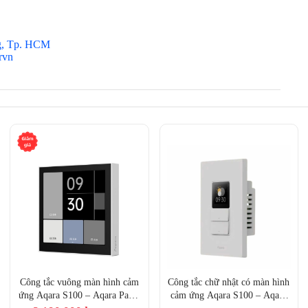
 biến Aqara khác và thuật toán AI, Aqara Thermostat W400 có
rường sống thoải mái.
g, Tp. HCM
g
4 inch toàn màn hình
với giao diện UI mới.
Tích hợp
cảm
rvn
cá nhân hóa giao diện
với các chủ đề khác nhau.
ee
, đảm bảo hoạt động ổn định ngay cả khi mạng Wi-Fi gặp sự
nói, hẹn giờ, và có thể kết hợp với phụ kiện W100 làm công tắc
 giúp dễ dàng lắp đặt, thay thế và kết hợp liền mạch với các
an nội thất.
Công tắc vuông màn hình cảm
Công tắc chữ nhật có màn hình
ứng Aqara S100 – Aqara Panel
cảm ứng Aqara S100 – Aqara