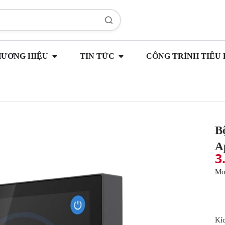
HƯƠNG HIỆU
TIN TỨC
CÔNG TRÌNH TIÊU 
B
A
3
(
Mo
Kí