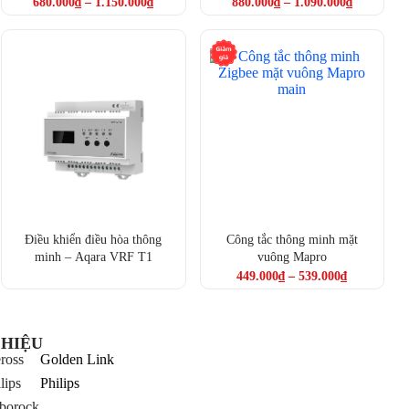
With Neutral (WS-EUK03,
Aqara Light Switch H2 US
680.000
₫
–
1.150.000
₫
880.000
₫
–
1.090.000
₫
WS-EUK04), No Neutral (WS-
(WS-K02E, WS-K03E, WS-
EUK01, WS-EUK02)
K04E)
Điều khiển điều hòa thông
Công tắc thông minh mặt
minh – Aqara VRF T1
vuông Mapro
449.000
₫
–
539.000
₫
HIỆU
ross
Golden Link
lips
Philips
borock