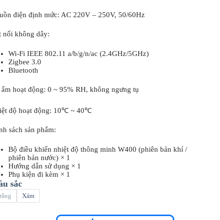
uồn điện định mức: AC 220V – 250V, 50/60Hz
 nối không dây:
Wi-Fi IEEE 802.11 a/b/g/n/ac (2.4GHz/5GHz)
Zigbee 3.0
Bluetooth
 ẩm hoạt động: 0 ~ 95% RH, không ngưng tụ
iệt độ hoạt động: 10℃ ~ 40℃
nh sách sản phẩm:
Bộ điều khiển nhiệt độ thông minh W400 (phiên bản khí /
phiên bản nước) × 1
Hướng dẫn sử dụng × 1
Phụ kiện đi kèm × 1
u sắc
rắng
Xám