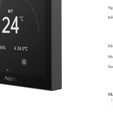
Ng
Kết
Độ
Nh
Da
Mà
T