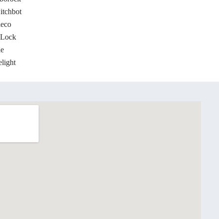
itchbot
neco
Lock
le
light