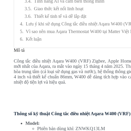
Tính năng AI và cảm biến thông minh
Giao thức kết nối linh hoạt​
Thiết kế tinh tế và dễ lắp đặt
Lưu ý khi sử dụng Công tắc điều nhiệt Aqara W400 (V
Vì sao nên mua Aqara Thermostat W400 tại Matter Việ
Kết luận
Mô tả
Công tắc điều nhiệt Aqara W400 (VRF) Zigbee, Apple Hom
mới nhất của Aqara, ra mắt vào ngày 15 tháng 4 năm 2025.
Th
hòa trung tâm (cả loại sử dụng gas và nước), hệ thống thông gió
4 inch và thiết kế chuẩn 86mm, W400 dễ dàng tích hợp vào cá
nhiệt độ tiện lợi và hiệu quả.
Thông số kỹ thuật Công tắc điều nhiệt Aqara W400 (VRF
Model:
Phiên bản dùng khí: ZNWKQ13LM