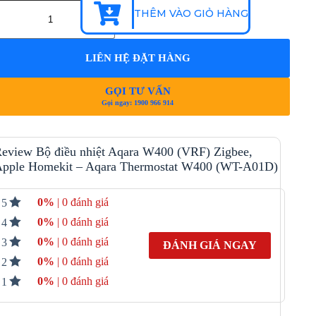
THÊM VÀO GIỎ HÀNG
LIÊN HỆ ĐẶT HÀNG
GỌI TƯ VẤN
Gọi ngay: 1900 966 914
eview Bộ điều nhiệt Aqara W400 (VRF) Zigbee,
pple Homekit – Aqara Thermostat W400 (WT-A01D)
0%
| 0 đánh giá
5
0%
| 0 đánh giá
4
0%
| 0 đánh giá
3
ĐÁNH GIÁ NGAY
0%
| 0 đánh giá
2
0%
| 0 đánh giá
1