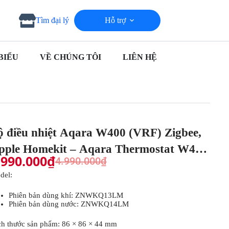
Hỗ trợ
Tìm đại lý
BIỂU
VỀ CHÚNG TÔI
LIÊN HỆ
ộ điều nhiệt Aqara W400 (VRF) Zigbee,
pple Homekit – Aqara Thermostat W400
.990.000
₫
4.990.000
₫
WT-A01D)
del:
Phiên bản dùng khí: ZNWKQ13LM
Phiên bản dùng nước: ZNWKQ14LM
ch thước sản phẩm: 86 × 86 × 44 mm