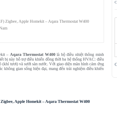
C
RF) Zigbee, Apple Homekit – Aqara Thermostat W400
t Nam
ekit –
Aqara Thermostat W400
là bộ điều nhiệt thông minh
iết bị này hỗ trợ điều khiển đồng thời ba hệ thống H
VAC
: điều
 (khí tươi) và sưởi sàn nước.
Với giao diện màn hình cảm ứng
C
c không gian sống hiện đại, mang đến trải nghiệm điều khiển
) Zigbee, Apple Homekit – Aqara Thermostat W400