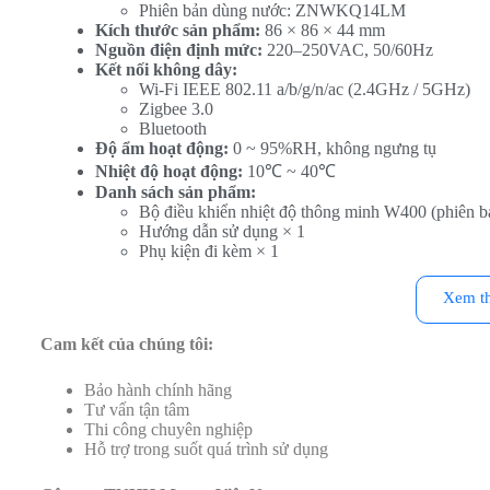
Phiên bản dùng nước: ZNWKQ14LM
Kích thước sản phẩm:
86 × 86 × 44 mm
Nguồn điện định mức:
220–250VAC, 50/60Hz
Kết nối không dây:
Wi-Fi IEEE 802.11 a/b/g/n/ac (2.4GHz / 5GHz)
Zigbee 3.0
Bluetooth
Độ ẩm hoạt động:
0 ~ 95%RH, không ngưng tụ
Nhiệt độ hoạt động:
10℃ ~ 40℃
Danh sách sản phẩm:
Bộ điều khiển nhiệt độ thông minh W400 (phiên bả
Hướng dẫn sử dụng × 1
Phụ kiện đi kèm × 1
Điểm đáng giá của Công tắc điều nhiệt Aqara W400 (VRF) Zi
Xem t
Tích hợp 3 trong 1 (Điểm cốt lõi và đột phá nhất):
Aq
Cam kết của chúng tôi:
thời
cả ba hệ thống HVAC chính:
điều hòa trung tâ
water machine),
hệ thống thông gió (khí tươi)
và
hệ th
Bảo hành chính hãng
Tư vấn tận tâm
Màn hình đa nhiệm:
Aqara Thermostat W400 vượt xa c
Thi công chuyên nghiệp
như một
bảng điều khiển cảnh (scene panel)
. Người d
Hỗ trợ trong suốt quá trình sử dụng
rèm, công tắc…) để tạo ra các ngữ cảnh sống đa dạng (n