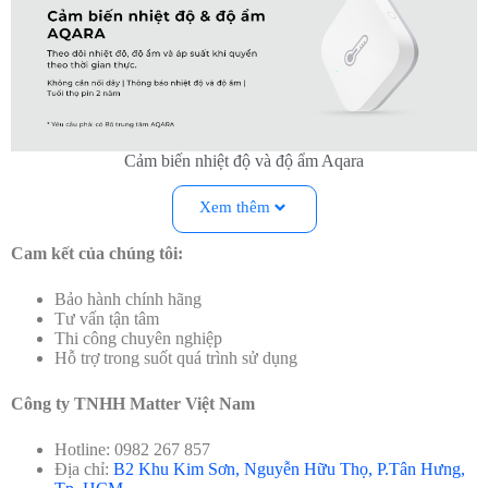
Cảm biến nhiệt độ và độ ẩm Aqara
Xem thêm
Thông số kỹ thuật Cảm biến nhiệt độ và độ ẩm Aqara
Cam kết của chúng tôi:
Model
: WSDCGQ11LM
Kích thước:
36 × 36 × 9 mm (1,42 × 1,42 × 0,35 inch)
Màu sắc:
Trắng
Bảo hành chính hãng
Nguồn đầu vào:
PIN CR2032
Tư vấn tận tâm
Kết nối không dây:
Zigbee
Thi công chuyên nghiệp
Phạm vi nhiệt độ và độ chính xác:
-20°C~+50°C, ±0,3°C
Hỗ trợ trong suốt quá trình sử dụng
(-4℉~+122℉, ±0,5°F)
Phạm vi độ ẩm và độ chính xác:
0 – 100% RH, ±3%
Công ty TNHH Matter Việt Nam
Phạm vi áp suất khí quyển và độ chính xác:
30 kPa – 110
kPa, ±0,12 kPa
Hotline: 0982 267 857
Tương thích:
Địa chỉ:
B2 Khu Kim Sơn, Nguyễn Hữu Thọ, P.Tân Hưng,
Ứng dụng Apple Home (iOS 10.3 trở lên)