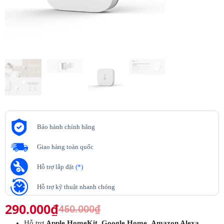
Bảo hành chính hãng
Giao hàng toàn quốc
Hỗ trợ lắp đặt
(*)
Hỗ trợ kỹ thuật nhanh chóng
290.000
₫
450.000
₫
Hỗ trợ
Apple HomeKit
,
Google Home
,
Amazon Alexa
,