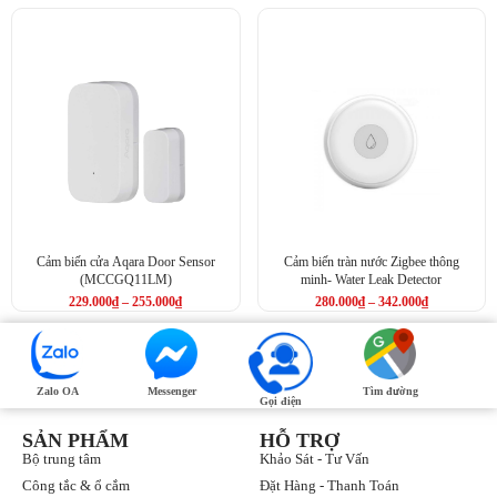
So với các sản phẩm cùng loại, tính năng
tương thích HomeKit
là
điểm cộng lớn của cảm biến Aqara. Người dùng Apple có thể yên
tâm kết nối cảm biến với các thiết bị thông minh khác như điều hòa,
quạt,…để tạo nên không gian sống thông minh. Mọi thiết bị được
đồng bộ hóa và điều khiển dễ dàng chỉ với vài thao tác đơn giản.
Cảm biến cửa Aqara Door Sensor
Cảm biến tràn nước Zigbee thông
(MCCGQ11LM)
minh- Water Leak Detector
229.000
₫
–
255.000
₫
280.000
₫
–
342.000
₫
Zalo OA
Messenger
Tìm đường
Gọi điện
Cảm biến nhiệt độ và độ ẩm Aqara điều kiển thông minh
SẢN PHẨM
HỖ TRỢ
Bộ trung tâm
Khảo Sát - Tư Vấn
Xem thêm:
Công tắc & ổ cắm
Đặt Hàng - Thanh Toán