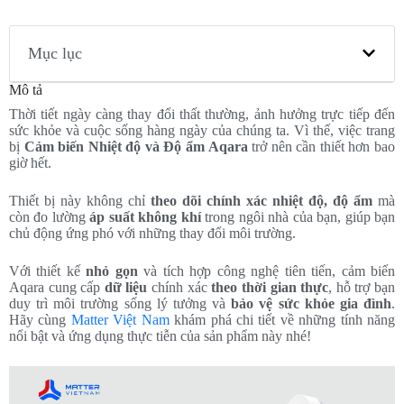
Mục lục
Mô tả
Thời tiết ngày càng thay đổi thất thường, ảnh hưởng trực tiếp đến
sức khỏe và cuộc sống hàng ngày của chúng ta. Vì thế, việc trang
bị
Cảm biến Nhiệt độ và Độ ẩm Aqara
trở nên cần thiết hơn bao
giờ hết.
Thiết bị này không chỉ
theo dõi chính xác nhiệt độ, độ ẩm
mà
còn đo lường
áp suất không khí
trong ngôi nhà của bạn, giúp bạn
chủ động ứng phó với những thay đổi môi trường.
Với thiết kế
nhỏ gọn
và tích hợp công nghệ tiên tiến, cảm biến
Aqara cung cấp
dữ liệu
chính xác
theo thời gian thực
, hỗ trợ bạn
duy trì môi trường sống lý tưởng và
bảo vệ sức khỏe gia đình
.
Hãy cùng
Matter Việt Nam
khám phá chi tiết về những tính năng
nổi bật và ứng dụng thực tiễn của sản phẩm này nhé!