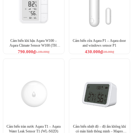
Cảm biến khí hậu Aqara W100 –
Cảm biến cửa Aqara P1 – Aqara door
Cảm biến nhiệt độ và độ ẩm Aqara dữ liệu
Aqara Climate Sensor W100 (TH-
and windows sensor P1
S04D)
790.000
₫
430.000
₫
1.190.000
₫
500.000
₫
Cảm biến tràn nước Aqara T1 – Aqara
Cảm biến nhiệt độ – độ ẩm không khí
Water Leak Sensor T1 (WL-S02D)
có màn hình thông minh – Mapro