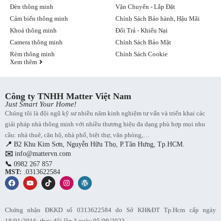
Đèn thông minh
Vận Chuyển - Lắp Đặt
Cảm Biến Nhiệt Độ Và Độ Ẩm Aqara T1
Cảm biến nhiệt độ và độ ẩm không khí – Zigbee
Cảm biến thông minh
Chính Sách Bảo hành, Hậu Mãi
Cảm biến nhiệt độ và độ ẩm Switchbot trong nhà/ngoài trời
Khoá thông minh
Đổi Trả - Khiếu Nại
Bộ điều khiển trung tâm, sóng Zigbee – Aqara Hub M2
Camera thông minh
Chính Sách Bảo Mật
(HM2-G01)
Bộ trung tâm Aqara Hub M3 sử dụng Zigbee
Rèm thông minh
Chính Sách Cookie
Xem thêm
Một số lưu ý khi sử dụng Cảm biến nhiệt độ và độ ẩm Aqara
Đây là một số lưu ý khi sử dụng cảm biến nhiệt độ và độ ẩm Aqara:
Công ty TNHH Matter Việt Nam
Just Smart Your Home!
Đặt cảm biến ở vị trí thông thoáng, tránh các vật cản che
Chúng tôi là đội ngũ kỹ sư nhiều năm kinh nghiệm tư vấn và triển khai các
chắn để đảm bảo đo chính xác nhiệt độ, độ ẩm.
giải pháp nhà thông minh với nhiều thương hiệu đa dạng phù hợp mọi nhu
Không đặt gần các thiết bị phát nhiệt như tủ lạnh, bếp điện vì
cầu: nhà thuê, căn hộ, nhà phố, biệt thự, văn phòng,…
có thể ảnh hưởng tới kết quả đo.
📍
B2 Khu Kim Sơn, Nguyễn Hữu Thọ, P.Tân Hưng, Tp.HCM.
Nên lắp đặt cảm biến ở độ cao khoảng 1,5m so với sàn để
✉️
info@mattervn.com
thu thập dữ liệu tiêu biểu của không gian xung quanh.
Không để cảm biến tiếp xúc trực tiếp với ánh nắng mặt trời vì
📞
0982 267 857
MST:
.0313622584
nhiệt độ cao có thể làm hỏng thiết bị.
Định kỳ lau chùi cảm biến bằng vải mềm để loại bỏ bụi bẩn,
đảm bảo mức độ chính xác.
Thường xuyên cập nhật phần mềm mới nhất cho cảm biến để
có trải nghiệm tốt nhất.
Chứng nhận ĐKKD số 0313622584 do Sở KH&ĐT Tp.Hcm cấp ngày
18/01/2016; thay đổi lần 3 ngày 05/09/2023.