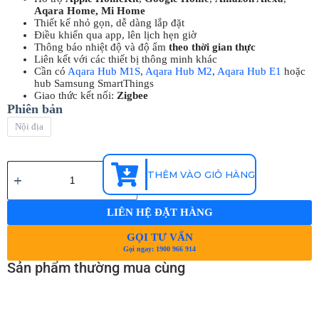
Aqara Home, Mi Home
Thiết kế nhỏ gọn, dễ dàng lắp đặt
Điều khiển qua app, lên lịch hẹn giờ
Thông báo nhiệt độ và độ ẩm
theo thời gian thực
Liên kết với các thiết bị thông minh khác
Cần có
Aqara Hub M1S
,
Aqara Hub M2
,
Aqara Hub E1
hoặc
hub Samsung SmartThings
Giao thức kết nối:
Zigbee
Phiên bản
Nội địa
THÊM VÀO GIỎ HÀNG
LIÊN HỆ ĐẶT HÀNG
GỌI TƯ VẤN
Gọi ngay: 1900 966 914
Sản phẩm thường mua cùng