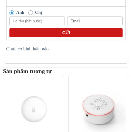
Anh
Chị
GỬI
Chưa có bình luận nào
Sản phẩm tương tự
Aqara T1 – cảm biến rung đa tính năng
Độ nhạy tùy chỉnh:
Cho phép bạn điều chỉnh mức độ nhạy (Cao,
Trung bình, Thấp) phù hợp với từng vị trí lắp đặt và mục đích sử
dụng khác nhau, giảm thiểu báo động giả không mong muốn.
Phiên bản T1 cải tiến:
Chip xử lý mới:
Tăng cường hiệu suất và độ ổn định.
Tiết kiệm pin hơn:
Sử dụng giao thức Zigbee 3.0 và chip