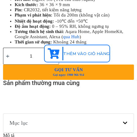
Kích thước:
36 × 36 × 9 mm
Pin:
CR2032, tiết kiệm năng lượng
Phạm vi phát hiện:
Tối đa 200m (không vật cản)
Nhiệt độ hoạt động:
-10℃ đến +50℃
Độ ẩm hoạt động:
0 – 95% RH, không ngưng tụ
Tương thích hệ sinh thái:
Aqara Home, Apple HomeKit,
Google Assistant, Alexa (
qua Hub
)
Thời gian sử dụng:
Khoảng 24 tháng
THÊM VÀO GIỎ HÀNG
GỌI TƯ VẤN
Gọi ngay: 1900 966 914
Sản phẩm thường mua cùng
Mục lục
Mô tả