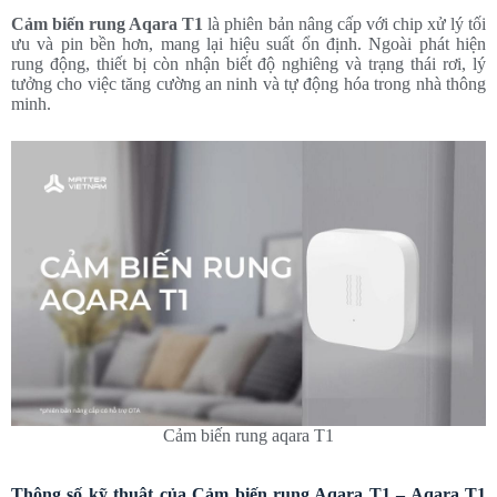
Cảm biến rung Aqara T1
là phiên bản nâng cấp với chip xử lý tối
ưu và pin bền hơn, mang lại hiệu suất ổn định. Ngoài phát hiện
rung động, thiết bị còn nhận biết độ nghiêng và trạng thái rơi, lý
tưởng cho việc tăng cường an ninh và tự động hóa trong nhà thông
minh.
Cảm biến rung aqara T1
Thông số kỹ thuật của Cảm biến rung Aqara T1 – Aqara T1