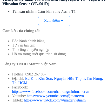
Vibration Sensor (VB-S01D)
Tên sản phẩm:
Cảm biến rung Aqara T1
Model:
VB-S01D
Giao thức kết nối:
Zigbee 3.0 (Yêu cầu Hub Aqara Zigbee
Xem thêm
3.0)
Loại pin:
CR2032
Cam kết của chúng tôi:
Kích thước:
36 × 36 × 9 mm (1.42 × 1.42 × 0.35 in.)
Phạm vi phát hiện:
200m
Bảo hành chính hãng
Nhiệt độ hoạt động:
-10° – +50°C (14°F – 122°F)
Tư vấn tận tâm
Độ ẩm hoạt động:
0 – 95% RH, không ngưng tụ
Thi công chuyên nghiệp
Tương thích hệ sinh thái:
Aqara Home, Apple HomeKit,
Hỗ trợ trong suốt quá trình sử dụng
Google Home, Alexa (thông qua hub tương thích như
Aqara
M100
, ….)
Công ty TNHH Matter Việt Nam
Đặc điểm đáng giá của Cảm biến rung Aqara T1 – Aqara T1
Vibration Sensor (VB-S01D)
Hotline: 0982 267 857
Địa chỉ:
B2 Khu Kim Sơn, Nguyễn Hữu Thọ, P.Tân Hưng,
Kết nối Zigbee 3.0
: Tốc độ phản hồi nhanh, ổn định và tiết
Tp. HCM
kiệm pin.
Facebook:
Phát hiện rung động, nghiêng và rơi
: Nhận biết đa dạng
https://www.facebook.com/nhathongminhmattervn
chuyển động vật lý để tăng độ bảo mật.
Youtube:
https://www.youtube.com/@mattervn
Ứng dụng an ninh thông minh
: Báo rung cửa, két sắt, ngăn
Tiktok:
https://www.tiktok.com/@mattervietnam
kéo khi bị cạy mở.
Thời lượng pin lên đến 2 năm
: Dùng pin CR2032, dễ thay