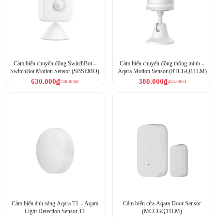
Cảm biến chuyển động SwitchBot –
Cảm biến chuyển động thông minh –
SwitchBot Motion Sensor (SBSEMO)
Aqara Motion Sensor (RTCGQ11LM)
630.000
₫
380.000
₫
700.000
₫
450.000
₫
Cảm biến rò rỉ nước Aqara điều khiển thông minh
Cảm biến ánh sáng Aqara T1 – Aqara
Cảm biến cửa Aqara Door Sensor
Light Detection Sensor T1
(MCCGQ11LM)