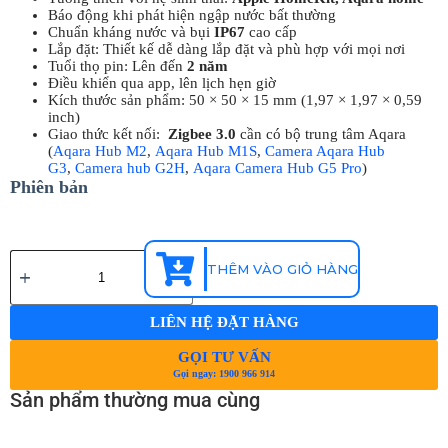
Báo động khi phát hiện ngập nước bất thường
Chuẩn kháng nước và bụi
IP67
cao cấp
Lắp đặt: Thiết kế dễ dàng lắp đặt và phù hợp với mọi nơi
Tuổi thọ pin: Lên đến
2 năm
Điều khiển qua app, lên lịch hẹn giờ
Kích thước sản phẩm: 50 × 50 × 15 mm (1,97 × 1,97 × 0,59
inch)
Giao thức kết nối:
Zigbee 3.0
cần có bộ trung tâm Aqara
(
Aqara Hub M2
,
Aqara Hub M1S
,
Camera Aqara Hub
G3
,
Camera hub G2H
,
Aqara Camera Hub G5 Pro
)
Phiên bản
THÊM VÀO GIỎ HÀNG
LIÊN HỆ ĐẶT HÀNG
GỌI TƯ VẤN
Gọi ngay: 1900 966 914
Sản phẩm thường mua cùng