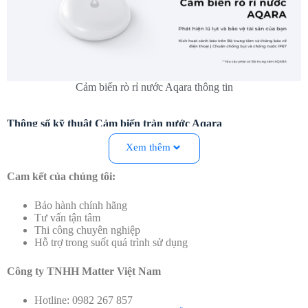
Cảm biến rò rỉ nước Aqara thông tin
Thông số kỹ thuật Cảm biến tràn nước Aqara
Model:
SJCGQ11LM
Xem thêm
Màu sắc:
Trắng
Kích thước:
50×50×15 mm (1,97×1,97×0,59 inch)
Cam kết của chúng tôi:
Nguồn đầu vào:
PIN CR2032
o
o
Nhiệt độ hoạt động:
0
C~+55
C (14℉~131℉)
Bảo hành chính hãng
Độ ẩm hoạt động:
0 – 100%RH
Tư vấn tận tâm
Bộ sản phẩm bao gồm:
Thi công chuyên nghiệp
Cảm biến tràn nước x 1
Hỗ trợ trong suốt quá trình sử dụng
Hướng dẫn sử dụng x 1
Công ty TNHH Matter Việt Nam
Đặc điểm đắc giá của Cảm biến tràn nước Aqara
Phát hiện rò rỉ nước tức thì
– Cảnh báo ngay khi có nước
Hotline: 0982 267 857