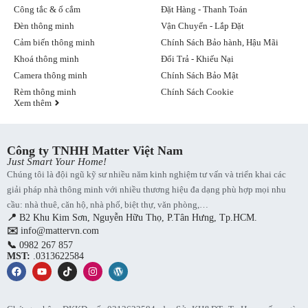
Công tắc & ổ cắm
Đặt Hàng - Thanh Toán
Đèn thông minh
Vận Chuyển - Lắp Đặt
Cảm biến thông minh
Chính Sách Bảo hành, Hậu Mãi
Cảm biến rò rỉ nước Aqara công nghệ tiên tiến
Khoá thông minh
Đổi Trả - Khiếu Nại
Camera thông minh
Chính Sách Bảo Mật
Rèm thông minh
Chính Sách Cookie
Lưu ý khi sử dụng Cảm biến tràn nước Aqara
Xem thêm
Đặt cảm biến ở vị trí thấp nhất, nơi nước có thể tích tụ khi
tràn. Tránh đặt chỗ cao vì nước sẽ không chảy tới.
Lau sạch bụi bẩn hoặc vật lạ trên cảm biến thường xuyên để
Công ty TNHH Matter Việt Nam
đảm bảo hoạt động chính xác.
Just Smart Your Home!
Kiểm tra định kỳ xem pin còn điện hay không. Nên thay pin
Chúng tôi là đội ngũ kỹ sư nhiều năm kinh nghiệm tư vấn và triển khai các
mới khi cảnh báo yếu pin để tránh bị mất kết nối.
giải pháp nhà thông minh với nhiều thương hiệu đa dạng phù hợp mọi nhu
Cập nhật firmware mới nhất cho cảm biến để có tính năng và
bảo mật tốt nhất.
cầu: nhà thuê, căn hộ, nhà phố, biệt thự, văn phòng,…
Đặt cảm biến cách xa các thiết bị điện tử khác để tránh nhiễu
📍
B2 Khu Kim Sơn, Nguyễn Hữu Thọ, P.Tân Hưng, Tp.HCM.
tín hiệu gây mất kết nối.
✉️
info@mattervn.com
Kiểm tra thử tín hiệu báo động của cảm biến định kỳ bằng
📞
0982 267 857
cách đổ nước vào chỗ đặt cảm biến.
MST:
.0313622584
Tuân thủ những lưu ý trên để đảm bảo Cảm biến tràn nước Aqara
hoạt động tốt nhất, bảo vệ ngôi nhà khỏi những sự cố đáng tiếc.