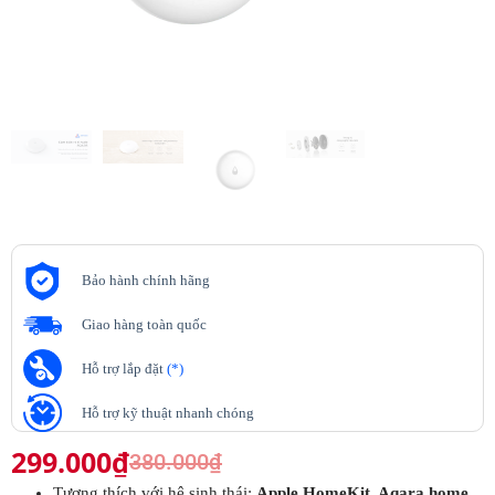
Bảo hành chính hãng
Giao hàng toàn quốc
Hỗ trợ lắp đặt
(*)
Hỗ trợ kỹ thuật nhanh chóng
299.000
₫
380.000
₫
Tương thích với hệ sinh thái:
Apple HomeKit, Aqara home