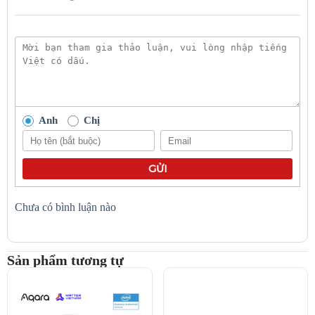
Thiết bị hoạt động dựa trên cơ chế cảm biến cực nhạy, có thể phát
hiện rò rỉ ngay khi có dòng nước nhỏ xuất hiện. Lập tức, cảm biến
sẽ kích hoạt âm báo và gửi thông báo cảnh báo đến điện thoại để
người dùng xử lý kịp thời. Nhờ đó, nguồn nước được bảo vệ và sử
dụng tiết kiệm hiệu quả.
Anh
Chị
GỬI
Chưa có bình luận nào
Cảm biến rò rỉ nước Aqara cảnh báo
Sản phẩm tương tự