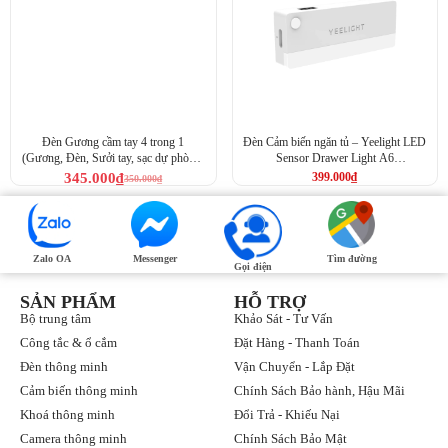
thanh cảm ứng Yeelight Sensor Cabinet Light
và khám phá
những lợi ích mà nó đem lại cho cuộc sống của bạn!
Đèn Gương cầm tay 4 trong 1
Đèn Cảm biến ngăn tủ – Yeelight LED
(Gương, Đèn, Sưởi tay, sạc dự phòng)
Sensor Drawer Light A6
– Yeelight Handheld Mirror 4-in-1
(YLCTD001)
345.000
₫
399.000
₫
350.000
₫
Zalo OA
Messenger
Tìm đường
Gọi điện
SẢN PHẨM
HỖ TRỢ
Bộ trung tâm
Khảo Sát - Tư Vấn
Công tắc & ổ cắm
Đặt Hàng - Thanh Toán
Đèn thông minh
Vận Chuyển - Lắp Đặt
Cảm biến thông minh
Chính Sách Bảo hành, Hậu Mãi
Khoá thông minh
Đổi Trả - Khiếu Nại
Camera thông minh
Chính Sách Bảo Mật