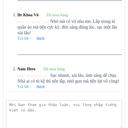
thao tác cần thiết như lấy đồ từ tủ hay kiểm tra nội dung bên trong,
nhưng không quá dài để gây lãng phí năng lượng. Sau khoảng thời
gian này, nếu không có chuyển động mới, đèn sẽ tự động tắt.
Dr Khoa Võ
Đã mua hàng
Nhỏ mà có võ nha mn. Lắp trong tủ
Được xếp hạng
5
5 sao
Góc chiếu sáng rộng 120°
quần áo mà tiện cực kỳ, đèn sáng đúng lúc, sạc một lần
xài lâu!
Đèn LED thanh cảm ứng Yeelight Sensor Cabinet Light
được
Trả lời
•
thích
thiết kế với
góc chiếu sáng rộng lên đến 120°
. Đây là một góc
chiếu sáng lý tưởng, đảm bảo ánh sáng được phân bố đều và rộng
khắp không gian.
Với góc chiếu sáng rộng này, một thanh đèn duy nhất có thể cung
cấp đủ ánh sáng cho toàn bộ không gian trong tủ bếp hoặc khu vực
Nam Hero
Đã mua hàng
lắp đặt. Bạn không cần phải lắp đặt nhiều đèn để đảm bảo độ sáng
Sạc nhanh, xài lâu, ánh sáng dễ chịu.
Được xếp hạng
5
5 sao
đồng đều, giúp tiết kiệm chi phí và không gian.
Nhà ai có tủ kệ thì nên lắp, nhỏ gọn mà tiện lợi vô cùng!
Trả lời
•
thích
Công suất tiết kiệm điện
Mặc dù có khả năng chiếu sáng mạnh mẽ, sản phẩm lại có công
suất tiêu thụ điện cực kỳ thấp, chỉ 1.2W. Với công suất thấp như
vậy, Giúp có thể
hoạt động thời gian dài mà không gây tốn kém
về điện năng.
Khi cần sạc, bạn có thể dễ dàng thực hiện thông qua cổng USB-C