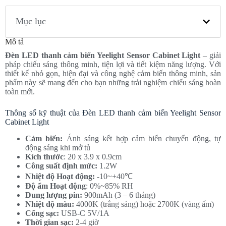
Mục lục
Mô tả
Đèn LED thanh cảm biến Yeelight Sensor Cabinet Light
– giải
pháp chiếu sáng thông minh, tiện lợi và tiết kiệm năng lượng. Với
thiết kế nhỏ gọn, hiện đại và công nghệ cảm biến thông minh, sản
phẩm này sẽ mang đến cho bạn những trải nghiệm chiếu sáng hoàn
toàn mới.
Thông số kỹ thuật của Đèn LED thanh cảm biến Yeelight Sensor
Cabinet Light
Cảm biến:
Ánh sáng kết hợp cảm biến chuyển động, tự
động sáng khi mở tủ
Kích thước
: 20 x 3.9 x 0.9cm
Công suất định mức:
1.2W
Nhiệt độ Hoạt động:
-10~+40℃
Độ ẩm Hoạt động
: 0%~85% RH
Dung lượng pin:
900mAh (3 – 6 tháng)
Nhiệt độ màu:
4000K (trắng sáng) hoặc 2700K (vàng ấm)
Cổng sạc:
USB-C 5V/1A
Thời gian sạc:
2-4 giờ