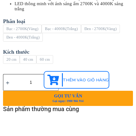
LED thông minh với ánh sáng ấm 2700K và 4000K sáng
trắng
Phân loại
Bạc - 2700K(Vàng)
Bạc - 4000K(Trắng)
Đen - 2700K(Vàng)
Đen - 4000K(Trắng)
Kích thước
20 cm
40 cm
60 cm
THÊM VÀO GIỎ HÀNG
GỌI TƯ VẤN
Gọi ngay: 1900 966 914
Sản phẩm thường mua cùng