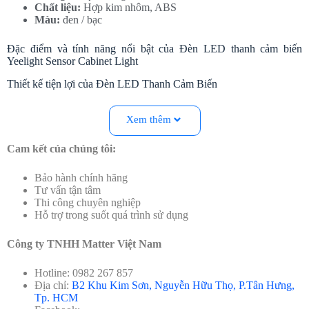
Chất liệu:
Hợp kim nhôm, ABS
Màu:
đen / bạc
Đặc điểm và tính năng nổi bật của Đèn LED thanh cảm biến
Yeelight Sensor Cabinet Light
Thiết kế tiện lợi của Đèn LED Thanh Cảm Biến
Kích thước nhỏ gọn, dễ dàng lắp đặt
Với độ dài chỉ 20cm và độ dày 0.9cm
, Đèn LED
Xem thêm
thanh cảm ứng Yeelight Sensor Cabinet Light có thể dễ
dàng được lắp đặt trong các không gian hẹp như tủ
Cam kết của chúng tôi:
bếp, tủ quần áo hay kệ sách.
Tận dụng tối đa không
gian
mà không làm ảnh hưởng đến tổng thể thiết kế
Bảo hành chính hãng
của nội thất.
Tư vấn tận tâm
Việc lắp đặt đèn cũng vô cùng đơn giản.
Sử dụng
Thi công chuyên nghiệp
băng keo hai mặt đi kèm hoặc vít
để cố định đèn vào
Hỗ trợ trong suốt quá trình sử dụng
vị trí mong muốn.
Thiết kế không dây, tăng tính linh hoạt
Với thiết kế không dây, sản phẩm
sử dụng pin sạc
Công ty TNHH Matter Việt Nam
được với dung lượng 900mAh
, cho phép bạn tự do
đặt đèn ở bất kỳ vị trí nào mà không cần lo lắng về
Hotline: 0982 267 857
nguồn điện.
Địa chỉ:
B2 Khu Kim Sơn, Nguyễn Hữu Thọ, P.Tân Hưng,
Dễ dàng thay đổi vị trí đèn khi cần thiết mà không phải
Tp. HCM
lo lắng về việc đi dây điện lại.