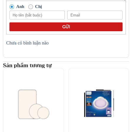
đi kèm. Việc sử dụng chuẩn USB-C phổ biến giúp bạn có thể sạc
Anh
Chị
đèn bằng nhiều loại sạc khác nhau, tăng tính tiện lợi trong sử dụng.
Lưu ý khi sử dụng Đèn LED Thanh Cảm Ứng Yeelight Sensor
GỬI
Cabinet Light
Vị trí lắp đặt:
Nên lắp đặt đèn ở những nơi khô ráo, tránh tiếp xúc
Chưa có bình luận nào
trực tiếp với nước.
Lắp đặt ở vị trí dễ quan sát, đảm bảo cảm biến hoạt
động tốt nhất.
Tránh lắp đặt đèn ở những nơi có nhiệt độ quá cao
Sản phẩm tương tự
hoặc quá thấp.
Sạc pin:
Sử dụng cáp sạc đi kèm để sạc pin cho đèn.
Không nên sạc quá lâu hoặc sạc pin bằng các loại cáp
sạc không tương thích.
Tại sao nên chọn Đèn LED Thanh Cảm Ứng Yeelight Sensor
Cabinet Light tại Matter Việt Nam
Khi quyết định mua
Đèn LED thanh cảm ứng Yeelight Sensor
Cabinet Light
, việc lựa chọn địa chỉ cung cấp uy tín là rất quan
trọng. Matter Việt Nam không chỉ nổi tiếng với các sản phẩm chất