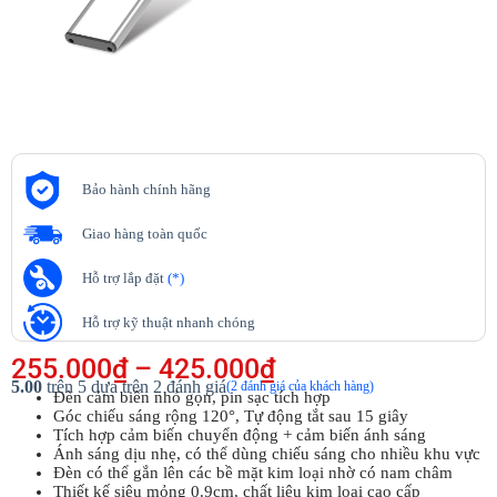
Bảo hành chính hãng
Giao hàng toàn quốc
Hỗ trợ lắp đặt
(*)
Hỗ trợ kỹ thuật nhanh chóng
255.000
₫
–
425.000
₫
5.00
trên 5 dựa trên
2
đánh giá
(
2
đánh giá của khách hàng)
Đèn cảm biến nhỏ gọn, pin sạc tích hợp
Góc chiếu sáng rộng 120°, Tự động tắt sau 15 giây
Tích hợp cảm biến chuyển động + cảm biến ánh sáng
Ánh sáng dịu nhẹ, có thể dùng chiếu sáng cho nhiều khu vực
Đèn có thể gắn lên các bề mặt kim loại nhờ có nam châm
Thiết kế siêu mỏng 0.9cm, chất liệu kim loại cao cấp