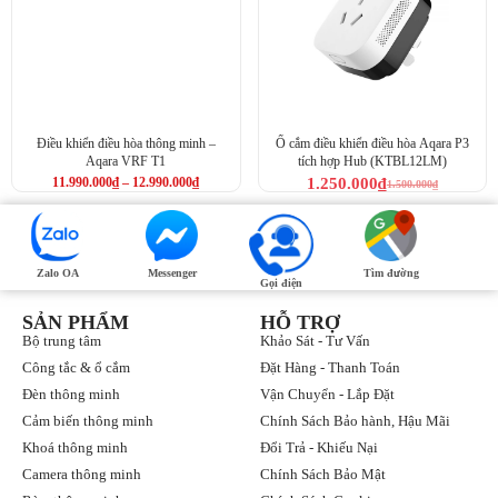
Điều khiển điều hòa thông minh –
Ổ cắm điều khiển điều hòa Aqara P3
Aqara VRF T1
tích hợp Hub (KTBL12LM)
11.990.000
₫
–
12.990.000
₫
1.250.000
₫
1.500.000
₫
Zalo OA
Messenger
Tìm đường
Gọi điện
SẢN PHẨM
HỖ TRỢ
Bộ trung tâm
Khảo Sát - Tư Vấn
Công tắc & ổ cắm
Đặt Hàng - Thanh Toán
Đèn thông minh
Vận Chuyển - Lắp Đặt
Cảm biến thông minh
Chính Sách Bảo hành, Hậu Mãi
Khoá thông minh
Đổi Trả - Khiếu Nại
Camera thông minh
Chính Sách Bảo Mật