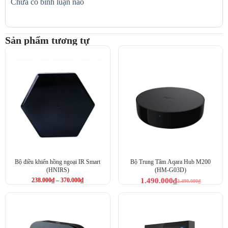
Chưa có bình luận nào
Sản phẩm tương tự
Bộ điều khiển hồng ngoại IR Smart
Bộ Trung Tâm Aqara Hub M200
(HNIRS)
(HM-G03D)
238.000
₫
–
370.000
₫
1.490.000
₫
2.490.000
₫