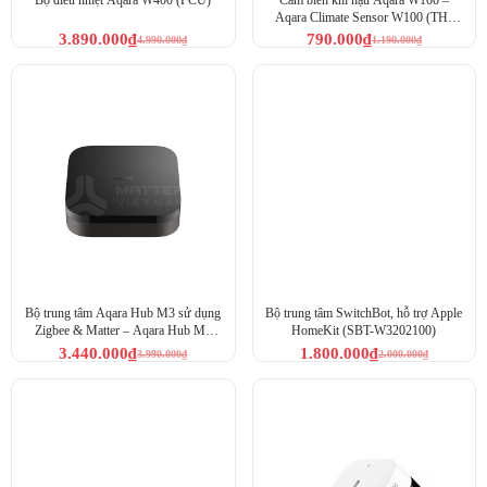
Aqara Climate Sensor W100 (TH-
S04D)
3.890.000
₫
790.000
₫
4.990.000
₫
1.190.000
₫
Bộ trung tâm Aqara Hub M3 sử dụng
Bộ trung tâm SwitchBot, hỗ trợ Apple
Zigbee & Matter – Aqara Hub M3
HomeKit (SBT-W3202100)
(HM-G01D)
3.440.000
₫
1.800.000
₫
3.990.000
₫
2.000.000
₫