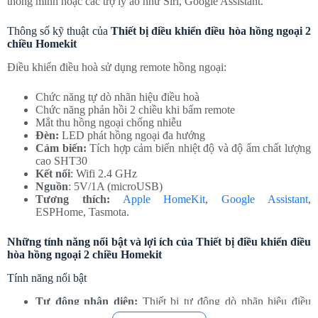
thông minh hoặc các trợ lý ảo như Siri, Google Assistant.
Thông số kỹ thuật của
Thiết bị điều khiển điều hòa hồng ngoại 2
chiều Homekit
Điều khiển điều hoà sử dụng remote hồng ngoại:
Chức năng tự dò nhãn hiệu điều hoà
Chức năng phản hồi 2 chiều khi bấm remote
Mắt thu hồng ngoại chống nhiễu
Đèn:
LED phát hồng ngoại đa hướng
Cảm biến:
Tích hợp cảm biến nhiệt độ và độ ẩm chất lượng
cao SHT30
Kết nối
: Wifi 2.4 GHz
Nguồn
: 5V/1A (microUSB)
Tương thích:
Apple HomeKit
,
Google Assistant
,
ESPHome, Tasmota.
Những tính năng nổi bật và lợi ích của
Thiết bị điều khiển điều
hòa hồng ngoại 2 chiều Homekit
Tính năng nổi bật
Tự động nhận diện:
Thiết bị tự động dò nhãn hiệu điều
hòa, giúp bạn tiết kiệm thời gian cài đặt.