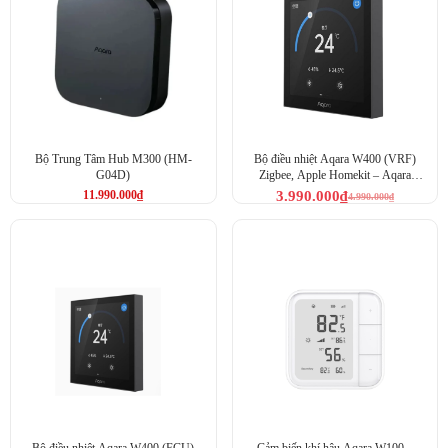
Bộ Trung Tâm Hub M300 (HM-
Bộ điều nhiệt Aqara W400 (VRF)
G04D)
Zigbee, Apple Homekit – Aqara
Thermostat W400 (WT-A01D)
11.990.000
₫
3.990.000
₫
4.990.000
₫
Bộ điều nhiệt Aqara W400 (FCU)
Cảm biến khí hậu Aqara W100 –