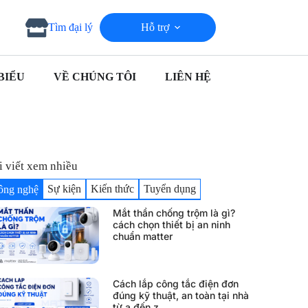
Hỗ trợ
Tìm đại lý
BIỂU
VỀ CHÚNG TÔI
LIÊN HỆ
i viết xem nhiều
Sự kiện
Kiến thức
Tuyển dụng
ông nghệ
Mắt thần chống trộm là gì?
cách chọn thiết bị an ninh
chuẩn matter
Cách lắp công tắc điện đơn
đúng kỹ thuật, an toàn tại nhà
từ a đến z