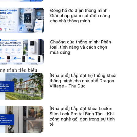
Đồng hồ đo điện thông minh:
Giải pháp giám sát điện năng
cho nhà thông minh
Chuông cửa thông minh: Phân
loại, tính năng và cách chọn
mua đúng
ng trình tiêu biểu
[Nhà phố] Lắp đặt hệ thống khóa
thông minh cho nhà phố Dragon
Village – Thủ Đức
[Nhà phố] Lắp đặt khóa Lockin
Slim Lock Pro tại Bình Tân – Khi
công nghệ gói gọn trong sự tinh
tế