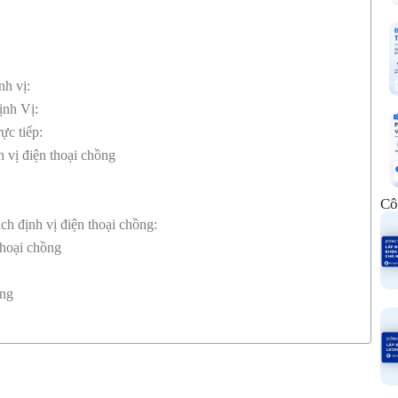
nh vị:
ịnh Vị:
ực tiếp:
h vị điện thoại chồng
Cô
h định vị điện thoại chồng:
thoại chồng
ồng