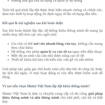
Hướng dẫn gia chủ sử dụng và quản lý hệ thống
Toàn bộ quá trình lắp đặt được thực hiện nhanh chóng và chính xác,
đảm bảo thiết bị hoạt động ổn định ngay từ lần sử dụng đầu tiên.
Kết quả & trải nghiệm sau khi hoàn thiện
Sau khi hoàn thành lắp đặt, hệ thống khóa thông minh đã mang lại
nhiều thay đổi tích cực cho ngôi nhà:
Gia chủ có thể
mở cửa nhanh bằng vân tay
, không cần mang
theo chìa khóa
Hệ thống cho phép
quản lý ra vào từ xa
ngay trên điện thoại
Mức độ an ninh của căn nhà được nâng cao rõ rệt
Thiết kế khóa hài hòa với kiến trúc cửa gỗ và cửa nhôm
Giải pháp này giúp gia chủ hoàn toàn yên tâm khi đi công tác hoặc
du lịch dài ngày, vì mọi hoạt động ra vào đều được kiểm soát dễ
dàng.
Vì sao nên chọn Matter Việt Nam lắp đặt khóa thông minh?
Matter Việt Nam là đơn vị chuyên cung cấp và thi công
giải pháp
khóa thông minh và nhà thông minh
cho nhà phố, căn hộ và biệt
thự.