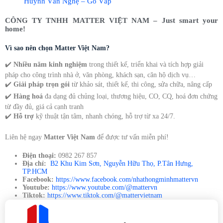
Huỳnh Văn Nghệ – Gò Vấp
CÔNG TY TNHH MATTER VIỆT NAM – Just smart your
home!
Vì sao nên chọn Matter Việt Nam?
✔️
Nhiều năm kinh nghiệm
trong thiết kế, triển khai và tích hợp giải
pháp cho công trình nhà ở, văn phòng, khách sạn, căn hộ dịch vụ…
✔️
Giải pháp trọn gói
từ khảo sát, thiết kế, thi công, sửa chữa, nâng cấp
✔️
Hàng hoá
đa dạng đủ chủng loại, thương hiệu, CO, CQ, hoá đơn chứng
từ đầy đủ, giá cả cạnh tranh
✔️
Hỗ trợ
kỹ thuật tận tâm, nhanh chóng, hỗ trợ từ xa 24/7.
Liên hệ ngay
Matter Việt Nam
để được tư vấn miễn phí!
Điện thoại:
0982 267 857
Địa chỉ:
B2 Khu Kim Sơn, Nguyễn Hữu Thọ, P.Tân Hưng,
TP.HCM
Facebook:
https://www.facebook.com/nhathongminhmattervn
Youtube:
https://www.youtube.com/@mattervn
Tiktok:
https://www.tiktok.com/@mattervietnam