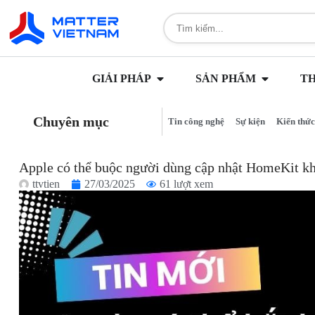
GIẢI PHÁP
SẢN PHẨM
T
Chuyên mục
Tin công nghệ
Sự kiện
Kiến thức
Apple có thể buộc người dùng cập nhật HomeKit kh
ttvtien
27/03/2025
61 lượt xem