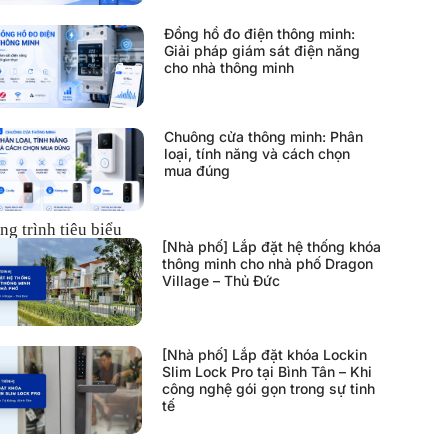
Đồng hồ đo điện thông minh:
Giải pháp giám sát điện năng
cho nhà thông minh
Chuông cửa thông minh: Phân
loại, tính năng và cách chọn
mua đúng
ng trình tiêu biểu
[Nhà phố] Lắp đặt hệ thống khóa
thông minh cho nhà phố Dragon
Village – Thủ Đức
[Nhà phố] Lắp đặt khóa Lockin
Slim Lock Pro tại Bình Tân – Khi
công nghệ gói gọn trong sự tinh
tế