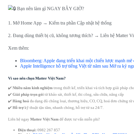
Bạn nên làm gì NGAY BÂY GIỜ?
1. Mở Home App → Kiểm tra phần Cập nhật hệ thống
2. Đang dùng thiết bị cũ, không tương thích? → Liên hệ Matter 
Xem thêm:
Bloomberg: Apple đang triển khai một chiến lược mạnh mẽ 
Apple Intelligence hỗ trợ tiếng Việt từ năm sau Mở ra kỷ n
Vì sao nên chọn Matter Việt Nam?
✔️
Nhiều năm kinh nghiệm
trong thiết kế, triển khai và tích hợp giải pháp 
✔️
Giải pháp trọn gói
từ khảo sát, thiết kế, thi công, sửa chữa, nâng cấp
✔️
Hàng hoá
đa dạng đủ chủng loại, thương hiệu, CO, CQ, hoá đơn chứng từ đ
✔️
Hỗ trợ
kỹ thuật tận tâm, nhanh chóng, hỗ trợ từ xa 24/7.
Liên hệ ngay
Matter Việt Nam
để được tư vấn miễn phí!
Điện thoại:
0982 267 857