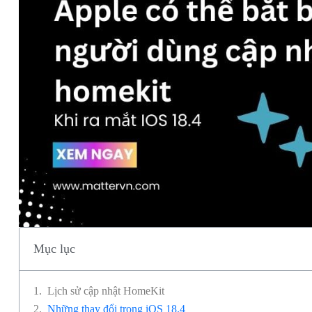
Mục lục
Lịch sử cập nhật HomeKit
Những thay đổi trong iOS 18.4