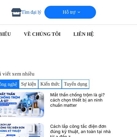
Hỗ trợ
Tìm đại lý
BIỂU
VỀ CHÚNG TÔI
LIÊN HỆ
i viết xem nhiều
Sự kiện
Kiến thức
Tuyển dụng
ông nghệ
Mắt thần chống trộm là gì?
cách chọn thiết bị an ninh
chuẩn matter
Cách lắp công tắc điện đơn
đúng kỹ thuật, an toàn tại nhà
từ a đến z