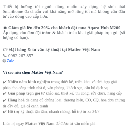
Thiết bị hướng tới người dùng muốn xây dựng hệ sinh thái
Smarthome đa chuẩn với khả năng mở rộng tốt mà không cần đầu
tư vào dòng cao cấp hơn.
🔥 Giảm giá lên đến 20% cho khách đặt mua Aqara Hub M200
Áp dụng cho đơn đặt trước & khách triển khai giải pháp trọn gói (số
lượng có hạn).
👉
Đặt hàng & tư vấn kỹ thuật tại Matter Việt Nam
📞 0982 267 857
🌐
Zalo
Vì sao nên chọn Matter Việt Nam?
✔️
Nhiều năm kinh nghiệm
trong thiết kế, triển khai và tích hợp giải
pháp cho công trình nhà ở, văn phòng, khách sạn, căn hộ dịch vụ…
✔️
Giải pháp trọn gói
từ khảo sát, thiết kế, thi công, sửa chữa, nâng cấp
✔️
Hàng hoá
đa dạng đủ chủng loại, thương hiệu, CO, CQ, hoá đơn chứng
từ đầy đủ, giá cả cạnh tranh
✔️
Hỗ trợ
kỹ thuật tận tâm, nhanh chóng, hỗ trợ từ xa 24/7.
Liên hệ ngay
Matter Việt Nam
để được tư vấn miễn phí!