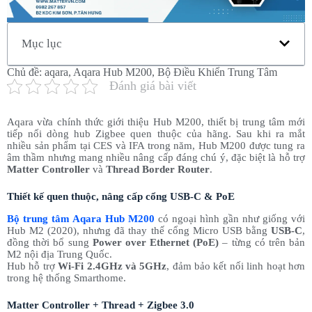
Mục lục
Chủ đề:
aqara
,
Aqara Hub M200
,
Bộ Điều Khiển Trung Tâm
Đánh giá bài viết
Aqara vừa chính thức giới thiệu Hub M200, thiết bị trung tâm mới
tiếp nối dòng hub Zigbee quen thuộc của hãng. Sau khi ra mắt
nhiều sản phẩm tại CES và IFA trong năm, Hub M200 được tung ra
âm thầm nhưng mang nhiều nâng cấp đáng chú ý, đặc biệt là hỗ trợ
Matter Controller
và
Thread Border Router
.
Thiết kế quen thuộc, nâng cấp cổng USB-C & PoE
Bộ trung tâm Aqara Hub M200
có ngoại hình gần như giống với
Hub M2 (2020), nhưng đã thay thế cổng Micro USB bằng
USB-C
,
đồng thời bổ sung
Power over Ethernet (PoE)
– từng có trên bản
M2 nội địa Trung Quốc.
Hub hỗ trợ
Wi-Fi 2.4GHz và 5GHz
, đảm bảo kết nối linh hoạt hơn
trong hệ thống Smarthome.
Matter Controller + Thread + Zigbee 3.0