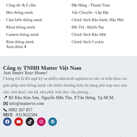
Công tắc & ổ cắm
Đặt Hàng - Thanh Toán
Đèn thông minh
Vận Chuyển - Lắp Đặt
Cảm biến thông minh
Chính Sách Bảo hành, Hậu Mãi
Khoá thông minh
Đổi Trả - Khiếu Nại
Camera thông minh
Chính Sách Bảo Mật
Rèm thông minh
Chính Sách Cookie
Xem thêm
Công ty TNHH Matter Việt Nam
Just Smart Your Home!
Chúng tôi là đội ngũ kỹ sư nhiều năm kinh nghiệm tư vấn và triển khai các
giải pháp nhà thông minh với nhiều thương hiệu đa dạng phù hợp mọi nhu
cầu: nhà thuê, căn hộ, nhà phố, biệt thự, văn phòng,…
📍
B2 Khu Kim Sơn, Nguyễn Hữu Thọ, P.Tân Hưng, Tp.HCM.
✉️
info@mattervn.com
📞
0982 267 857
MST:
.0313622584