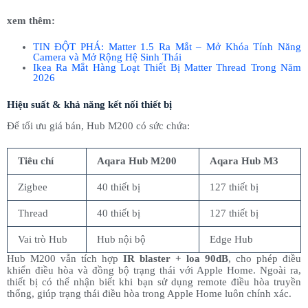
xem thêm:
TIN ĐỘT PHÁ: Matter 1.5 Ra Mắt – Mở Khóa Tính Năng
Camera và Mở Rộng Hệ Sinh Thái
Ikea Ra Mắt Hàng Loạt Thiết Bị Matter Thread Trong Năm
2026
Hiệu suất & khả năng kết nối thiết bị
Để tối ưu giá bán, Hub M200 có sức chứa:
Tiêu chí
Aqara Hub M200
Aqara Hub M3
Zigbee
40 thiết bị
127 thiết bị
Thread
40 thiết bị
127 thiết bị
Vai trò Hub
Hub nội bộ
Edge Hub
Hub M200 vẫn tích hợp
IR blaster + loa 90dB
, cho phép điều
khiển điều hòa và đồng bộ trạng thái với Apple Home. Ngoài ra,
thiết bị có thể nhận biết khi bạn sử dụng remote điều hòa truyền
thống, giúp trạng thái điều hòa trong Apple Home luôn chính xác.