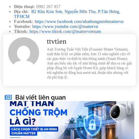
Điện thoại:
0982 267 857
Địa chỉ:
B2 Khu Kim Sơn, Nguyễn Hữu Thọ, P.Tân Hưng,
TP.HCM
Facebook:
https://www.facebook.com/nhathongminhmattervn
Youtube:
https://www.youtube.com/@mattervn
Tiktok:
https://www.tiktok.com/@mattervietnam
ttvtien
Anh Trương Tuấn Việt Tiến (Founder Matter Vietnam),
xuất thân là kỹ sư phần mềm, hơn 15 năm nghiên cứu về
các giao thức và thiết bị nhà thông minh (Smart Home).
Anh am hiểu sâu sắc về nhà thông minh để đưa ra các giải
pháp đồng bộ với Apple Home Kit, giúp khách hàng có
trải nghiệm tự động hoá mượt mà, thuận tiện nhưng với
chi phí hợp lý.
Bài viết liên quan