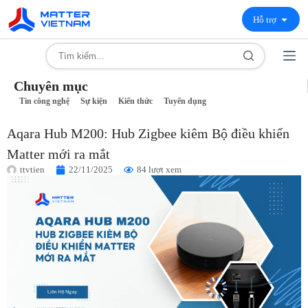
Hỗ trợ
Chuyên mục
Tin công nghệ
Sự kiện
Kiến thức
Tuyển dụng
Aqara Hub M200: Hub Zigbee kiêm Bộ điều khiển
Matter mới ra mắt
ttvtien
22/11/2025
84 lượt xem