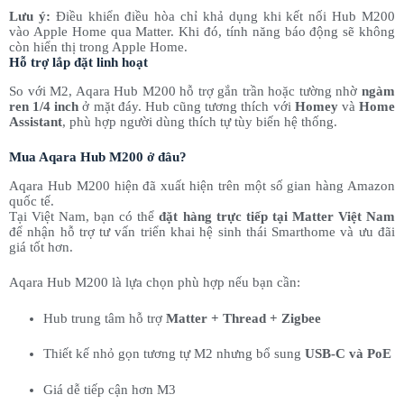
Lưu ý:
Điều khiển điều hòa chỉ khả dụng khi kết nối Hub M200
vào Apple Home qua Matter. Khi đó, tính năng báo động sẽ không
còn hiển thị trong Apple Home.
Hỗ trợ lắp đặt linh hoạt
So với M2, Aqara Hub M200 hỗ trợ gắn trần hoặc tường nhờ
ngàm
ren 1/4 inch
ở mặt đáy. Hub cũng tương thích với
Homey
và
Home
Assistant
, phù hợp người dùng thích tự tùy biến hệ thống.
Mua Aqara Hub M200 ở đâu?
Aqara Hub M200 hiện đã xuất hiện trên một số gian hàng Amazon
quốc tế.
Tại Việt Nam, bạn có thể
đặt hàng trực tiếp tại Matter Việt Nam
để nhận hỗ trợ tư vấn triển khai hệ sinh thái Smarthome và ưu đãi
giá tốt hơn.
Aqara Hub M200 là lựa chọn phù hợp nếu bạn cần:
Hub trung tâm hỗ trợ
Matter + Thread + Zigbee
Thiết kế nhỏ gọn tương tự M2 nhưng bổ sung
USB-C và PoE
Giá dễ tiếp cận hơn M3