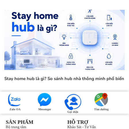
Stay home hub là gì? So sánh hub nhà thông minh phổ biến
Zalo OA
Messenger
Tìm đường
Gọi điện
SẢN PHẨM
HỖ TRỢ
Bộ trung tâm
Khảo Sát - Tư Vấn