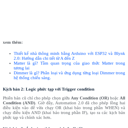
xem thêm:
Thiết kế nhà thông minh bằng Arduino với ESP32 và Blynk
2.0: Hướng dẫn chi tiết từ A đến Z
Matter là gì? Tầm quan trọng của giao thức Matter trong
tương lai
Dimmer là gì? Phân loại và ứng dụng từng loại Dimmer trong
hệ thống chiếu sáng.
Kịch bản 2: Logic phức tạp với Trigger condition
Phiên bản cũ chỉ cho phép chọn giữa
Any Condition (OR)
hoặc
All
Condition (AND)
. Giờ đây, Automation 2.0 đã cho phép lồng hai
điều kiện vào để vừa chạy OR (khai báo trong phần WHEN) và
chạy điều kiện AND (khai báo trong phần IF), tạo ra các kịch bản
phức tạp và chính xác hơn.