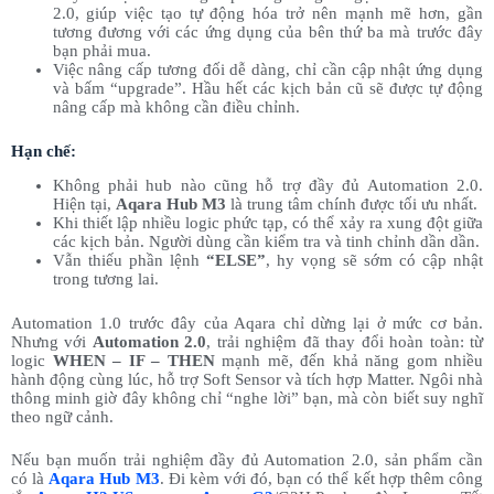
2.0, giúp việc tạo tự động hóa trở nên mạnh mẽ hơn, gần
tương đương với các ứng dụng của bên thứ ba mà trước đây
bạn phải mua.
Việc nâng cấp tương đối dễ dàng, chỉ cần cập nhật ứng dụng
và bấm “upgrade”. Hầu hết các kịch bản cũ sẽ được tự động
nâng cấp mà không cần điều chỉnh.
Hạn chế:
Không phải hub nào cũng hỗ trợ đầy đủ Automation 2.0.
Hiện tại,
Aqara Hub M3
là trung tâm chính được tối ưu nhất.
Khi thiết lập nhiều logic phức tạp, có thể xảy ra xung đột giữa
các kịch bản. Người dùng cần kiểm tra và tinh chỉnh dần dần.
Vẫn thiếu phần lệnh
“ELSE”
, hy vọng sẽ sớm có cập nhật
trong tương lai.
Automation 1.0 trước đây của Aqara chỉ dừng lại ở mức cơ bản.
Nhưng với
Automation 2.0
, trải nghiệm đã thay đổi hoàn toàn: từ
logic
WHEN – IF – THEN
mạnh mẽ, đến khả năng gom nhiều
hành động cùng lúc, hỗ trợ Soft Sensor và tích hợp Matter. Ngôi nhà
thông minh giờ đây không chỉ “nghe lời” bạn, mà còn biết suy nghĩ
theo ngữ cảnh.
Nếu bạn muốn trải nghiệm đầy đủ Automation 2.0, sản phẩm cần
có là
Aqara Hub M3
. Đi kèm với đó, bạn có thể kết hợp thêm công