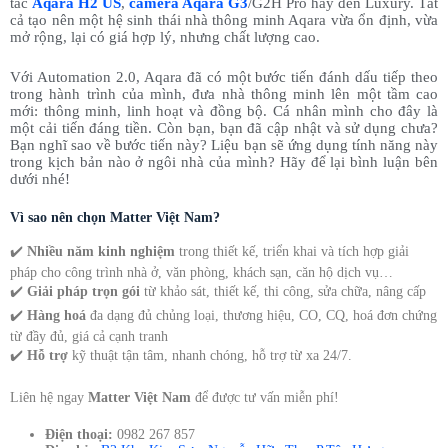
tắc
Aqara H2 US
,
camera Aqara G3
/G2H Pro hay đèn Luxury. Tất
cả tạo nên một hệ sinh thái nhà thông minh Aqara vừa ổn định, vừa
mở rộng, lại có giá hợp lý, nhưng chất lượng cao.
Với Automation 2.0, Aqara đã có một bước tiến đánh dấu tiếp theo
trong hành trình của mình, đưa nhà thông minh lên một tầm cao
mới: thông minh, linh hoạt và đồng bộ. Cá nhân mình cho đây là
một cải tiến đáng tiền. Còn bạn, bạn đã cập nhật và sử dụng chưa?
Bạn nghĩ sao về bước tiến này? Liệu bạn sẽ ứng dụng tính năng này
trong kịch bản nào ở ngôi nhà của mình? Hãy để lại bình luận bên
dưới nhé!
Vì sao nên chọn Matter Việt Nam?
✔️
Nhiều năm kinh nghiệm
trong thiết kế, triển khai và tích hợp giải
pháp cho công trình nhà ở, văn phòng, khách sạn, căn hộ dịch vụ…
✔️
Giải pháp trọn gói
từ khảo sát, thiết kế, thi công, sửa chữa, nâng cấp
✔️
Hàng hoá
đa dạng đủ chủng loại, thương hiệu, CO, CQ, hoá đơn chứng
từ đầy đủ, giá cả cạnh tranh
✔️
Hỗ trợ
kỹ thuật tận tâm, nhanh chóng, hỗ trợ từ xa 24/7.
Liên hệ ngay
Matter Việt Nam
để được tư vấn miễn phí!
Điện thoại:
0982 267 857