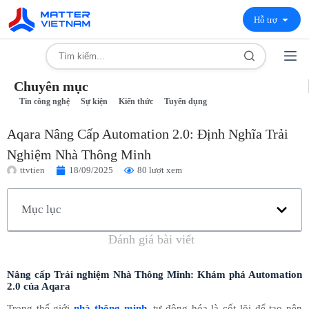
Hỗ trợ
Chuyên mục
Tin công nghệ
Sự kiện
Kiến thức
Tuyển dụng
Aqara Nâng Cấp Automation 2.0: Định Nghĩa Trải
Nghiệm Nhà Thông Minh
ttvtien
18/09/2025
80 lượt xem
Mục lục
Đánh giá bài viết
Nâng cấp Trải nghiệm Nhà Thông Minh: Khám phá Automation
2.0 của Aqara
Trong thế giới
nhà thông minh
, tự động hóa là cốt lõi để tạo nên