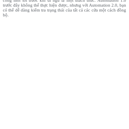
công mỗi tối trước khi đi ngủ là một thách thức. Automation 1.0
trước đây không thể thực hiện được, nhưng với Automation 2.0, bạn
có thể dễ dàng kiểm tra trạng thái của tất cả các cửa một cách đồng
bộ.