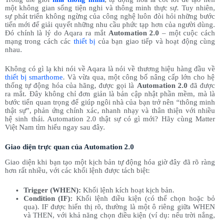
một không gian sống tiện nghi và thông minh thực sự. Tuy nhiên,
sự phát triển không ngừng của công nghệ luôn đòi hỏi những bước
tiến mới để giải quyết những nhu cầu phức tạp hơn của người dùng.
Đó chính là lý do Aqara ra mắt
Automation 2.0
– một cuộc cách
mạng trong cách các
thiết bị
của bạn giao tiếp và hoạt động cùng
nhau.
Không có gì lạ khi nói về Aqara là nói về thương hiệu hàng đầu về
thiết bị smarthome
. Và vừa qua, một công bố nâng cấp lớn cho hệ
thống tự động hóa của hãng, được gọi là
Automation 2.0
đã được
ra mắt. Đây không chỉ đơn giản là bản cập nhật phần mềm, mà là
bước tiến quan trọng để giúp ngôi nhà của bạn trở nên “thông minh
thật sự”, phản ứng chính xác, nhanh nhạy và thân thiện với nhiều
hệ sinh thái. Automation 2.0 thật sự có gì mới? Hãy cùng Matter
Việt Nam tìm hiểu ngay sau đây.
Giao diện trực quan của Automation 2.0
Giao diện khi bạn tạo một kịch bản tự động hóa giờ đây đã rõ ràng
hơn rất nhiều, với các khối lệnh được tách biệt:
Trigger (WHEN):
Khối lệnh kích hoạt kịch bản.
Condition (IF):
Khối lệnh điều kiện (có thể chọn hoặc bỏ
qua). IF được hiển thị rõ, thường là một ô riêng giữa WHEN
và THEN, với khả năng chọn điều kiện (ví dụ: nếu trời nắng,