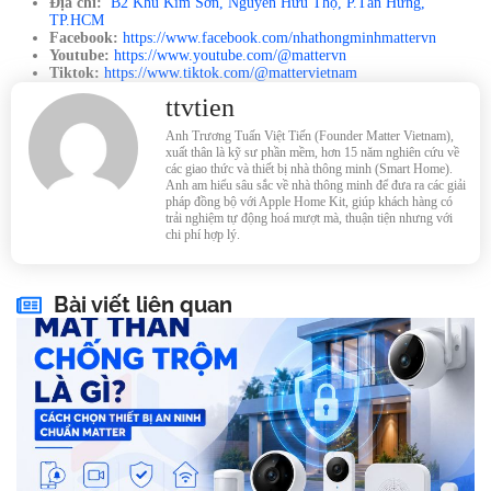
Địa chỉ:
B2 Khu Kim Sơn, Nguyễn Hữu Thọ, P.Tân Hưng,
TP.HCM
Facebook:
https://www.facebook.com/nhathongminhmattervn
Youtube:
https://www.youtube.com/@mattervn
Tiktok:
https://www.tiktok.com/@mattervietnam
ttvtien
Anh Trương Tuấn Việt Tiến (Founder Matter Vietnam),
xuất thân là kỹ sư phần mềm, hơn 15 năm nghiên cứu về
các giao thức và thiết bị nhà thông minh (Smart Home).
Anh am hiểu sâu sắc về nhà thông minh để đưa ra các giải
pháp đồng bộ với Apple Home Kit, giúp khách hàng có
trải nghiệm tự động hoá mượt mà, thuận tiện nhưng với
chi phí hợp lý.
Bài viết liên quan