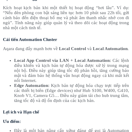
Kích hoạt kịch bản khi một thiết bị hoạt động “hơi lâu”. Ví dụ:
“Nếu đèn phòng con bật sáng liên tục hơn 10 phút sau 22h tối, gửi
cảnh báo đến điện thoại bố mẹ và phát âm thanh nhắc nhở con đi
ngủ”. Tính năng này giúp quản lý và theo dõi các hoạt động trong
nhà một cách tinh tế.
Cải tiến Automation Cluster
Aqara đang đẩy mạnh hơn về
Local Control
và
Local Automation
.
Local App Control via LAN + Local Automation:
Các lệnh
điều khiển và kịch bản tự động hóa được xử lý trong mạng
nội bộ. Điều này giúp tăng tốc độ phản hồi, tăng cường bảo
mật và đảm bảo hệ thống vẫn hoạt động ngay cả khi mất kết
nối Internet.
Edge Automation:
Kịch bản tự động hóa chạy trực tiếp trên
các thiết bị biên (Edge devices) như Hub S100, W400, G410,
Knob V1, Camera G5… Điều này giảm tải cho hub trung tâm,
tăng tốc độ và độ ổn định của các kịch bản.
Lợi ích và Hạn chế
Ưu điểm:
Đây là một bản nâng cấp xứng đáng để gọi là Automation