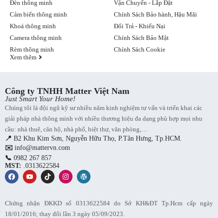
Đèn thông minh
Vận Chuyển - Lắp Đặt
Cảm biến thông minh
Chính Sách Bảo hành, Hậu Mãi
Khoá thông minh
Đổi Trả - Khiếu Nại
Camera thông minh
Chính Sách Bảo Mật
Rèm thông minh
Chính Sách Cookie
Xem thêm
Công ty TNHH Matter Việt Nam
Just Smart Your Home!
Chúng tôi là đội ngũ kỹ sư nhiều năm kinh nghiệm tư vấn và triển khai các
giải pháp nhà thông minh với nhiều thương hiệu đa dạng phù hợp mọi nhu
cầu: nhà thuê, căn hộ, nhà phố, biệt thự, văn phòng,…
📍
B2 Khu Kim Sơn, Nguyễn Hữu Thọ, P.Tân Hưng, Tp.HCM.
✉️
info@mattervn.com
📞
0982 267 857
MST:
.0313622584
Chứng nhận ĐKKD số 0313622584 do Sở KH&ĐT Tp.Hcm cấp ngày
18/01/2016; thay đổi lần 3 ngày 05/09/2023.