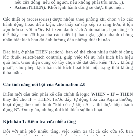
nếu cửa đóng, nếu có người, nếu không phải trời mưa…).
Action (THEN):
Khối lệnh hành động sẽ được thực hiện.
Các thiết bị (accessories) được nhóm theo phòng khi chọn vào các
hành động hoặc điều kiện, cho thấy sự sắp xếp rõ ràng hơn, ít lộn
xộn hơn so với trước. Khi xem danh sách Automation, bạn cũng có
thể thấy icon đồ họa của các thiết bị tham gia, giúp nhanh chóng
nhận biết kịch bản đó ảnh hưởng đến những thiết bị nào.
Đặc biệt, ở phần THEN (action), bạn có thể chọn nhiều thiết bị cùng
lúc (bulk select/batch control), giúp việc tối ưu hóa kịch bản hiệu
quả hơn. Giao diện cũng có tùy chọn để đặt điều kiện “IF… không
phải”, cho phép kịch bản chỉ kích hoạt khi một trạng thái không
thỏa mãn.
Các tính năng nổi bật của Automation 2.0
Điểm mới đầu tiên phải kể đến chính là logic
WHEN – IF – THEN
thay thế cho IF – THEN. Trước đây, tự động hóa của Aqara thường
hoạt động theo mô hình “khi có sự kiện A → thì thực hiện hành
động B”. Đơn giản, nhưng đôi khi thiếu sự linh hoạt.
Kịch bản 1: Kiểm tra cửa nhiều tầng
Đối với nhà phố nhiều tầng, việc kiểm tra tất cả các cửa sổ, ban