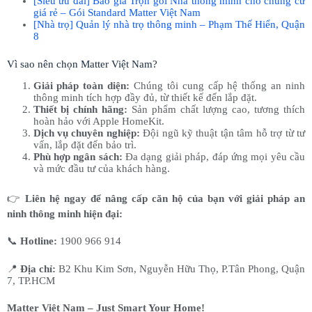
[Siêu ưu đãi] Báo giá Trọn gói Nhà thông minh cho chung cư
giá rẻ – Gói Standard Matter Việt Nam
[Nhà trọ] Quản lý nhà trọ thông minh – Phạm Thế Hiển, Quận
8
Vì sao nên chọn Matter Việt Nam?
Giải pháp toàn diện:
Chúng tôi cung cấp hệ thống an ninh
thông minh tích hợp đầy đủ, từ thiết kế đến lắp đặt.
Thiết bị chính hãng:
Sản phẩm chất lượng cao, tương thích
hoàn hảo với Apple HomeKit.
Dịch vụ chuyên nghiệp:
Đội ngũ kỹ thuật tận tâm hỗ trợ từ tư
vấn, lắp đặt đến bảo trì.
Phù hợp ngân sách:
Đa dạng giải pháp, đáp ứng mọi yêu cầu
và mức đầu tư của khách hàng.
👉
Liên hệ ngay để nâng cấp căn hộ của bạn với giải pháp an
ninh thông minh hiện đại:
📞
Hotline:
1900 966 914
📍
Địa chỉ:
B2 Khu Kim Sơn, Nguyễn Hữu Thọ, P.Tân Phong, Quận
7, TP.HCM
Matter Việt Nam – Just Smart Your Home!