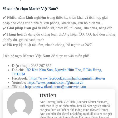
Vì sao nên chọn Matter Việt Nam?
✔️
Nhiều năm kinh nghiệm
trong thiết kế, triển khai và tích hợp giải
pháp cho công trình nhà ở, văn phòng, khách sạn, căn hộ dịch vụ…
✔️
Giải pháp trọn gói
từ khảo sát, thiết kế, thi công, sửa chữa, nâng cấp
✔️
Hàng hoá
đa dạng đủ chủng loại, thương hiệu, CO, CQ, hoá đơn chứng
từ đầy đủ, giá cả cạnh tranh
✔️
Hỗ trợ
kỹ thuật tận tâm, nhanh chóng, hỗ trợ từ xa 24/7.
Liên hệ ngay
Matter Việt Nam
để được tư vấn miễn phí!
Điện thoại:
0982 267 857
Địa chỉ:
B2 Khu Kim Sơn, Nguyễn Hữu Thọ, P.Tân Hưng,
TP.HCM
Facebook:
https://www.facebook.com/nhathongminhmattervn
Youtube:
https://www.youtube.com/@mattervn
Tiktok:
https://www.tiktok.com/@mattervietnam
ttvtien
Anh Trương Tuấn Việt Tiến (Founder Matter Vietnam),
xuất thân là kỹ sư phần mềm, hơn 15 năm nghiên cứu về
các giao thức và thiết bị nhà thông minh (Smart Home).
Anh am hiểu sâu sắc về nhà thông minh để đưa ra các giải
pháp đồng bộ với Apple Home Kit, giúp khách hàng có