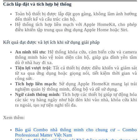
Cách lắp đặt và tích hợp hệ thống
Toàn bộ thiết bị được lắp đặt gọn gàng, không làm ảnh hưởng
đến thiết kế và cấu trúc căn hộ.
Hệ thống tích hợp liền mạch với Apple HomeKit, cho phép
điều khiển tập trung qua ứng dụng Apple Home hoặc Siri.
Kết quả đạt được và lợi ích khi sử dụng giải pháp
An ninh tối ưu:
Hệ thống khóa cửa, cảm biến cửa và camera
thông minh bảo vệ toàn diện căn hộ, giúp gia đình yên tâm
dù ở nhà hay đi xa.
Tiện lợi vượt trội:
Tất cả thiết bị được điều khiển và giám sát
từ xa qua ứng dụng hoặc giọng nói, tiết kiệm thời gian và
công sức.
Tích hợp liền mạch:
Sử dụng Apple HomeKit mang lại trải
nghiệm quản lý thông minh, đồng bộ và dễ sử dụng.
Ngữ cảnh thông minh:
Tích hợp các thiết bị giúp tự động hóa
các tác vụ hàng ngày như bật đèn khi vào nhà, khóa cửa khi
ra ngoài, tạo sự tiện nghi tối đa.
Xem thêm:
Báo giá Combo nhà thông minh cho chung cư – Combo
Professional Matter Việt Nam