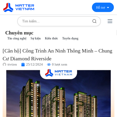
Hỗ trợ
Chuyên mục
Tin công nghệ
Sự kiện
Kiến thức
Tuyển dụng
[Căn hộ] Công Trình An Ninh Thông Minh – Chung
Cư Diamond Riverside
ttvtien
25/12/2024
0 lượt xem