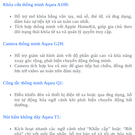
Khóa cửa thông minh Aqara A100
:
Hỗ trợ mở khóa bằng vân tay, mã số, thẻ từ, và ứng dụng,
đảm bảo sự tiện lợi và an toàn cao nhất.
Tích hợp thông minh với Apple HomeKit, giúp gia chủ theo
dõi trạng thái khóa từ xa và quản lý quyền truy cập.
Camera thông minh Aqara G2H:
Hỗ trợ giám sát hình ảnh với độ phân giải cao và khả năng
xoay góc rộng, phát hiện chuyển động thông minh.
Camera tích hợp loa và mic để giao tiếp hai chiều, đồng thời
lưu trữ video an toàn trên đám mây.
Công tắc thông minh Aqara Q1:
Điều khiển đèn và thiết bị điện từ xa hoặc qua ứng dụng, hỗ
trợ tự động hóa ngữ cảnh khi phát hiện chuyển động bất
thường.
Nút bấm không dây Aqara T1:
Kích hoạt nhanh các ngữ cảnh như “Khẩn cấp” hoặc “Rời
nhà” chỉ với một lần nhấn, hỗ trợ bảo vệ và tối ưu hóa trải