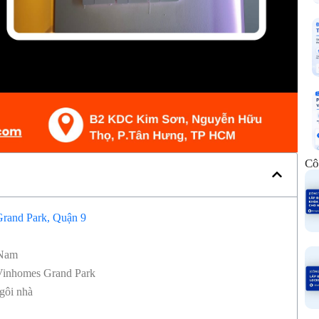
Cô
Grand Park, Quận 9
 Nam
 Vinhomes Grand Park
gôi nhà