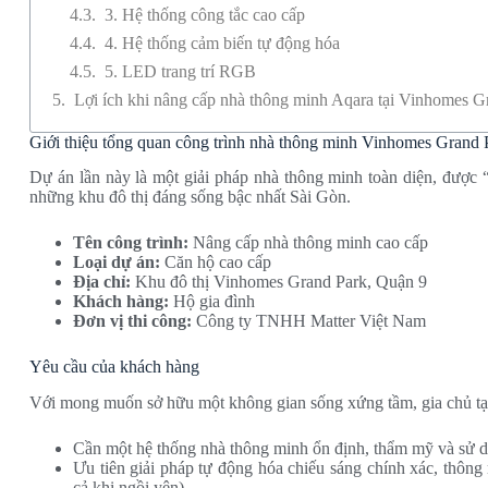
3. Hệ thống công tắc cao cấp
4. Hệ thống cảm biến tự động hóa
5. LED trang trí RGB
Lợi ích khi nâng cấp nhà thông minh Aqara tại Vinhomes G
Giới thiệu tổng quan công trình nhà thông minh Vinhomes Grand 
Dự án lần này là một giải pháp nhà thông minh toàn diện, được 
những khu đô thị đáng sống bậc nhất Sài Gòn.
Tên công trình:
Nâng cấp nhà thông minh cao cấp
Loại dự án:
Căn hộ cao cấp
Địa chỉ:
Khu đô thị Vinhomes Grand Park, Quận 9
Khách hàng:
Hộ gia đình
Đơn vị thi công:
Công ty TNHH Matter Việt Nam
Yêu cầu của khách hàng
Với mong muốn sở hữu một không gian sống xứng tầm, gia chủ tại
Cần một hệ thống nhà thông minh ổn định, thẩm mỹ và sử d
Ưu tiên giải pháp tự động hóa chiếu sáng chính xác, thông m
cả khi ngồi yên).