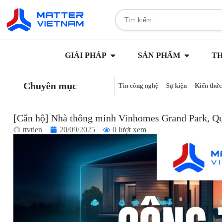
GIẢI PHÁP
SẢN PHẨM
T
Chuyên mục
Tin công nghệ
Sự kiện
Kiến thức
[Căn hộ] Nhà thông minh Vinhomes Grand Park, Q
ttvtien
20/09/2025
0 lượt xem