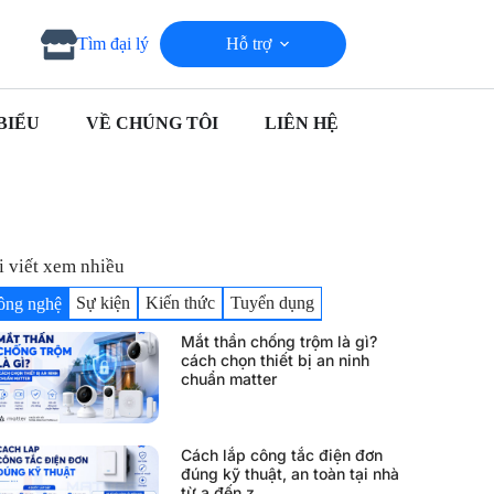
Hỗ trợ
Tìm đại lý
BIỂU
VỀ CHÚNG TÔI
LIÊN HỆ
i viết xem nhiều
Sự kiện
Kiến thức
Tuyển dụng
ông nghệ
Mắt thần chống trộm là gì?
cách chọn thiết bị an ninh
chuẩn matter
Cách lắp công tắc điện đơn
đúng kỹ thuật, an toàn tại nhà
từ a đến z