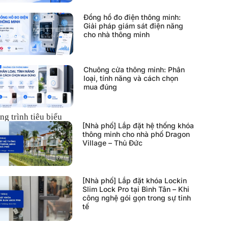
Đồng hồ đo điện thông minh:
Giải pháp giám sát điện năng
cho nhà thông minh
Chuông cửa thông minh: Phân
loại, tính năng và cách chọn
mua đúng
ng trình tiêu biểu
[Nhà phố] Lắp đặt hệ thống khóa
thông minh cho nhà phố Dragon
Village – Thủ Đức
[Nhà phố] Lắp đặt khóa Lockin
Slim Lock Pro tại Bình Tân – Khi
công nghệ gói gọn trong sự tinh
tế