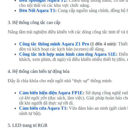
Đèn Spotlight Aqara T2
:
Chiếu sáng thông minh, có thể đ
cho nội thất và các khu vực chức năng.
Đèn Nổi Aqara T1
:
Cung cấp nguồn sáng chính, đồng bộ ho
3. Hệ thống công tắc cao cấp
Nâng tầm trải nghiệm điều khiển với các dòng công tắc tinh tế và 
Công tắc thông minh Aqara Z1 Pro
(1 đến 4 nút):
Thiết 
đèn và kích hoạt các kịch bản (scenes) dễ dàng.
Công tắc tích hợp màn hình cảm ứng Aqara S1E
:
Điểm 
khách, xem phim, đi ngủ) và điều khiển nhiều thiết bị (đèn,
4. Hệ thống cảm biến tự động hóa
Đây là chìa khóa cho một ngôi nhà “thực sự” thông minh:
Cảm biến hiện diện Aqara FP1E
:
Sử dụng công nghệ rada
cả khi ngồi yên
(đọc sách, làm việc). Giải pháp hoàn hảo ch
tắt khi người đã thực sự rời đi.
Cảm biến cửa Aqara T1
:
Vừa đảm bảo an ninh (gửi cảnh b
sảnh tự bật).
5. LED trang trí RGB