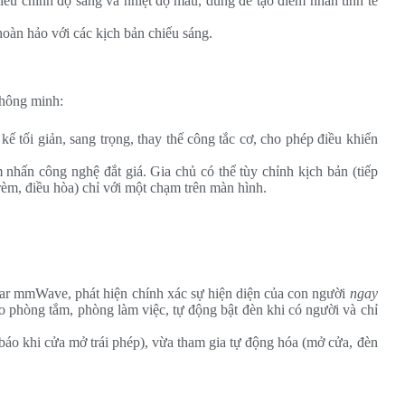
iều chỉnh độ sáng và nhiệt độ màu, dùng để tạo điểm nhấn tinh tế
àn hảo với các kịch bản chiếu sáng.
thông minh:
kế tối giản, sang trọng, thay thế công tắc cơ, cho phép điều khiển
nhấn công nghệ đắt giá. Gia chủ có thể tùy chỉnh kịch bản (tiếp
 rèm, điều hòa) chỉ với một chạm trên màn hình.
r mmWave, phát hiện chính xác sự hiện diện của con người
ngay
o phòng tắm, phòng làm việc, tự động bật đèn khi có người và chỉ
áo khi cửa mở trái phép), vừa tham gia tự động hóa (mở cửa, đèn