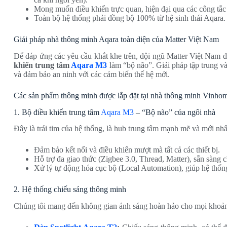
Mong muốn điều khiển trực quan, hiện đại qua các công tắc
Toàn bộ hệ thống phải đồng bộ 100% từ hệ sinh thái Aqara.
Giải pháp nhà thông minh Aqara toàn diện của Matter Việt Nam
Để đáp ứng các yêu cầu khắt khe trên, đội ngũ Matter Việt Nam đã
khiển trung tâm
Aqara M3
làm “bộ não”. Giải pháp tập trung v
và đảm bảo an ninh với các cảm biến thế hệ mới.
Các sản phẩm thông minh được lắp đặt tại nhà thông minh Vinho
1. Bộ điều khiển trung tâm
Aqara M3
– “Bộ não” của ngôi nhà
Đây là trái tim của hệ thống, là hub trung tâm mạnh mẽ và mới nhấ
Đảm bảo kết nối và điều khiển mượt mà tất cả các thiết bị.
Hỗ trợ đa giao thức (Zigbee 3.0, Thread, Matter), sẵn sàng 
Xử lý tự động hóa cục bộ (Local Automation), giúp hệ thống
2. Hệ thống chiếu sáng thông minh
Chúng tôi mang đến không gian ánh sáng hoàn hảo cho mọi khoả