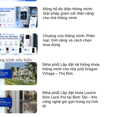
Đồng hồ đo điện thông minh:
Giải pháp giám sát điện năng
cho nhà thông minh
Chuông cửa thông minh: Phân
loại, tính năng và cách chọn
mua đúng
ng trình tiêu biểu
[Nhà phố] Lắp đặt hệ thống khóa
thông minh cho nhà phố Dragon
Village – Thủ Đức
[Nhà phố] Lắp đặt khóa Lockin
Slim Lock Pro tại Bình Tân – Khi
công nghệ gói gọn trong sự tinh
tế