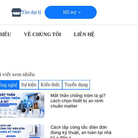
Hỗ trợ
Tìm đại lý
BIỂU
VỀ CHÚNG TÔI
LIÊN HỆ
i viết xem nhiều
Sự kiện
Kiến thức
Tuyển dụng
ông nghệ
Mắt thần chống trộm là gì?
cách chọn thiết bị an ninh
chuẩn matter
Cách lắp công tắc điện đơn
đúng kỹ thuật, an toàn tại nhà
từ a đến z