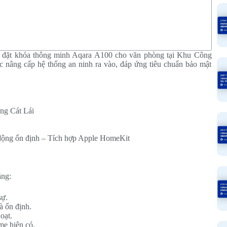
p đặt khóa thông minh Aqara A100 cho văn phòng tại Khu Công
 nâng cấp hệ thống an ninh ra vào, đáp ứng tiêu chuẩn bảo mật
ng Cát Lái
 động ổn định – Tích hợp Apple HomeKit
ăng:
sự.
à ổn định.
oạt.
e hiện có.