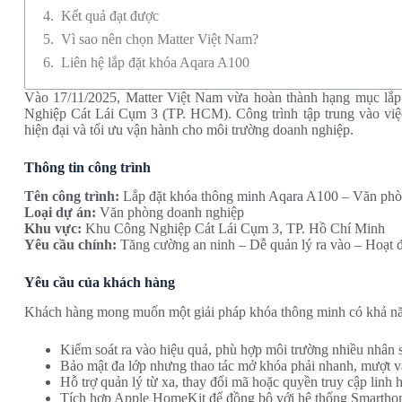
Kết quả đạt được
Vì sao nên chọn Matter Việt Nam?
Liên hệ lắp đặt khóa Aqara A100
Vào 17/11/2025, Matter Việt Nam vừa hoàn thành hạng mục lắ
Nghiệp Cát Lái Cụm 3 (TP. HCM). Công trình tập trung vào việc
hiện đại và tối ưu vận hành cho môi trường doanh nghiệp.
Thông tin công trình
Tên công trình:
Lắp đặt khóa thông minh Aqara A100 – Văn phò
Loại dự án:
Văn phòng doanh nghiệp
Khu vực:
Khu Công Nghiệp Cát Lái Cụm 3, TP. Hồ Chí Minh
Yêu cầu chính:
Tăng cường an ninh – Dễ quản lý ra vào – Hoạt
Yêu cầu của khách hàng
Khách hàng mong muốn một giải pháp khóa thông minh có khả n
Kiểm soát ra vào hiệu quả, phù hợp môi trường nhiều nhân 
Bảo mật đa lớp nhưng thao tác mở khóa phải nhanh, mượt v
Hỗ trợ quản lý từ xa, thay đổi mã hoặc quyền truy cập linh h
Tích hợp Apple HomeKit để đồng bộ với hệ thống Smarthom