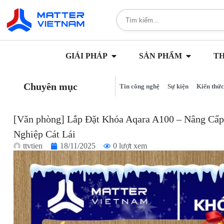
GIẢI PHÁP
SẢN PHẨM
T
Chuyên mục
Tin công nghệ
Sự kiện
Kiến thức
[Văn phòng] Lắp Đặt Khóa Aqara A100 – Nâng Cấp
Nghiệp Cát Lái
ttvtien
18/11/2025
0 lượt xem