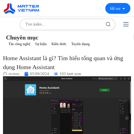
Hỗ trợ
Chuyên mục
Tin công nghệ
Sự kiện
Kiến thức
Tuyển dụng
Home Assistant là gì? Tìm hiểu tổng quan và ứng
dụng Home Assistant
ttvtien
05/09/2024
193 lượt xem