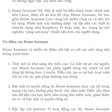
và không ngại việc cấu hình thủ công.
Home Assistant OS: Đây là một hệ điều hành hoàn chỉnh dựa
trên Linux, được tối ưu hóa để chạy Home Assistant. Nó bao
gồm Home Assistant Core cùng với nhiều công cụ và tiện ích
bổ sung. Phiên bản này thường được cài đặt trên các thiết bị
chuyên dụng như Raspberry Pi hoặc máy ảo, mang lại trải
nghiệm “plug-and-play” thuận tiện hơn cho người dùng.
Ưu điểm của Home Assistant
Home Assistant có nhiều ưu điểm nổi bật so với các nền tảng nhà
thông minh khác:
Tính mở và khả năng tùy biến cao: Là một dự án mã nguồn
mở, Home Assistant cho phép người dùng tùy chỉnh và mở
rộng hệ thống theo ý muốn. Điều này tạo ra sự linh hoạt vượt
trội so với các giải pháp thương mại đóng.
Bảo mật và quyền riêng tư: Home Assistant chạy cục bộ trong
mạng của bạn, không phụ thuộc vào đám mây. Điều này đảm
bảo dữ liệu của bạn luôn nằm trong tầm kiểm soát, giảm thiểu
rủi ro về bảo mật và quyền riêng tư.
Độc lập với internet: Vì hoạt động cục bộ, Home Assistant