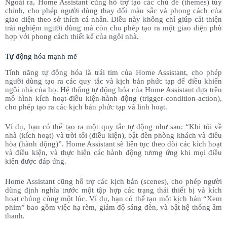
Ngoài ra, Home Assistant cũng hỗ trợ tạo các chủ đề (themes) tùy
chỉnh, cho phép người dùng thay đổi màu sắc và phong cách của
giao diện theo sở thích cá nhân. Điều này không chỉ giúp cải thiện
trải nghiệm người dùng mà còn cho phép tạo ra một giao diện phù
hợp với phong cách thiết kế của ngôi nhà.
Tự động hóa mạnh mẽ
Tính năng tự động hóa là trái tim của Home Assistant, cho phép
người dùng tạo ra các quy tắc và kịch bản phức tạp để điều khiển
ngôi nhà của họ. Hệ thống tự động hóa của Home Assistant dựa trên
mô hình kích hoạt-điều kiện-hành động (trigger-condition-action),
cho phép tạo ra các kịch bản phức tạp và linh hoạt.
Ví dụ, bạn có thể tạo ra một quy tắc tự động như sau: “Khi tôi về
nhà (kích hoạt) và trời tối (điều kiện), bật đèn phòng khách và điều
hòa (hành động)”. Home Assistant sẽ liên tục theo dõi các kích hoạt
và điều kiện, và thực hiện các hành động tương ứng khi mọi điều
kiện được đáp ứng.
Home Assistant cũng hỗ trợ các kịch bản (scenes), cho phép người
dùng định nghĩa trước một tập hợp các trạng thái thiết bị và kích
hoạt chúng cùng một lúc. Ví dụ, bạn có thể tạo một kịch bản “Xem
phim” bao gồm việc hạ rèm, giảm độ sáng đèn, và bật hệ thống âm
thanh.