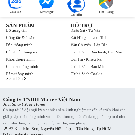
Zalo OA
Messenger
Tìm đường
Gọi điện
SẢN PHẨM
HỖ TRỢ
Bộ trung tâm
Khảo Sát - Tư Vấn
Công tắc & ổ cắm
Đặt Hàng - Thanh Toán
Đèn thông minh
Vận Chuyển - Lắp Đặt
Cảm biến thông minh
Chính Sách Bảo hành, Hậu Mãi
Khoá thông minh
Đổi Trả - Khiếu Nại
Camera thông minh
Chính Sách Bảo Mật
Rèm thông minh
Chính Sách Cookie
Xem thêm
Công ty TNHH Matter Việt Nam
Just Smart Your Home!
Chúng tôi là đội ngũ kỹ sư nhiều năm kinh nghiệm tư vấn và triển khai các
giải pháp nhà thông minh với nhiều thương hiệu đa dạng phù hợp mọi nhu
cầu: nhà thuê, căn hộ, nhà phố, biệt thự, văn phòng,…
📍
B2 Khu Kim Sơn, Nguyễn Hữu Thọ, P.Tân Hưng, Tp.HCM.
✉️
info@mattervn.com