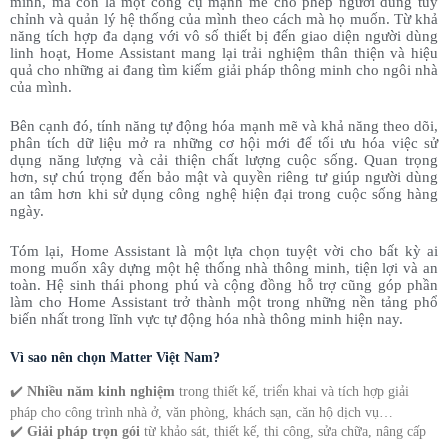
minh, mà còn là một công cụ mạnh mẽ cho phép người dùng tùy
chỉnh và quản lý hệ thống của mình theo cách mà họ muốn. Từ khả
năng tích hợp đa dạng với vô số thiết bị đến giao diện người dùng
linh hoạt, Home Assistant mang lại trải nghiệm thân thiện và hiệu
quả cho những ai đang tìm kiếm giải pháp thông minh cho ngôi nhà
của mình.
Bên cạnh đó, tính năng tự động hóa mạnh mẽ và khả năng theo dõi,
phân tích dữ liệu mở ra những cơ hội mới để tối ưu hóa việc sử
dụng năng lượng và cải thiện chất lượng cuộc sống. Quan trọng
hơn, sự chú trọng đến bảo mật và quyền riêng tư giúp người dùng
an tâm hơn khi sử dụng công nghệ hiện đại trong cuộc sống hàng
ngày.
Tóm lại, Home Assistant là một lựa chọn tuyệt vời cho bất kỳ ai
mong muốn xây dựng một hệ thống nhà thông minh, tiện lợi và an
toàn. Hệ sinh thái phong phú và cộng đồng hỗ trợ cũng góp phần
làm cho Home Assistant trở thành một trong những nền tảng phổ
biến nhất trong lĩnh vực tự động hóa nhà thông minh hiện nay.
Vì sao nên chọn Matter Việt Nam?
✔️
Nhiều năm kinh nghiệm
trong thiết kế, triển khai và tích hợp giải
pháp cho công trình nhà ở, văn phòng, khách sạn, căn hộ dịch vụ…
✔️
Giải pháp trọn gói
từ khảo sát, thiết kế, thi công, sửa chữa, nâng cấp