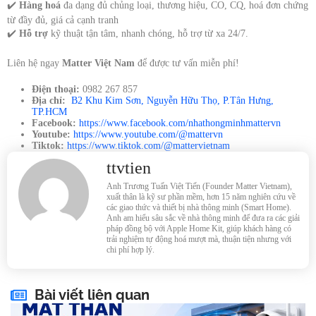
✔️
Hàng hoá
đa dạng đủ chủng loại, thương hiệu, CO, CQ, hoá đơn chứng
từ đầy đủ, giá cả cạnh tranh
✔️
Hỗ trợ
kỹ thuật tận tâm, nhanh chóng, hỗ trợ từ xa 24/7.
Liên hệ ngay
Matter Việt Nam
để được tư vấn miễn phí!
Điện thoại:
0982 267 857
Địa chỉ:
B2 Khu Kim Sơn, Nguyễn Hữu Thọ, P.Tân Hưng,
TP.HCM
Facebook:
https://www.facebook.com/nhathongminhmattervn
Youtube:
https://www.youtube.com/@mattervn
Tiktok:
https://www.tiktok.com/@mattervietnam
ttvtien
Anh Trương Tuấn Việt Tiến (Founder Matter Vietnam),
xuất thân là kỹ sư phần mềm, hơn 15 năm nghiên cứu về
các giao thức và thiết bị nhà thông minh (Smart Home).
Anh am hiểu sâu sắc về nhà thông minh để đưa ra các giải
pháp đồng bộ với Apple Home Kit, giúp khách hàng có
trải nghiệm tự động hoá mượt mà, thuận tiện nhưng với
chi phí hợp lý.
Bài viết liên quan