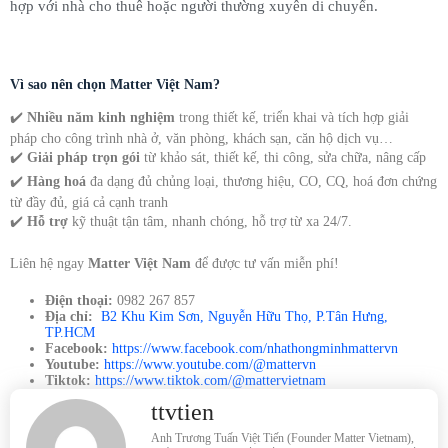
hợp với nhà cho thuê hoặc người thường xuyên di chuyển.
Vì sao nên chọn Matter Việt Nam?
✔️
Nhiều năm kinh nghiệm
trong thiết kế, triển khai và tích hợp giải
pháp cho công trình nhà ở, văn phòng, khách sạn, căn hộ dịch vụ…
✔️
Giải pháp trọn gói
từ khảo sát, thiết kế, thi công, sửa chữa, nâng cấp
✔️
Hàng hoá
đa dạng đủ chủng loại, thương hiệu, CO, CQ, hoá đơn chứng
từ đầy đủ, giá cả cạnh tranh
✔️
Hỗ trợ
kỹ thuật tận tâm, nhanh chóng, hỗ trợ từ xa 24/7.
Liên hệ ngay
Matter Việt Nam
để được tư vấn miễn phí!
Điện thoại:
0982 267 857
Địa chỉ:
B2 Khu Kim Sơn, Nguyễn Hữu Thọ, P.Tân Hưng,
TP.HCM
Facebook:
https://www.facebook.com/nhathongminhmattervn
Youtube:
https://www.youtube.com/@mattervn
Tiktok:
https://www.tiktok.com/@mattervietnam
ttvtien
Anh Trương Tuấn Việt Tiến (Founder Matter Vietnam),