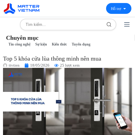
Hỗ trợ
Chuyên mục
Tin công nghệ
Sự kiện
Kiến thức
Tuyển dụng
Top 5 khóa cửa lùa thông minh nên mua
ttvtien
18/05/2026
25 lượt xem