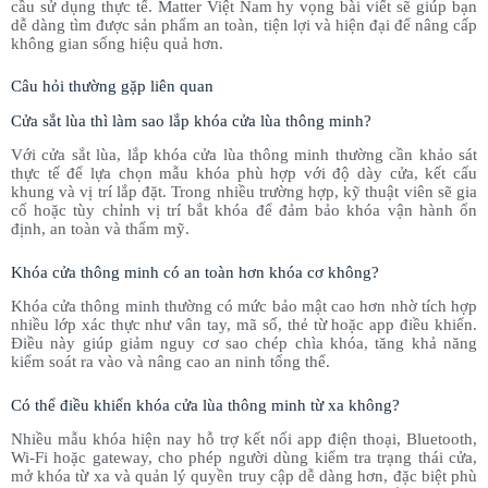
cầu sử dụng thực tế. Matter Việt Nam hy vọng bài viết sẽ giúp bạn
dễ dàng tìm được sản phẩm an toàn, tiện lợi và hiện đại để nâng cấp
không gian sống hiệu quả hơn.
Câu hỏi thường gặp liên quan
Cửa sắt lùa thì làm sao lắp khóa cửa lùa thông minh?
Với cửa sắt lùa, lắp khóa cửa lùa thông minh thường cần khảo sát
thực tế để lựa chọn mẫu khóa phù hợp với độ dày cửa, kết cấu
khung và vị trí lắp đặt. Trong nhiều trường hợp, kỹ thuật viên sẽ gia
cố hoặc tùy chỉnh vị trí bắt khóa để đảm bảo khóa vận hành ổn
định, an toàn và thẩm mỹ.
Khóa cửa thông minh có an toàn hơn khóa cơ không?
Khóa cửa thông minh thường có mức bảo mật cao hơn nhờ tích hợp
nhiều lớp xác thực như vân tay, mã số, thẻ từ hoặc app điều khiển.
Điều này giúp giảm nguy cơ sao chép chìa khóa, tăng khả năng
kiểm soát ra vào và nâng cao an ninh tổng thể.
Có thể điều khiển khóa cửa lùa thông minh từ xa không?
Nhiều mẫu khóa hiện nay hỗ trợ kết nối app điện thoại, Bluetooth,
Wi-Fi hoặc gateway, cho phép người dùng kiểm tra trạng thái cửa,
mở khóa từ xa và quản lý quyền truy cập dễ dàng hơn, đặc biệt phù