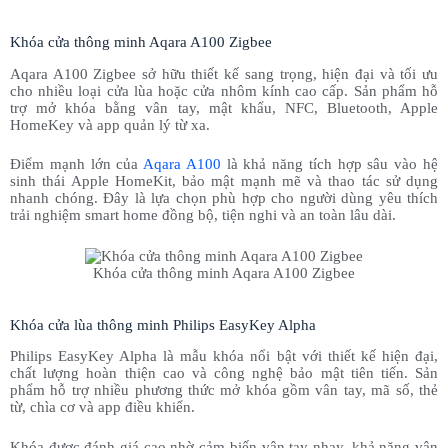
Khóa cửa thông minh Aqara A100 Zigbee
Aqara A100 Zigbee sở hữu thiết kế sang trọng, hiện đại và tối ưu
cho nhiều loại cửa lùa hoặc cửa nhôm kính cao cấp. Sản phẩm hỗ
trợ mở khóa bằng vân tay, mật khẩu, NFC, Bluetooth, Apple
HomeKey và app quản lý từ xa.
Điểm mạnh lớn của
Aqara A100
là khả năng tích hợp sâu vào hệ
sinh thái Apple HomeKit, bảo mật mạnh mẽ và thao tác sử dụng
nhanh chóng. Đây là lựa chọn phù hợp cho người dùng yêu thích
trải nghiệm smart home đồng bộ, tiện nghi và an toàn lâu dài.
Khóa cửa thông minh Aqara A100 Zigbee
Khóa cửa lùa thông minh Philips EasyKey Alpha
Philips EasyKey Alpha là mẫu khóa nổi bật với thiết kế hiện đại,
chất lượng hoàn thiện cao và công nghệ bảo mật tiên tiến. Sản
phẩm hỗ trợ nhiều phương thức mở khóa gồm vân tay, mã số, thẻ
từ, chìa cơ và app điều khiển.
Khóa được đánh giá cao nhờ cảm biến vân tay nhạy, khả năng vận