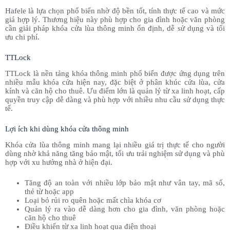
Hafele là lựa chọn phổ biến nhờ độ bền tốt, tính thực tế cao và mức
giá hợp lý. Thương hiệu này phù hợp cho gia đình hoặc văn phòng
cần giải pháp khóa cửa lùa thông minh ổn định, dễ sử dụng và tối
ưu chi phí.
TTLock
TTLock là nền tảng khóa thông minh phổ biến được ứng dụng trên
nhiều mẫu khóa cửa hiện nay, đặc biệt ở phân khúc cửa lùa, cửa
kính và căn hộ cho thuê. Ưu điểm lớn là quản lý từ xa linh hoạt, cấp
quyền truy cập dễ dàng và phù hợp với nhiều nhu cầu sử dụng thực
tế.
Lợi ích khi dùng khóa cửa thông minh
Khóa cửa lùa thông minh mang lại nhiều giá trị thực tế cho người
dùng nhờ khả năng tăng bảo mật, tối ưu trải nghiệm sử dụng và phù
hợp với xu hướng nhà ở hiện đại.
Tăng độ an toàn với nhiều lớp bảo mật như vân tay, mã số,
thẻ từ hoặc app
Loại bỏ rủi ro quên hoặc mất chìa khóa cơ
Quản lý ra vào dễ dàng hơn cho gia đình, văn phòng hoặc
căn hộ cho thuê
Điều khiển từ xa linh hoạt qua điện thoại