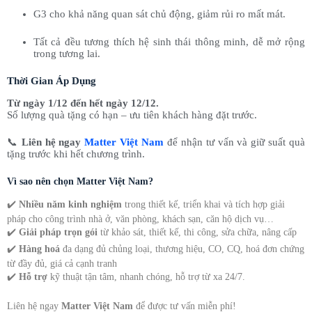
G3 cho khả năng quan sát chủ động, giảm rủi ro mất mát.
Tất cả đều tương thích hệ sinh thái thông minh, dễ mở rộng
trong tương lai.
Thời Gian Áp Dụng
Từ ngày 1/12 đến hết ngày 12/12.
Số lượng quà tặng có hạn – ưu tiên khách hàng đặt trước.
📞
Liên hệ ngay
Matter Việt Nam
để nhận tư vấn và giữ suất quà
tặng trước khi hết chương trình.
Vì sao nên chọn Matter Việt Nam?
✔️
Nhiều năm kinh nghiệm
trong thiết kế, triển khai và tích hợp giải
pháp cho công trình nhà ở, văn phòng, khách sạn, căn hộ dịch vụ…
✔️
Giải pháp trọn gói
từ khảo sát, thiết kế, thi công, sửa chữa, nâng cấp
✔️
Hàng hoá
đa dạng đủ chủng loại, thương hiệu, CO, CQ, hoá đơn chứng
từ đầy đủ, giá cả cạnh tranh
✔️
Hỗ trợ
kỹ thuật tận tâm, nhanh chóng, hỗ trợ từ xa 24/7.
Liên hệ ngay
Matter Việt Nam
để được tư vấn miễn phí!