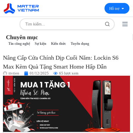
Hỗ trợ
Chuyên mục
Tin công nghệ
Sự kiện
Kiến thức
Tuyển dụng
Nâng Cấp Cửa Chính Dịp Cuối Năm: Lockin S6
Max Kèm Quà Tặng Smart Home Hấp Dẫn
ttvtien
01/12/2025
65 lượt xem