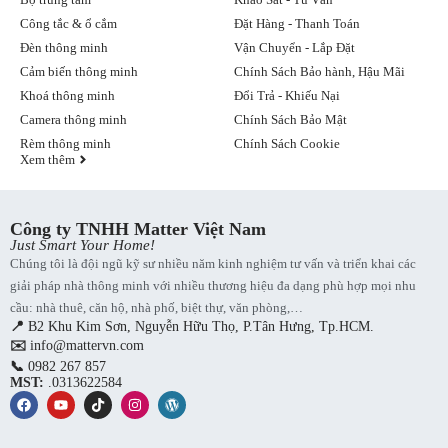
Công tắc & ổ cắm
Đặt Hàng - Thanh Toán
Đèn thông minh
Vận Chuyển - Lắp Đặt
Cảm biến thông minh
Chính Sách Bảo hành, Hậu Mãi
Khoá thông minh
Đổi Trả - Khiếu Nại
Camera thông minh
Chính Sách Bảo Mật
Rèm thông minh
Chính Sách Cookie
Xem thêm
Công ty TNHH Matter Việt Nam
Just Smart Your Home!
Chúng tôi là đội ngũ kỹ sư nhiều năm kinh nghiệm tư vấn và triển khai các
giải pháp nhà thông minh với nhiều thương hiệu đa dạng phù hợp mọi nhu
cầu: nhà thuê, căn hộ, nhà phố, biệt thự, văn phòng,…
📍
B2 Khu Kim Sơn, Nguyễn Hữu Thọ, P.Tân Hưng, Tp.HCM.
✉️
info@mattervn.com
📞
0982 267 857
MST:
.0313622584