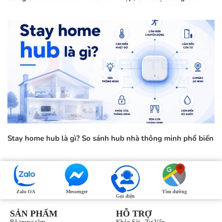
Stay home hub là gì? So sánh hub nhà thông minh phổ biến
Zalo OA
Messenger
Tìm đường
Gọi điện
SẢN PHẨM
HỖ TRỢ
Bộ trung tâm
Khảo Sát - Tư Vấn