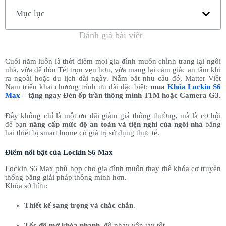
Mục lục
Đánh giá bài viết
Cuối năm luôn là thời điểm mọi gia đình muốn chỉnh trang lại ngôi
nhà, vừa để đón Tết trọn vẹn hơn, vừa mang lại cảm giác an tâm khi
ra ngoài hoặc du lịch dài ngày. Nắm bắt nhu cầu đó, Matter Việt
Nam triển khai chương trình ưu đãi đặc biệt:
mua
Khóa Lockin S6
Max
– tặng ngay Đèn ốp trần thông minh T1M hoặc Camera G3.
Đây không chỉ là một ưu đãi giảm giá thông thường, mà là cơ hội
để bạn
nâng cấp mức độ an toàn và tiện nghi của ngôi nhà
bằng
hai thiết bị smart home có giá trị sử dụng thực tế.
Điểm nổi bật của Lockin S6 Max
Lockin S6 Max phù hợp cho gia đình muốn thay thế khóa cơ truyền
thống bằng giải pháp thông minh hơn.
Khóa sở hữu:
Thiết kế sang trọng và chắc chắn
.
Tốc độ mở khóa nhanh
, độ nhạy vân tay tốt.