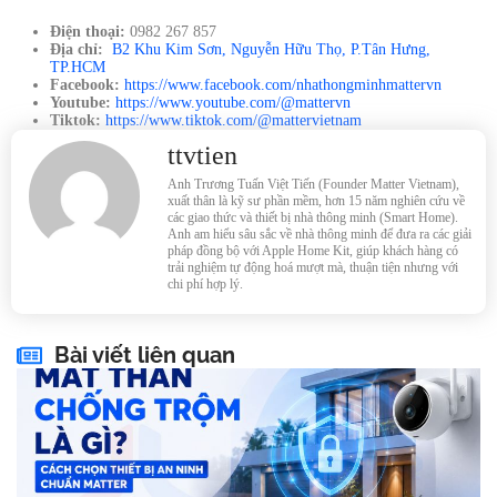
Điện thoại:
0982 267 857
Địa chỉ:
B2 Khu Kim Sơn, Nguyễn Hữu Thọ, P.Tân Hưng,
TP.HCM
Facebook:
https://www.facebook.com/nhathongminhmattervn
Youtube:
https://www.youtube.com/@mattervn
Tiktok:
https://www.tiktok.com/@mattervietnam
ttvtien
Anh Trương Tuấn Việt Tiến (Founder Matter Vietnam),
xuất thân là kỹ sư phần mềm, hơn 15 năm nghiên cứu về
các giao thức và thiết bị nhà thông minh (Smart Home).
Anh am hiểu sâu sắc về nhà thông minh để đưa ra các giải
pháp đồng bộ với Apple Home Kit, giúp khách hàng có
trải nghiệm tự động hoá mượt mà, thuận tiện nhưng với
chi phí hợp lý.
Bài viết liên quan