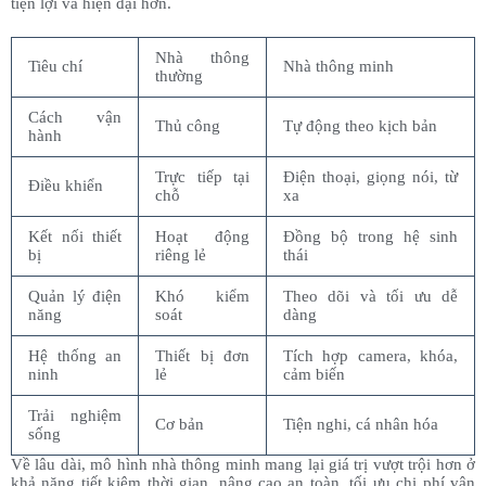
tiện lợi và hiện đại hơn.
Nhà thông
Tiêu chí
Nhà thông minh
thường
Cách vận
Thủ công
Tự động theo kịch bản
hành
Trực tiếp tại
Điện thoại, giọng nói, từ
Điều khiển
chỗ
xa
Kết nối thiết
Hoạt động
Đồng bộ trong hệ sinh
bị
riêng lẻ
thái
Quản lý điện
Khó kiểm
Theo dõi và tối ưu dễ
năng
soát
dàng
Hệ thống an
Thiết bị đơn
Tích hợp camera, khóa,
ninh
lẻ
cảm biến
Trải nghiệm
Cơ bản
Tiện nghi, cá nhân hóa
sống
Về lâu dài, mô hình nhà thông minh mang lại giá trị vượt trội hơn ở
khả năng tiết kiệm thời gian, nâng cao an toàn, tối ưu chi phí vận