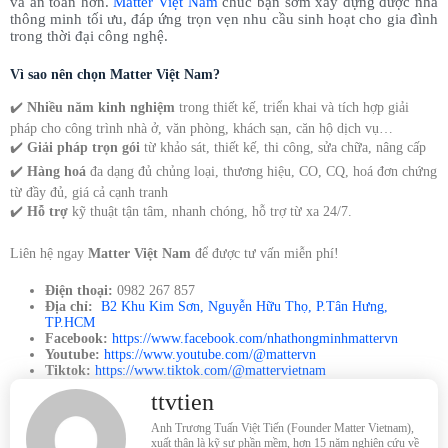
và an toàn hơn.
Matter Việt Nam
chúc bạn sớm xây dựng được nhà
thông minh tối ưu, đáp ứng trọn vẹn nhu cầu sinh hoạt cho gia đình
trong thời đại công nghệ.
Vì sao nên chọn Matter Việt Nam?
✔️
Nhiều năm kinh nghiệm
trong thiết kế, triển khai và tích hợp giải
pháp cho công trình nhà ở, văn phòng, khách sạn, căn hộ dịch vụ…
✔️
Giải pháp trọn gói
từ khảo sát, thiết kế, thi công, sửa chữa, nâng cấp
✔️
Hàng hoá
đa dạng đủ chủng loại, thương hiệu, CO, CQ, hoá đơn chứng
từ đầy đủ, giá cả cạnh tranh
✔️
Hỗ trợ
kỹ thuật tận tâm, nhanh chóng, hỗ trợ từ xa 24/7.
Liên hệ ngay
Matter Việt Nam
để được tư vấn miễn phí!
Điện thoại:
0982 267 857
Địa chỉ:
B2 Khu Kim Sơn, Nguyễn Hữu Thọ, P.Tân Hưng,
TP.HCM
Facebook:
https://www.facebook.com/nhathongminhmattervn
Youtube:
https://www.youtube.com/@mattervn
Tiktok:
https://www.tiktok.com/@mattervietnam
ttvtien
Anh Trương Tuấn Việt Tiến (Founder Matter Vietnam),
xuất thân là kỹ sư phần mềm, hơn 15 năm nghiên cứu về