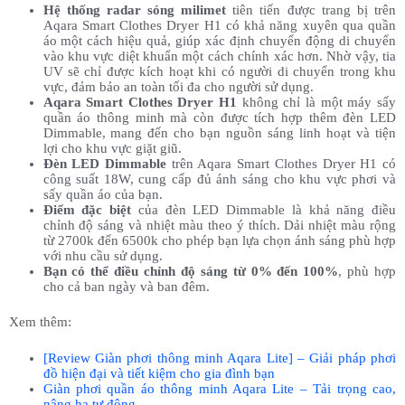
Hệ thống radar sóng milimet
tiên tiến được trang bị trên
Aqara Smart Clothes Dryer H1 có khả năng xuyên qua quần
áo một cách hiệu quả, giúp xác định chuyển động di chuyển
vào khu vực diệt khuẩn một cách chính xác hơn. Nhờ vậy, tia
UV sẽ chỉ được kích hoạt khi có người di chuyển trong khu
vực, đảm bảo an toàn tối đa cho người sử dụng.
Aqara Smart Clothes Dryer H1
không chỉ là một máy sấy
quần áo thông minh mà còn được tích hợp thêm đèn LED
Dimmable, mang đến cho bạn nguồn sáng linh hoạt và tiện
lợi cho khu vực giặt giũ.
Đèn LED Dimmable
trên Aqara Smart Clothes Dryer H1 có
công suất 18W, cung cấp đủ ánh sáng cho khu vực phơi và
sấy quần áo của bạn.
Điểm đặc biệt
của đèn LED Dimmable là khả năng điều
chỉnh độ sáng và nhiệt màu theo ý thích. Dải nhiệt màu rộng
từ 2700k đến 6500k cho phép bạn lựa chọn ánh sáng phù hợp
với nhu cầu sử dụng.
Bạn có thể điều chỉnh độ sáng từ 0% đến 100%
, phù hợp
cho cả ban ngày và ban đêm.
Xem thêm:
[Review Giàn phơi thông minh Aqara Lite] – Giải pháp phơi
đồ hiện đại và tiết kiệm cho gia đình bạn
Giàn phơi quần áo thông minh Aqara Lite – Tải trọng cao,
nâng hạ tự động