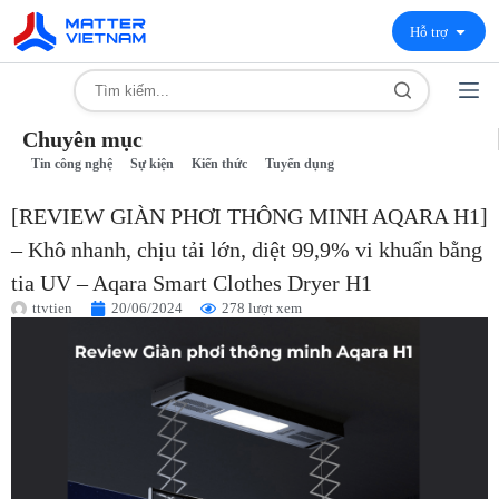
Hỗ trợ
Chuyên mục
Tin công nghệ
Sự kiện
Kiến thức
Tuyển dụng
[REVIEW GIÀN PHƠI THÔNG MINH AQARA H1]
– Khô nhanh, chịu tải lớn, diệt 99,9% vi khuẩn bằng
tia UV – Aqara Smart Clothes Dryer H1
ttvtien
20/06/2024
278 lượt xem