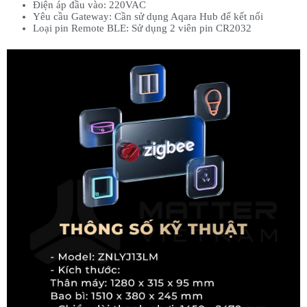
Điện áp đầu vào: 220VAC
Yêu cầu Gateway: Cần sử dụng Aqara Hub để kết nối
Loại pin Remote BLE: Sử dụng 2 viên pin CR2032