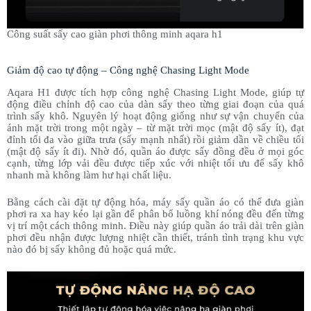
Công suất sấy cao giàn phơi thông minh aqara h1
Giảm độ cao tự động – Công nghệ Chasing Light Mode
Aqara H1 được tích hợp công nghệ Chasing Light Mode, giúp tự
động điều chỉnh độ cao của dàn sấy theo từng giai đoạn của quá
trình sấy khô. Nguyên lý hoạt động giống như sự vận chuyển của
ánh mặt trời trong một ngày – từ mặt trời mọc (mật độ sấy ít), đạt
đỉnh tối đa vào giữa trưa (sấy mạnh nhất) rồi giảm dần về chiều tối
(mật độ sấy ít đi). Nhờ đó, quần áo được sấy đồng đều ở mọi góc
cạnh, từng lớp vải đều được tiếp xúc với nhiệt tối ưu để sấy khô
nhanh mà không làm hư hại chất liệu.
Bằng cách cài đặt tự động hóa, máy sấy quần áo có thể đưa giàn
phơi ra xa hay kéo lại gần để phân bổ luồng khí nóng đều đến từng
vị trí một cách thông minh. Điều này giúp quần áo trải dài trên giàn
phơi đều nhận được lượng nhiệt cần thiết, tránh tình trạng khu vực
nào đó bị sấy không đủ hoặc quá mức.