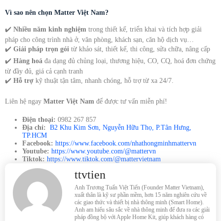
Vì sao nên chọn Matter Việt Nam?
✔️
Nhiều năm kinh nghiệm
trong thiết kế, triển khai và tích hợp giải
pháp cho công trình nhà ở, văn phòng, khách sạn, căn hộ dịch vụ…
✔️
Giải pháp trọn gói
từ khảo sát, thiết kế, thi công, sửa chữa, nâng cấp
✔️
Hàng hoá
đa dạng đủ chủng loại, thương hiệu, CO, CQ, hoá đơn chứng
từ đầy đủ, giá cả cạnh tranh
✔️
Hỗ trợ
kỹ thuật tận tâm, nhanh chóng, hỗ trợ từ xa 24/7.
Liên hệ ngay
Matter Việt Nam
để được tư vấn miễn phí!
Điện thoại:
0982 267 857
Địa chỉ:
B2 Khu Kim Sơn, Nguyễn Hữu Thọ, P.Tân Hưng,
TP.HCM
Facebook:
https://www.facebook.com/nhathongminhmattervn
Youtube:
https://www.youtube.com/@mattervn
Tiktok:
https://www.tiktok.com/@mattervietnam
ttvtien
Anh Trương Tuấn Việt Tiến (Founder Matter Vietnam),
xuất thân là kỹ sư phần mềm, hơn 15 năm nghiên cứu về
các giao thức và thiết bị nhà thông minh (Smart Home).
Anh am hiểu sâu sắc về nhà thông minh để đưa ra các giải
pháp đồng bộ với Apple Home Kit, giúp khách hàng có