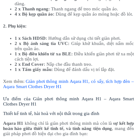
dàng.
2 x Thanh ngang:
Thanh ngang để treo móc quần áo.
4 x Bộ kẹp quần áo:
Dùng để kẹp quần áo mỏng hoặc đồ lót.
2. Phụ kiện:
1 x Sách HDSD:
Hướng dẫn sử dụng chi tiết giàn phơi.
2 x Bộ ánh sáng tia UVC:
Giúp khử khuẩn, diệt nấm mốc
trên quần áo.
1 x Bộ điều khiển từ xa BLE:
Điều khiển giàn phơi từ xa một
cách tiện lợi.
2 x End Cover:
Nắp che đầu thanh treo.
1 x Tấm giấy mẫu:
Dùng để đánh dấu vị trí lắp đặt.
Xem thêm:
Giàn phơi thông minh Aqara H1, có sấy, tích hợp đèn –
Aqara Smart Clothes Dryer H1
Ưu điểm của Giàn phơi thông minh Aqara H1 – Aqara Smart
Clothes Dryer H1
Thiết kế tinh tế, hài hoà với nội thất trong gia đình
Aqara H1
không chỉ là giàn phơi thông minh mà còn là
sự kết hợp
hoàn hảo giữa thiết kế tinh tế, và tính năng tiện dụng
, mang đến
giải pháp phơi đồ hiện đại cho gia đình bạn: