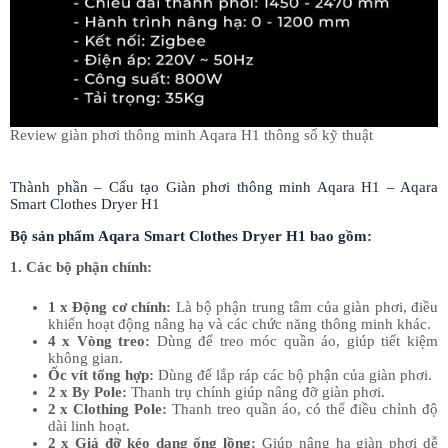
Review giàn phơi thông minh Aqara H1 thông số kỹ thuật
Thành phần – Cấu tạo Giàn phơi thông minh Aqara H1 – Aqara
Smart Clothes Dryer H1
Bộ sản phẩm Aqara Smart Clothes Dryer H1 bao gồm:
1. Các bộ phận chính:
1 x Động cơ chính:
Là bộ phận trung tâm của giàn phơi, điều
khiển hoạt động nâng hạ và các chức năng thông minh khác.
4 x Vòng treo:
Dùng để treo móc quần áo, giúp tiết kiệm
không gian.
Ốc vít tổng hợp:
Dùng để lắp ráp các bộ phận của giàn phơi.
2 x By Pole:
Thanh trụ chính giúp nâng đỡ giàn phơi.
2 x Clothing Pole:
Thanh treo quần áo, có thể điều chỉnh độ
dài linh hoạt.
2 x Giá đỡ kéo dạng ống lồng:
Giúp nâng hạ giàn phơi dễ