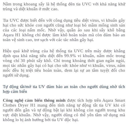
Nằm trong khoang sấy là hệ thống đèn tia UVC với khả năng khử
trùng và diệt khuẩn ở mức cao.
Tia UVC được biết đến với công dụng tiêu diệt virus, vi khuẩn gây
hại cho sức khỏe con người cũng như loại bỏ mầm mống sinh sản
của các loại nấm mốc. Nhờ vậy, quần áo sau khi sấy khô bằng
Aqara H1 không chỉ được làm khô hoàn toàn mà còn đảm bảo an
toàn vệ sinh cao, trơ sạch với các tác nhân gây hại.
Hiệu quả khử trùng của hệ thống tia UVC trên máy được khẳng
định qua khả năng tiêu diệt đến 99.9% vi khuẩn, nấm mốc trong
vòng chỉ 30 phút sấy khô. Chỉ trong khoảng thời gian ngắn ngủi,
mọi tác nhân gây hại có hại cho sức khỏe như vi khuẩn, virus, nấm
mốc đều bị triệt tiêu hoàn toàn, đem lại sự an tâm tuyệt đối cho
người sử dụng.
Tự động tắt/mở tia UV đảm bảo an toàn cho người dùng nhờ tích
hợp cảm biến
Công nghệ cảm biến thông minh
được tích hợp trên Aqara Smart
Clothes Dryer H1 mang đến tính năng tự động tắt tia UV khi có
người đến gần và tự động bật lại khi không còn người trong khu
vực diệt khuẩn. Nhờ vậy, người dùng có thể yên tâm sử dụng mà
không lo bị ảnh hưởng bởi tia UV độc hại.