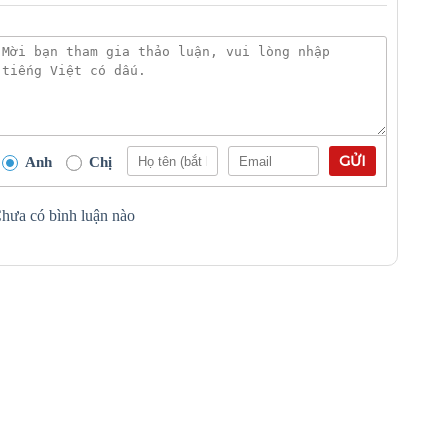
GỬI
Anh
Chị
hưa có bình luận nào