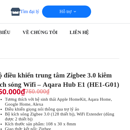
Hỗ trợ
Tìm đại lý
BIỂU
VỀ CHÚNG TÔI
LIÊN HỆ
ộ điều khiển trung tâm Zigbee 3.0 kiêm
ích sóng Wifi – Aqara Hub E1 (HE1-G01)
50.000
₫
750.000
₫
Tương thích với hệ sinh thái Apple HomeKit, Aqara Home,
Google Home, Alexa
Điều khiển giọng nói thông qua trợ lý ảo
Bộ kích sóng Zigbee 3.0 (128 thiết bị), WiFi Extender (dùng
được 2 thiết bị)
Kích thước sản phẩm: 108 x 30 x 8mm
Giao thức kết nối: Zigbee