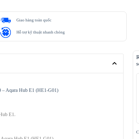
Giao hàng toàn quốc
Hỗ trợ kỹ thuật nhanh chóng
R
s
3.0 – Aqara Hub E1 (HE1-G01)
 Hub E1.
C
 – Aqara Hub E1 (HE1-G01)