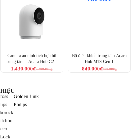
Camera an ninh tích hợp bộ
Bộ điều khiển trung tâm Aqara
trung tâm – Aqara Hub G2H
Hub M1S Gen 1
Pro (CH-C01)
1.430.000
₫
840.000
₫
2.290.000
₫
890.000
₫
HIỆU
ross
Golden Link
lips
Philips
borock
itchbot
neco
Lock