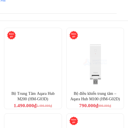
iên bản nhỏ gọn
Bộ Trung Tâm Aqara Hub
Bộ điều khiển trung tâm –
Alexa
, giúp người dùng
điều khiển bằng giọng nói hoặc ứng
M200 (HM-G03D)
Aqara Hub M100 (HM-G02D)
1.490.000
₫
790.000
₫
2.490.000
₫
990.000
₫
n hồi nhanh
, không bị ảnh hưởng bởi tình trạng nghẽn mạng
thái nhà thông minh một cách dễ dàng.