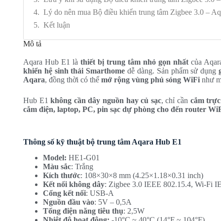
Lý do nên mua Bộ điều khiển trung tâm Zigbee 3.0 – A
Kết luận
Mô tả
Aqara Hub E1 là
thiết bị trung tâm nhỏ gọn nhất
của Aqara
khiển hệ sinh thái Smarthome
dễ dàng. Sản phẩm sử dụng
Aqara
, đồng thời có thể
mở rộng vùng phủ sóng WiFi
như mộ
Hub E1
không cần dây nguồn hay củ sạc
, chỉ cần
cắm trực
cắm điện, laptop, PC, pin sạc dự phòng cho đến router Wi
Thông số kỹ thuật bộ trung tâm Aqara Hub E1
Model:
HE1-G01
Màu sắc
: Trắng
Kích thước
: 108×30×8 mm (4.25×1.18×0.31 inch)
Kết nối không dây
: Zigbee 3.0 IEEE 802.15.4, Wi-Fi 
Cổng kết nối
: USB-A
Nguồn đầu vào
: 5V – 0,5A
Tổng điện năng tiêu thụ
: 2,5W
Nhiệt độ hoạt động:
-10°C ~ 40°C (14°F ~ 104°F)