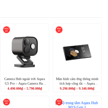
Camera Hub ngoài trời Aqara
Màn hình cảm ứng thông minh
G5 Pro – Aqara Camera Hub
tích hợp công tắc – Aqara
G5 Pro (CH-C03D)
MagicPad S1 Plus (MP-K01D)
4.490.000
₫
–
5.790.000
₫
9.290.000
₫
–
9.340.000
₫