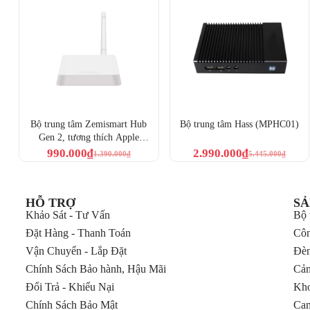
Bộ trung tâm Zemismart Hub
Bộ trung tâm Hass (MPHC01)
Gen 2, tương thích Apple
HomeKit – ZMHK-01(Gen 2)
990.000
₫
2.990.000
₫
1.390.000
₫
5.445.000
₫
HỖ TRỢ
SẢ
Khảo Sát - Tư Vấn
Bộ 
Đặt Hàng - Thanh Toán
Côn
Vận Chuyển - Lắp Đặt
Đèn
Chính Sách Bảo hành, Hậu Mãi
Cảm
Đổi Trả - Khiếu Nại
Kho
Chính Sách Bảo Mật
Cam