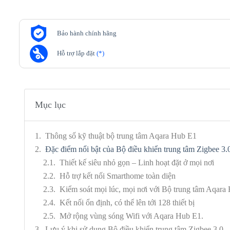
Bảo hành chính hãng
Hỗ trợ lắp đặt
(*)
Mục lục
Thông số kỹ thuật bộ trung tâm Aqara Hub E1
Đặc điểm nổi bật của Bộ điều khiển trung tâm Zigbee 
Thiết kế siêu nhỏ gọn – Linh hoạt đặt ở mọi nơi
Hỗ trợ kết nối Smarthome toàn diện
Kiểm soát mọi lúc, mọi nơi với Bộ trung tâm Aqara
Kết nối ổn định, có thể lên tới 128 thiết bị
Mở rộng vùng sóng Wifi với Aqara Hub E1.
Lưu ý khi sử dụng Bộ điều khiển trung tâm Zigbee 3.0