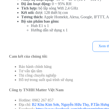
Độ ẩm hoạt động:
0 ~ 95% RH
Tích hợp:
bộ lắp sóng Wifi 2,4 GHz
Kết nối:
được 128 thiết bị con
Tương thích:
Apple Homekit, Alexa, Google, IFTTT, A
Bộ sản phẩm bao gồm:
Hub E1 x 1
Hướng dẫn sử dụng x 1
Đặc điểm nổi bật của Bộ điều khiển trung tâm Zigbee 3.0
Xem t
Thiết kế siêu nhỏ gọn – Linh hoạt đặt ở mọi nơi
Cam kết của chúng tôi:
Thiết kế tối giản
, tương tự một chiếc USB, dễ dàng man
Cổng USB-A
giúp
cấp nguồn linh hoạt
từ nhiều thi
router WiFi
.
Bảo hành chính hãng
Góc xoay trục 210 độ
, giúp
định vị linh hoạt theo khô
Tư vấn tận tâm
Thi công chuyên nghiệp
Hỗ trợ trong suốt quá trình sử dụng
Công ty TNHH Matter Việt Nam
Hotline: 0982 267 857
Địa chỉ:
B2 Khu Kim Sơn, Nguyễn Hữu Thọ, P.Tân Hưn
Facebook:
https://www.facebook.com/nhathongminhmatte