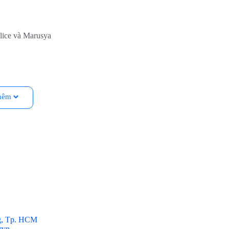
lice và Marusya
 – Aqara Hub E1 (HE1-G01)
hêm
g theo và sử dụng.
ết bị như
PC, laptop, pin sạc dự phòng, ổ cắm USB hoặc
ng gian lắp đặt
.
g, Tp. HCM
rvn