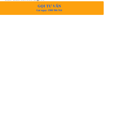
GỌI TƯ VẤN
Gọi ngay: 1900 966 914