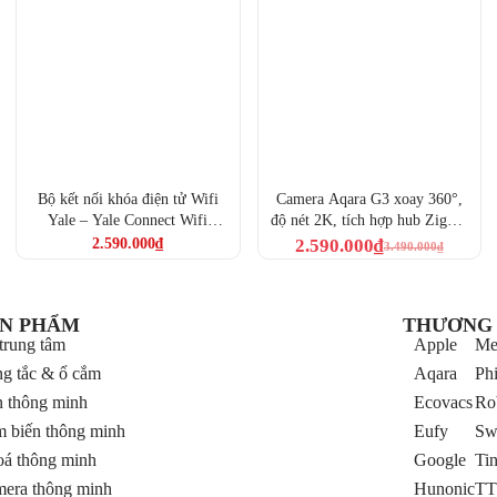
Bộ kết nối khóa điện tử Wifi
Camera Aqara G3 xoay 360°,
Yale – Yale Connect Wifi
độ nét 2K, tích hợp hub Zigbee
Bridge
– Camera Aqara G3 Indoor 2K
2.590.000
₫
2.590.000
₫
3.490.000
₫
AI Tracking (CH-H03)
N PHẨM
THƯƠNG 
trung tâm
Apple
Me
g tắc & ổ cắm
Aqara
Phi
 thông minh
Ecovacs
Ro
 biến thông minh
Eufy
Sw
á thông minh
Google
Ti
era thông minh
Hunonic
TT