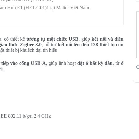
qara Hub E1 (HE1-G01)1 tại Matter Việt Nam.
, có thiết kế
tương tự một chiếc USB
, giúp
kết nối và điều
giao thức Zigbee 3.0
, hỗ trợ
kết nối lên đến 128 thiết bị con
t thiết bị khuếch đại tín hiệu.
 tiếp vào cổng USB-A
, giúp linh hoạt
đặt ở bất kỳ đâu
, từ
ổ
C
Fi
.
IEEE 802.11 b/g/n 2.4 GHz