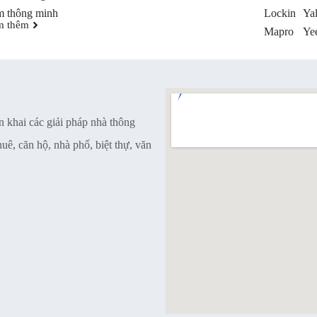
 thông minh
Lockin
Ya
m thêm
Mapro
Yee
n khai các giải pháp nhà thông
ê, căn hộ, nhà phố, biệt thự, văn
 hệ sinh thái