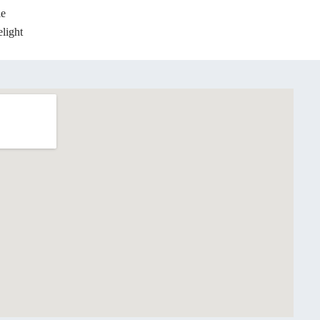
le
light