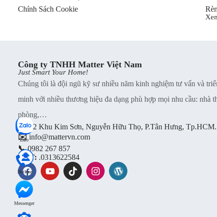
Chính Sách Cookie
Rèm
Xe
Công ty TNHH Matter Việt Nam
Just Smart Your Home!
Chúng tôi là đội ngũ kỹ sư nhiều năm kinh nghiệm tư vấn và triể
minh với nhiều thương hiệu đa dạng phù hợp mọi nhu cầu: nhà thu
phòng,…
📍
B2 Khu Kim Sơn, Nguyễn Hữu Thọ, P.Tân Hưng, Tp.HCM.
✉️
info@mattervn.com
Zalo
📞
0982 267 857
MST:
.0313622584
Aqara Hub E1
Hotline
Messenger