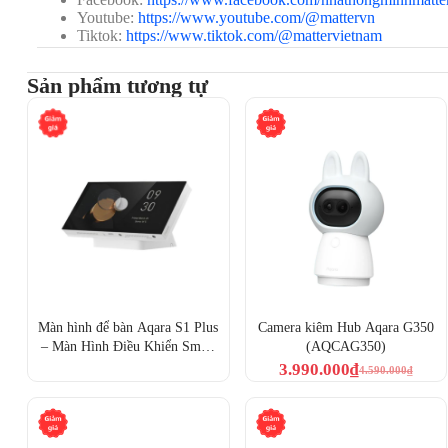
Youtube:
https://www.youtube.com/@mattervn
Tiktok:
https://www.tiktok.com/@mattervietnam
Sản phẩm tương tự
Aqara Hub E1 ph
Hỗ trợ kết nối Smarthome toàn diện
Màn hình để bàn Aqara S1 Plus
Camera kiêm Hub Aqara G350
Tương thích
Apple HomeKit
,
Google Home
,
Amazon 
– Màn Hình Điều Khiển Smart
(AQCAG350)
dụng từ xa
.
Home (MP-K05D)
3.990.000
₫
4.590.000
₫
Sử dụng Zigbee 3.0
, kết nối ổn định với
tốc độ phả
WiFi.
Hỗ trợ tối đa 128 thiết bị con Aqara
, mở rộng hệ sinh 