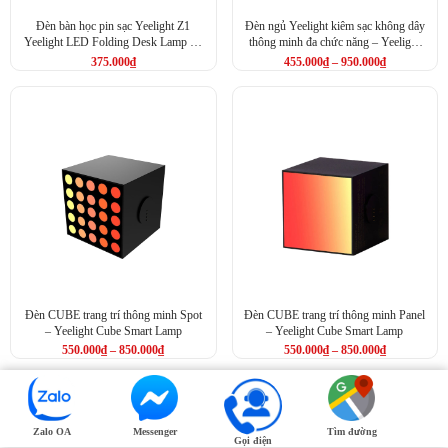
Đèn bàn học pin sạc Yeelight Z1
Đèn ngủ Yeelight kiêm sạc không dây
Yeelight LED Folding Desk Lamp Z1
thông minh đa chức năng – Yeelight
(YLTD11YL)
Staria Bedside Lamp Pro
375.000
₫
455.000
₫
–
950.000
₫
Đèn CUBE trang trí thông minh Spot
Đèn CUBE trang trí thông minh Panel
– Yeelight Cube Smart Lamp
– Yeelight Cube Smart Lamp
550.000
₫
–
850.000
₫
550.000
₫
–
850.000
₫
Zalo OA
Messenger
Tìm đường
Gọi điện