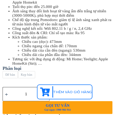
Apple Homekit
Tuổi thọ pin: đến 25.000 giờ
Ánh sáng thay đổi linh hoạt từ vàng ấm đến trắng tự nhiên
(3000-5000K), phù hợp mọi thời điểm
Chế độ tập trung Pomodoro: giảm tỷ lệ ánh sáng xanh phát ra
từ màn hình điện tử vào mắt người
Công nghệ kết nối: Wifi 802.11 b / g / n, 2,4 GHz
Công suất đèn & CRI: Chỉ số tạo màu: Ra 95
Kích thước sản phẩm:
Chiều cao (dọc): 473mm
Chiều ngang của chân đế: 170mm
Chiều dài của cần đèn (ngang): 530mm
Chiều dài của phần đầu đèn: 344mm
Tương tác với ứng dụng di động: Mi Home; Yeelight; Apple
HomeKit (Siri); …
Phân loại
Để bàn
Kẹp bàn
THÊM VÀO GIỎ HÀNG
GỌI TƯ VẤN
Gọi ngay: 1900 966 914