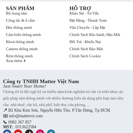
SẢN PHẨM
HỖ TRỢ
Bộ trung tâm
Khảo Sát - Tư Vấn
Công tắc & ổ cắm
Đặt Hàng - Thanh Toán
Đèn thông minh
Vận Chuyển - Lắp Đặt
Cảm biến thông minh
Chính Sách Bảo hành, Hậu Mãi
Khoá thông minh
Đổi Trả - Khiếu Nại
Camera thông minh
Chính Sách Bảo Mật
Rèm thông minh
Chính Sách Cookie
Xem thêm
Công ty TNHH Matter Việt Nam
Just Smart Your Home!
Chúng tôi là đội ngũ kỹ sư nhiều năm kinh nghiệm tư vấn và triển khai các
giải pháp nhà thông minh với nhiều thương hiệu đa dạng phù hợp mọi nhu
cầu: nhà thuê, căn hộ, nhà phố, biệt thự, văn phòng,…
📍
B2 Khu Kim Sơn, Nguyễn Hữu Thọ, P.Tân Hưng, Tp.HCM.
✉️
info@mattervn.com
📞
0982 267 857
MST:
.0313622584