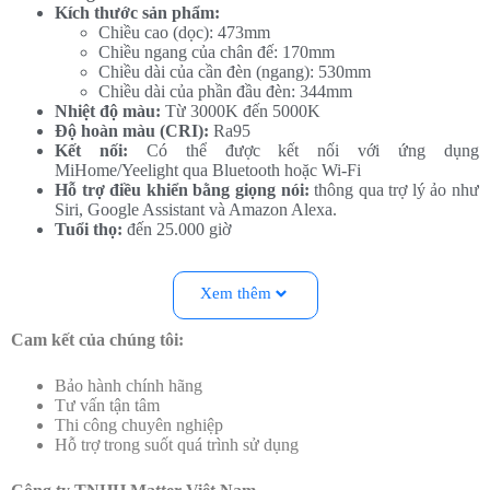
Kích thước sản phẩm:
Chiều cao (dọc): 473mm
Chiều ngang của chân đế: 170mm
Chiều dài của cần đèn (ngang): 530mm
Chiều dài của phần đầu đèn: 344mm
Nhiệt độ màu:
Từ 3000K đến 5000K
Độ hoàn màu (CRI):
Ra95
Kết nối:
Có thể được kết nối với ứng dụng
MiHome/Yeelight qua Bluetooth hoặc Wi-Fi
Hỗ trợ điều khiển bằng giọng nói:
thông qua trợ lý ảo như
Siri, Google Assistant và Amazon Alexa.
Tuổi thọ:
đến 25.000 giờ
Đặc điểm nổi bật của Đèn bàn chống cận Yeelight LED Vision
Xem thêm
Desk Lamp V1 Pro
Đèn bàn Yeelight LED Vision Desk Lamp V1 Pro là sự kết hợp
Cam kết của chúng tôi:
hoàn hảo giữa thiết kế hiện đại và công nghệ tiên tiến, mang đến
nhiều ưu điểm vượt trội:
Bảo hành chính hãng
Tư vấn tận tâm
Công nghệ ánh sáng thông minh:
Thi công chuyên nghiệp
Hỗ trợ trong suốt quá trình sử dụng
Chống ánh sáng xanh:
Đèn bàn chống cận Yeelight LED
Vision Desk Lamp V1 Pro được trang bị công nghệ chống